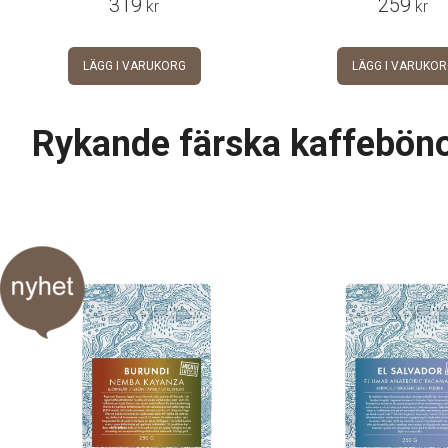
319
259
kr
kr
LÄGG I VARUKORG
LÄGG I VARUKOR
Rykande färska kaffebön