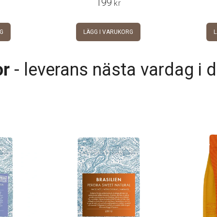
199
kr
G
LÄGG I VARUKORG
or
- leverans nästa vardag i d