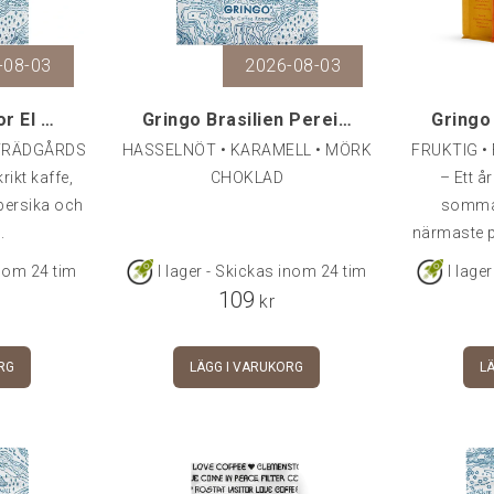
-08-03
2026-08-03
Gringo El Salvador El Limar Anaerobic Pacamara, 25
Gringo Brasilien Pereira Sweet Bourbon Natural, 25
 TRÄDGÅRDSBÄR Här
HASSELNÖT • KARAMELL • MÖRK
FRUKTIG •
krikt kaffe,
CHOKLAD
– Ett å
persika och
sommar
.
närmaste pa
varhelst 
inom 24 tim
I lager - Skickas inom 24 tim
I lage
som vanli
109
kr
kaffebönor
denna
RG
LÄGG I VARUKORG
L
tillsam
solindränkt
och en här
som 
bryggmetod