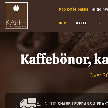
Köp kaffe online
-
alltid ny
HEM
KAFFE
TE
Kaffebönor, ka
Över 30
ALLTID
SNABB LEVERANS & FRAK