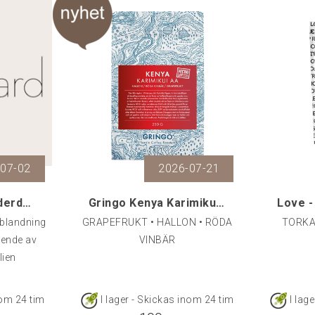
-07-02
2026-07-21
Haugaard The Underdog, 500 g
Gringo Kenya Karimikui AA, 250 g
 blandning
GRAPEFRUKT • HALLON • RÖDA
TORKA
ående av
VINBÄR
lien
nom 24 tim
I lager - Skickas inom 24 tim
I lag