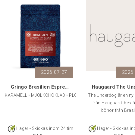
2026-07-27
2026
Gringo Brasilien Espresso FAF RESERVE, 500 g
KARAMELL • MJÖLKCHOKLAD • PLOMMON
The Underdog är en ny
från Haugaard, best
bönor från Brasi
I lager - Skickas inom 24 tim
I lager - Skickas i