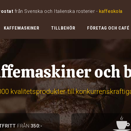
rostat
från Svenska och Italienska rosterier -
kaffeskola
KAFFEMASKINER
TILLBEHÖR
FÖRETAG OCH CAFÉ
ffemaskiner och b
00 kvalitetsprodukter till konkurrenskraftig
TFRITT
FRÅN
350:-