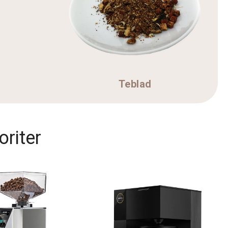
Teblad
oriter