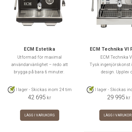
ECM Estetika
Utformad för maximal
ECM Technika V
användarvänlighet – redo att
Tysk ingenjörskonst i
brygga på bara 6 minuter.
design. Upplev 
I lager - Skickas inom 24 tim
I lager - Skickas i
42 695
29 995
kr
kr
LÄGG I VARUKORG
LÄGG I VARUKOR