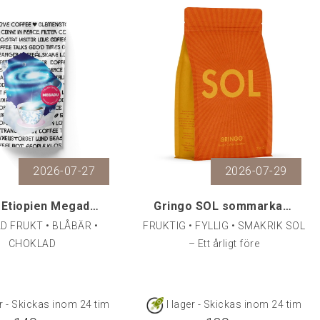
2026-07-27
2026-07-29
Love - Etiopien Megadu Single Origin, 250 g
Gringo SOL sommarkaffe, 250 gr
D FRUKT • BLÅBÄR •
FRUKTIG • FYLLIG • SMAKRIK SOL
CHOKLAD
– Ett årligt före
er - Skickas inom 24 tim
I lager - Skickas inom 24 tim