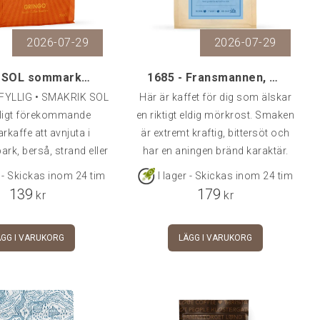
2026-07-29
2026-07-29
Gringo SOL sommarkaffe, 250 gr
1685 - Fransmannen, 500 g
 FYLLIG • SMAKRIK SOL
Här är kaffet för dig som älskar
rligt förekommande
en riktigt eldig mörkrost. Smaken
kaffe att avnjuta i
är extremt kraftig, bittersöt och
rk, berså, strand eller
har en aningen bränd karaktär.
andan faller på. Vi har
Bönorna är glansiga då oljorna i
r - Skickas inom 24 tim
I lager - Skickas inom 24 tim
gt rostat en fusion av
kaffet trängts fram i den hårda
139
179
kr
kr
 som är extra pigga vid
rostningen. Som gjord för en Café
 ljusa årstid och
Au Lait.
ÄGG I VARUKORG
LÄGG I VARUKORG
mans bjuder de på en
, smakrikt, runt fylligt
ligt fruktig blandning
passar för alla
er, inklusive iskaffe.