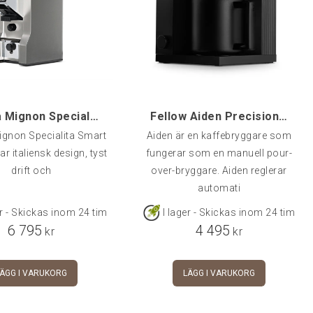
Eureka Mignon Specialita SMART, Krom
Fellow Aiden Precision Kaffebryggare, Svart
ignon Specialita Smart
Aiden är en kaffebryggare som
r italiensk design, tyst
fungerar som en manuell pour-
drift och
over-bryggare. Aiden reglerar
automati
er - Skickas inom 24 tim
I lager - Skickas inom 24 tim
6 795
4 495
kr
kr
LÄGG I VARUKORG
LÄGG I VARUKORG