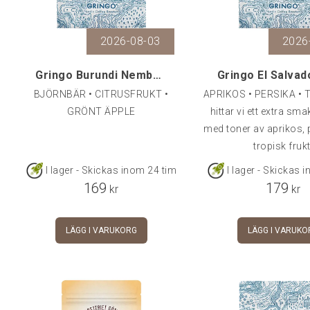
2026-08-03
2026
Gringo Burundi Nemba Kayanza, 250 g
BJÖRNBÄR • CITRUSFRUKT •
APRIKOS • PERSIKA •
GRÖNT ÄPPLE
hittar vi ett extra sma
med toner av aprikos, 
tropisk frukt
I lager - Skickas inom 24 tim
I lager - Skickas 
169
179
kr
kr
LÄGG I VARUKORG
LÄGG I VARUKO