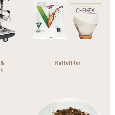
 &
Kaffefilter
ng