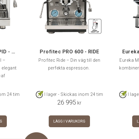
ECM Technika VI PID - Profi/Switchable
Profitec PRO 600 - RIDE
I –
Profitec Ride – Din väg till den
Eureka M
 elegant
perfekta espresson.
kombinera
caf
nom 24 tim
I lager - Skickas inom 24 tim
I lag
26 995
kr
G
LÄGG I VARUKORG