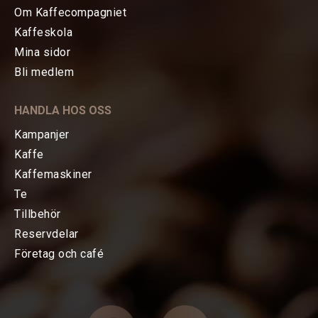
Om Kaffecompagniet
Kaffeskola
Mina sidor
HEM
Bli medlem
KAFFE
HANDLA HOS OSS
TE
Kampanjer
Kaffe
KAFFEMASKINER
Kaffemaskiner
Te
TILLBEHÖR
Tillbehör
Reservdelar
FÖRETAG OCH CAFÉ
Företag och café
RESERVDELAR
Uppgraderingsutrustning