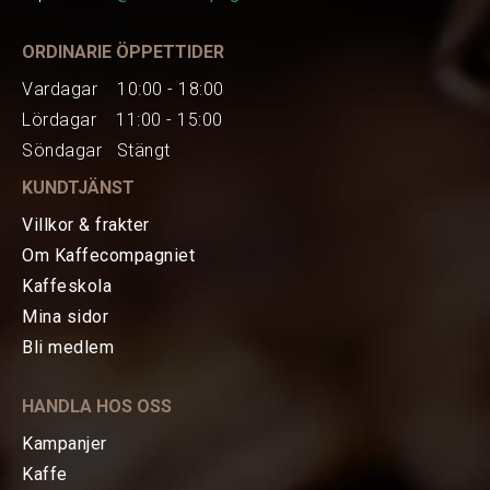
Perfekt val för espresso, AeroPress, pour-
ORDINARIE ÖPPETTIDER
over och filterkaffe.
Vardagar 10:00 - 18:00
Lördagar 11:00 - 15:00
Kapacitet 25g bönor
Söndagar Stängt
Storlek 14,7cm x 5cm - med förlängt
KUNDTJÄNST
handtag 16cm
Vikt ca 473g
Villkor & frakter
Om Kaffecompagniet
38mm koniskt malverk i rostfritt stål
Kaffeskola
(Spike to Cut) Dubbla lager för att
Mina sidor
säkerställa att du bibehåller konsekvent
HEM
Bli medlem
malningskvalitet
KAFFE
HANDLA HOS OSS
TE
Kampanjer
Kaffe