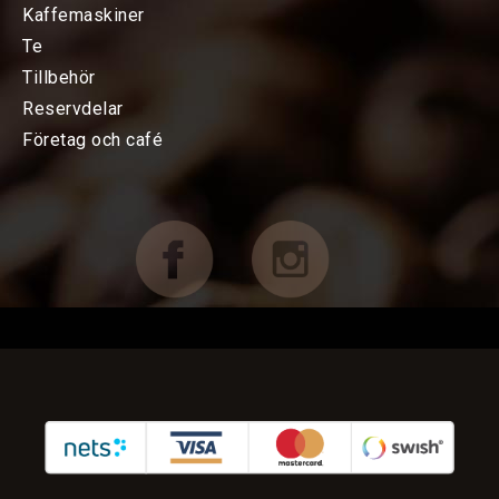
KAFFEMASKINER
Kaffemaskiner
Te
Bryggning av kaffe
Tillbehör
Reservdelar
Espressomaskiner
Företag och café
Kvarnar
TILLBEHÖR
FÖRETAG OCH CAFÉ
RESERVDELAR
KAMPANJER
KUNDTJÄNST