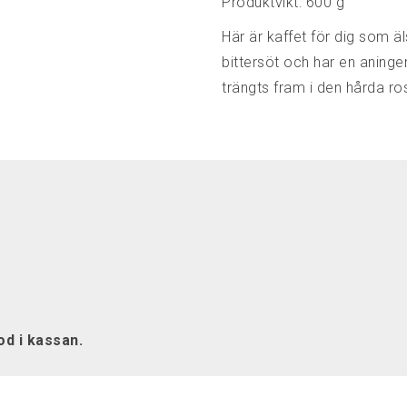
Produktvikt: 600 g
Här är kaffet för dig som äl
bittersöt och har en aninge
trängts fram i den hårda ro
d i kassan.