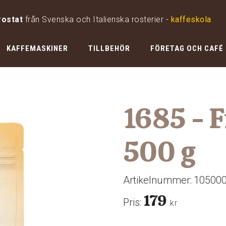
rostat
från Svenska och Italienska rosterier -
kaffeskola
KAFFEMASKINER
TILLBEHÖR
FÖRETAG OCH CAFÉ
1685 - 
500 g
Artikelnummer:
10500
179
Pris:
kr