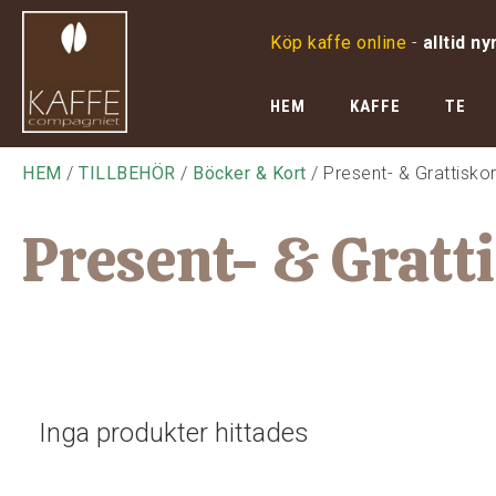
Köp kaffe online
-
alltid ny
HEM
KAFFE
TE
HEM
/
TILLBEHÖR
/
Böcker & Kort
/ Present- & Grattiskor
Present- & Gratt
Inga produkter hittades