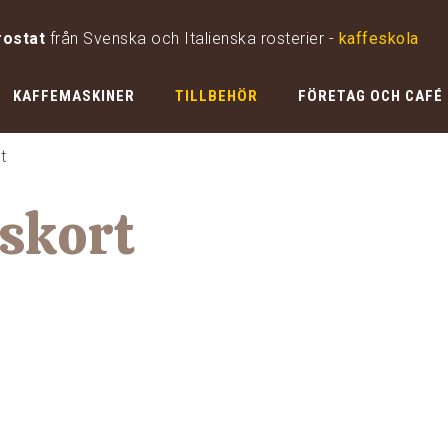
rostat
från Svenska och Italienska rosterier -
kaffeskola
KAFFEMASKINER
TILLBEHÖR
FÖRETAG OCH CAFÉ
t
iskort