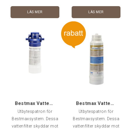
med ditt skrubbande. Den
varma ångan underlättar
LÄS MER
LÄS MER
vid grovrengöring av
bryggrupp och maskin
men kan rimligtvis också
användas för att göra rent
annat från smuts som
sitter väl.Extraborstar
ingår och några olika
anslutningsslangar för att
passa de flesta ångrör.
Bestmax Vattenfilter X
Bestmax Vattenfilter V Premium
Utbytespatron för
Utbytespatron för
Bestmaxsystem. Dessa
Bestmaxsystem. Dessa
vattenfilter skyddar mot
vattenfilter skyddar mot