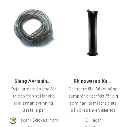
brännare och luftflödet
kontrolleras med hög
precision, samt en digital
display som visar
bönornas temperatur
under rostprocessen.
Efter färdig rost kyls
bönorna ner med den
inbyggda
kylfläkten.Trumman är
byggd i 304 rostfritt stål
med borosilikatglas för
Slang Avrinning Armerad 18x25 mm, lpm
Rhinowares Knockbox Golv-variant
Rejäl armerad slang för
Det här rejäla, 86cm höga
utlopp från spillbricka
sumprör är perfekt för dig
eller annan avrinning.
som har lite mindre plats
Beställs per
på köksbänken eller för
löpmeter.Dimension
den delen utmärkt för
I lager - Skickas inom
Ej i lager
18x25 mm.OBS: Ej öppet
kontoret med lite större