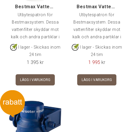
Bestmax Vattenfilter Small, Premium
Bestmax Vattenfilter Medium Premium
Utbytespatron för
Utbytespatron för
Bestmaxsystem. Dessa
Bestmaxsystem. Dessa
vattenfilter skyddar mot
vattenfilter skyddar mot
kalk och andra partiklar i
kalk och andra partiklar i
vattnet som kan skada
vattnet som kan skada
I lager - Skickas inom
I lager - Skickas inom
din maskin.Bestmax
din maskin. Bestmax
24 tim
24 tim
Premium tillför även
Premium tillför även
1 395
kr
1 995
kr
magnesium som förhöjer
magnesium som förhöjer
och förbättrar smaken på
och förbättrar smaken på
LÄGG I VARUKORG
LÄGG I VARUKORG
kaffet.OBS: Utbytesfilter,
kaffet.OBS: Utbytesfilter,
blå filterhållare köpes
blå filterhållare köpes
separat.
separat.