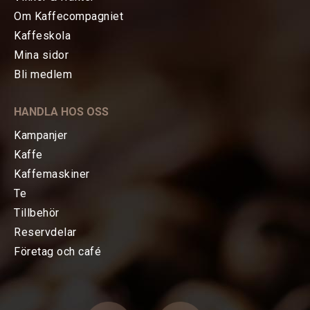
Om Kaffecompagniet
Kaffeskola
Mina sidor
HEM
Bli medlem
KAFFE
HANDLA HOS OSS
TE
Kampanjer
Kaffe
KAFFEMASKINER
Kaffemaskiner
Te
TILLBEHÖR
Tillbehör
Reservdelar
FÖRETAG OCH CAFÉ
Företag och café
Espressomaskiner