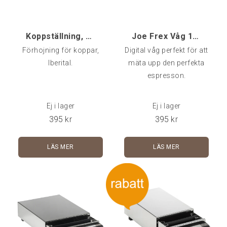
backventil: Häll en tesked
rengöringsmedel i
blindfiltret (filterko
Koppställning, Förhöjning
Joe Frex Våg 1500 gr - 0,1 gr med timer / upplyst
Förhojning för koppar,
Digital våg perfekt för att
Iberital.
mäta upp den perfekta
espresson.
Ej i lager
Ej i lager
395
kr
395
kr
LÄS MER
LÄS MER