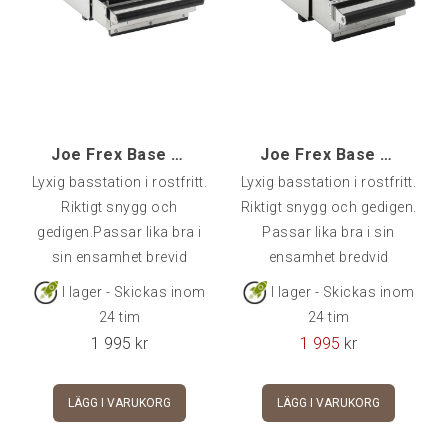
Joe Frex Base Drawer Exclusive, Large [dxm]
Joe Frex Base Drawer Exclusive [dxss]
Lyxig basstation i rostfritt.
Lyxig basstation i rostfritt.
Riktigt snygg och
Riktigt snygg och gedigen.
gedigen.Passar lika bra i
Passar lika bra i sin
sin ensamhet brevid
ensamhet bredvid
maskinen som med en
maskinen som med en
I lager - Skickas inom
I lager - Skickas inom
kvarn ovanpå.Mått:
kvarn ovanpå.20 x 30 x 11
24 tim
24 tim
32x45x11 cm (BxDxH).
cm (B x D x H)W: 20cm x
1 995
kr
1 995
kr
D: 30cm x H: 11cm
LÄGG I VARUKORG
LÄGG I VARUKORG