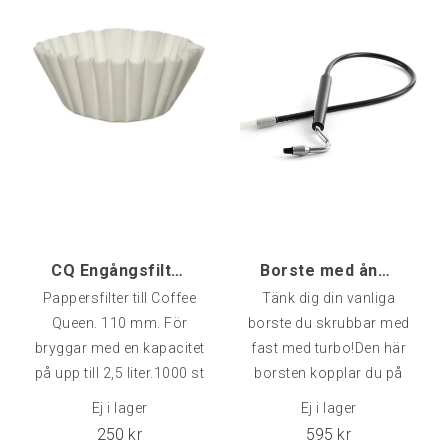
CQ Engångsfilter 110 mm - 1000 st
Borste med ångrengöring, Rostfri/Silicon
Pappersfilter till Coffee
Tänk dig din vanliga
Queen. 110 mm. För
borste du skrubbar med
bryggar med en kapacitet
fast med turbo!Den här
på upp till 2,5 liter.1000 st
borsten kopplar du på
filter.
ångröret och får på så
Ej i lager
Ej i lager
sätt ångkraft tillsammans
250
kr
595
kr