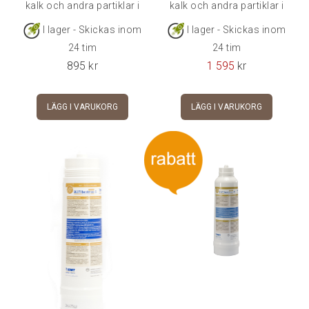
kalk och andra partiklar i
kalk och andra partiklar i
vattnet som kan skada
vattnet som kan skada
I lager - Skickas inom
I lager - Skickas inom
din maskin.OBS! Bestmax
din maskin.Bestmax
24 tim
24 tim
filterhållare köpes
Premium tillför även
895
kr
1 595
kr
separat.
magnesium som förhöjer
och förbättrar smaken på
LÄGG I VARUKORG
LÄGG I VARUKORG
kaffet.OBS: Utbytesfilter,
blå filterhållare köpes
separat.