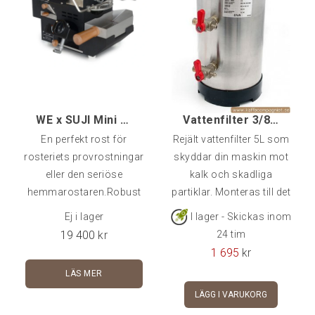
WE x SUJI Mini Roaster 100
Vattenfilter 3/8, Regenererbar 5L
En perfekt rost för
Rejält vattenfilter 5L som
rosteriets provrostningar
skyddar din maskin mot
eller den seriöse
kalk och skadliga
hemmarostaren.Robust
partiklar. Monteras till det
konstruktion byggd för att
fasta vattennätet och
Ej i lager
I lager - Skickas inom
säkerställa en
direkt till maskin som
19 400
kr
24 tim
kvalitetsmässigt jämn
stödjer fast anslutning
1 695
kr
produktion av bönor
alternativt till en tappkran.
LÄS MER
under lång tid. Tydligt och
Regenereras med salt.
LÄGG I VARUKORG
enkelt handhavande där