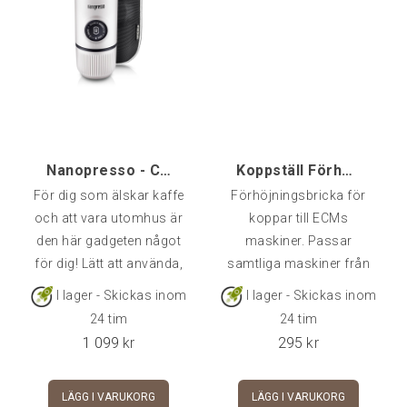
Nanopresso - Chill White, Wacaco
Koppställ Förhöjning, ECM
För dig som älskar kaffe
Förhöjningsbricka för
och att vara utomhus är
koppar till ECMs
den här gadgeten något
maskiner. Passar
för dig! Lätt att använda,
samtliga maskiner från
effektiv och ger
ECM i vårt
I lager - Skickas inom
I lager - Skickas inom
fantastiska resultat.
sortiment.Tillverkad i
24 tim
24 tim
Nanopresso är det
rostfritt stål.
1 099
kr
295
kr
perfekta resesällskapet!
LÄGG I VARUKORG
LÄGG I VARUKORG