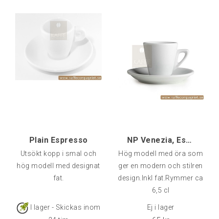
temperatur. Kapacitet: 70
ml Antal: 4 st
Plain Espresso
NP Venezia, Espressokopp
Utsökt kopp i smal och
Hög modell med öra som
hög modell med designat
ger en modern och stilren
fat.
design.Inkl fat.Rymmer ca
6,5 cl
I lager - Skickas inom
Ej i lager