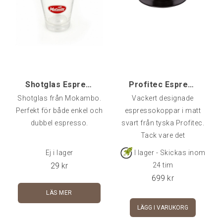
Shotglas Espresso Mokambo
Profitec Espressokopp Black, 4-pack
Shotglas från Mokambo.
Vackert designade
Perfekt för både enkel och
espressokoppar i matt
dubbel espresso.
svart från tyska Profitec.
Tack vare det
dubbelväggade porslinet
Ej i lager
I lager - Skickas inom
med mellanrum hålls
29
kr
24 tim
temperaturen inuti koppen
699
kr
optimal, medan
LÄS MER
ytterväggen har en
LÄGG I VARUKORG
behaglig, lägre