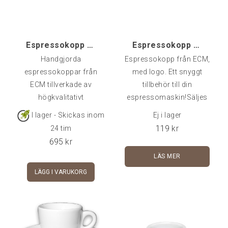
Espressokopp ECM Stengods, 2-pack
Espressokopp ECM
Handgjorda
Espressokopp från ECM,
espressokoppar från
med logo. Ett snyggt
ECM tillverkade av
tillbehör till din
högkvalitativt
espressomaskin!Säljes
stengods. Varje kopp är
styckvis, inklusive fat.
I lager - Skickas inom
Ej i lager
ett unikt exemplar och
119
kr
24 tim
med sin eleganta design
695
kr
ger de en extra touch till
LÄS MER
din
LÄGG I VARUKORG
espressoupplevelse. Antal:
2 stKapacitet: cirka 90
mlSkötselråd: Tål inte
diskmaskin; handdisk
rekommenderas