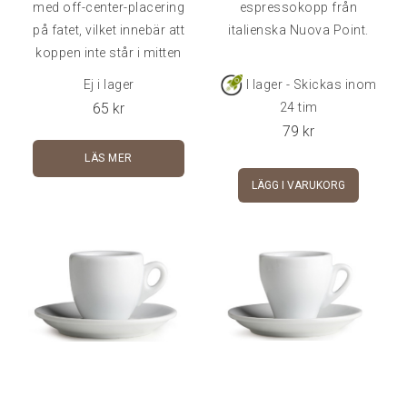
med off-center-placering
espressokopp från
på fatet, vilket innebär att
italienska Nuova Point.
koppen inte står i mitten
av fatet.Inkl fat.Rymmer
Ej i lager
I lager - Skickas inom
ca 5,5 cl.
65
kr
24 tim
79
kr
LÄS MER
LÄGG I VARUKORG