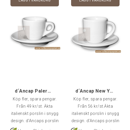
LÄGG I VARUKORG
LÄGG I VARUKORG
köpa styckvis, i 6-pack
köpa styckvis, i 6-pack
eller 24-pack.
eller 24-pack.
d´Ancap Palermo Espresso - 1 st
d´Ancap New York Espresso Doppio - 1 st
Köp fler, spara pengar.
Köp fler, spara pengar.
Från 49 kr/st. Äkta
Från 56 kr/st.Äkta
italienskt porslin i snygg
italienskt porslin i snygg
design. d'Ancaps porslin
design. d'Ancaps porslin
är av väldigt hög kvalitet
är av väldigt hög kvalitet