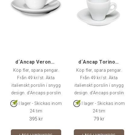
d´Ancap Verona Espresso - 6 st
d´Ancap Torino Espresso
Köp fler, spara pengar.
Köp fler, spara pengar.
Från 49 kr/st. Äkta
Från 49 kr/st. Äkta
italienskt porslin i snygg
italienskt porslin i snygg
design. d'Ancaps porslin
design. d'Ancaps porslin
är av väldigt hög kvalitet
är av väldigt hög kvalitet
I lager - Skickas inom
I lager - Skickas inom
och klarar många års
och klarar många års
24 tim
24 tim
användning i
användning i
395
kr
79
kr
cafémiljö.Rymmer 7,5 cl -
cafémiljö.Rymmer 7 cl -
Fat ingår i priset.Går att
Fat ingår i priset.Går att