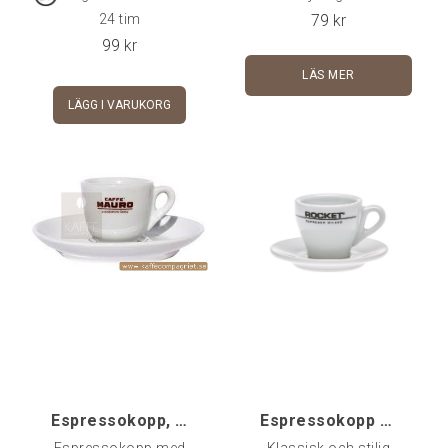
livslängden på en
crémefärgat porslin som
79
kr
24 tim
espresso. Rymmer ca 6
sticker ut något från
99
kr
cl. Inklusive fat.
uppsjön av allt vitt porslin
LÄS MER
LÄGG I VARUKORG
Espressokopp, Mauro
Espressokopp Rocket, 60 ml
Espressokopp med
Klassisk och stilig