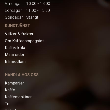
Vardagar 10:00 - 18:00
Lördagar 11:00 - 15:00
Söndagar Stängt
KUNDTJÄNST
Villkor & frakter
Om Kaffecompagniet
Kaffeskola
Mina sidor
HEM
Bli medlem
KAFFE
HANDLA HOS OSS
TE
Kampanjer
Kaffe
KAFFEMASKINER
Kaffemaskiner
Te
TILLBEHÖR