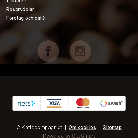
Tillbehör
Reservdelar
Baristatillbehör
Företag och café
Koppar, Glas & Termos
Choklad mm
Böcker & Kort
FÖRETAG OCH CAFÉ
RESERVDELAR
KAMPANJER
KUNDTJÄNST
© Kaffecompagniet
|
Om cookies
|
Sitemap
Powered by SiteSmart