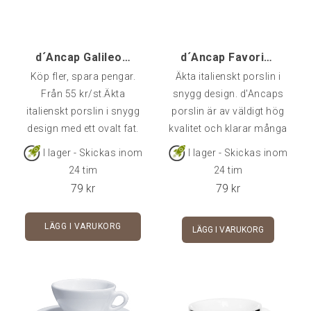
d´Ancap Galileo Espresso Alta - 1 st
d´Ancap Favorita Espresso
Köp fler, spara pengar.
Äkta italienskt porslin i
Från 55 kr/st.Äkta
snygg design. d'Ancaps
italienskt porslin i snygg
porslin är av väldigt hög
design med ett ovalt fat.
kvalitet och klarar många
d'Ancaps porslin är av
års användning i
I lager - Skickas inom
I lager - Skickas inom
väldigt hög kvalitet och
cafémiljö.Rymmer 7 cl -
24 tim
24 tim
klarar många års
Fat ingår i priset.
79
kr
79
kr
användning i cafémiljö.
Rymmer 8 cl - Fat ingår i
LÄGG I VARUKORG
LÄGG I VARUKORG
priset.Går att köpa
styckvis, i 6-pack eller 24-
pack.