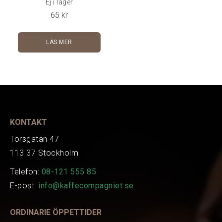
Ej i lager
cafémiljö. Fat ingår i
65
kr
priset.
LÄS MER
KONTAKT
Torsgatan 47
113 37 Stockholm
Telefon:
08-121 555 85
E-post:
info@kaffecompagniet.se
ORDINARIE ÖPPETTIDER