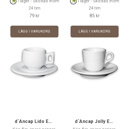
I lager - Skickas inom
I lager - Skickas inom
och klarar många års
och klarar många års
24 tim
24 tim
användning i
användning i cafémiljö.
79
kr
85
kr
cafémiljö.Rymmer 5,5 cl -
Rymmer 10 cl - Fat ingår i
Fat ingår i priset.Går att
priset.Kommer styckvis, i
LÄGG I VARUKORG
LÄGG I VARUKORG
köpa styckvis, i 6-pack
6-pack eller 24-pack.
eller 24-pack.
d´Ancap Lido Espresso - 1 st
d´Ancap Jolly Espresso - 1 st