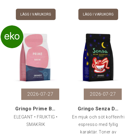
LÄGG I VARUKORG
LÄGG I VARUKORG
2026-07-27
2026-07-27
Gringo Prime Brew EKO, 500 g
Gringo Senza Decaf Espresso, 500 g
ELEGANT • FRUKTIG •
En mjuk och söt koffeinfri
SMAKRIK
espresso med fyllig
karaktär. Toner av