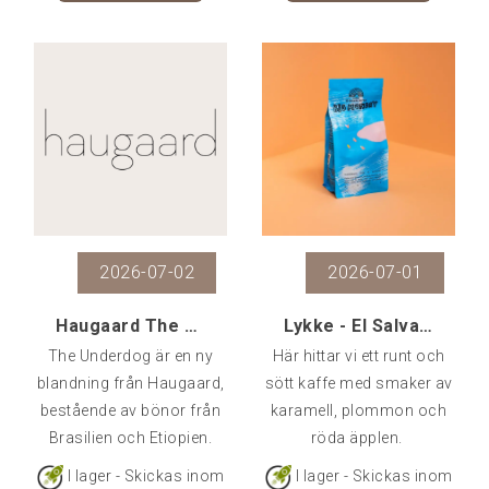
2026-07-02
2026-07-01
Haugaard The Underdog, 500 g
Lykke - El Salvador Big Monday, 250 gr
The Underdog är en ny
Här hittar vi ett runt och
blandning från Haugaard,
sött kaffe med smaker av
bestående av bönor från
karamell, plommon och
Brasilien och Etiopien.
röda äpplen.
I lager - Skickas inom
I lager - Skickas inom