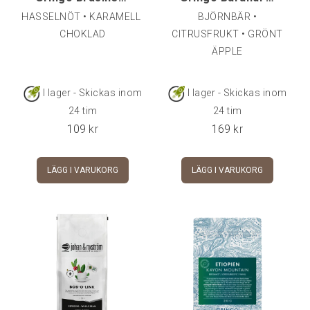
HASSELNÖT • KARAMELL • MÖRK
BJÖRNBÄR •
CHOKLAD
CITRUSFRUKT • GRÖNT
ÄPPLE
I lager - Skickas inom
I lager - Skickas inom
24 tim
24 tim
109
kr
169
kr
LÄGG I VARUKORG
LÄGG I VARUKORG