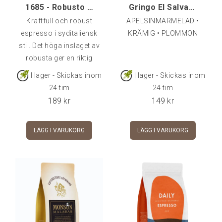
1685 - Robusto Espresso, 500 g
Gringo El Salvador Purple Pacamara, 250 g
Kraftfull och robust
APELSINMARMELAD •
espresso i syditaliensk
KRÄMIG • PLOMMON
stil. Det höga inslaget av
robusta ger en riktig
smakbomb med toner av
I lager - Skickas inom
I lager - Skickas inom
kakao och en låg
24 tim
24 tim
syrlighet. Fyllig, bittersöt
189
kr
149
kr
och smakrik.
LÄGG I VARUKORG
LÄGG I VARUKORG