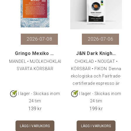
2026-07-08
2026-07-06
Gringo Mexiko Monte Albán, 250 g
J&N Dark Knight FTO Espresso, 500 gr (EKO)
MANDEL • MJÖLKCHOKLAD •
CHOKLAD • NOUGAT •
SVARTA KÖRSBÄR
KÖRSBÄR • FIKON Denna
ekologiska och Fairtrade-
certifierade espresso är
både kraftfull och
I lager - Skickas inom
I lager - Skickas inom
chokladig, rund och söt,
24 tim
24 tim
med en härligt krämig
139
kr
199
kr
eftersmak.
LÄGG I VARUKORG
LÄGG I VARUKORG