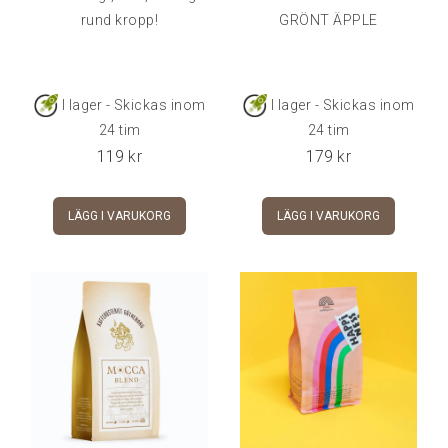
rund kropp!
GRÖNT ÄPPLE
I lager - Skickas inom
I lager - Skickas inom
24 tim
24 tim
119
kr
179
kr
LÄGG I VARUKORG
LÄGG I VARUKORG