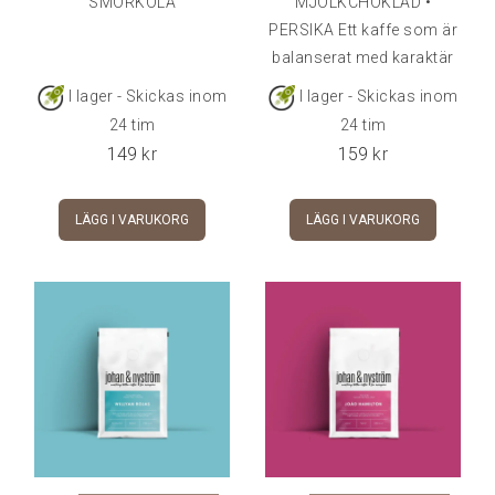
SMÖRKOLA
MJÖLKCHOKLAD •
PERSIKA Ett kaffe som är
balanserat med karaktär
av nötter, mjuk fruktighet,
I lager - Skickas inom
I lager - Skickas inom
fina chokladtoner och en
24 tim
24 tim
uttalad fyllighet.
149
kr
159
kr
LÄGG I VARUKORG
LÄGG I VARUKORG