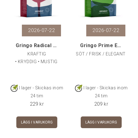
2026-07-22
2026-07-22
Gringo Radical Espresso EKO, 500 g
Gringo Prime Espresso, 500 g
KRAFTIG
SÖT / FRISK / ELEGANT
• KRYDDIG • MUSTIG
I lager - Skickas inom
I lager - Skickas inom
24 tim
24 tim
229
kr
209
kr
LÄGG I VARUKORG
LÄGG I VARUKORG