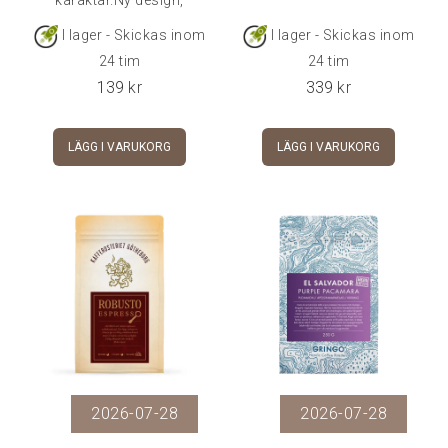
karaktär.Ny design,
samma goda innehåll!
I lager - Skickas inom
I lager - Skickas inom
24 tim
24 tim
139
kr
339
kr
LÄGG I VARUKORG
LÄGG I VARUKORG
2026-07-28
2026-07-28