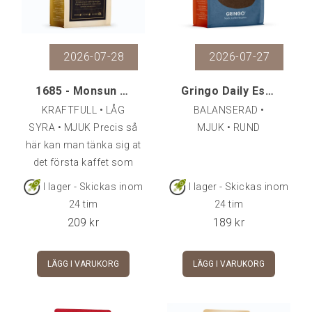
2026-07-28
2026-07-27
1685 - Monsun Malabar, 500 g
Gringo Daily Espresso, 500 g
KRAFTFULL • LÅG
BALANSERAD •
SYRA • MJUK Precis så
MJUK • RUND
här kan man tänka sig at
det första kaffet som
skeppades från Indien i
I lager - Skickas inom
I lager - Skickas inom
slutet av 1600-talet
24 tim
24 tim
smakade. Kaffebönorna
209
kr
189
kr
låg då som nu
exponerade för
LÄGG I VARUKORG
LÄGG I VARUKORG
monsunvindar på
fartygen. Vilket ger kaffet
en mörk, mjuk och mid