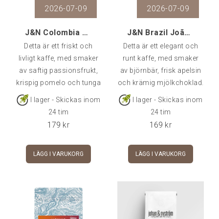
2026-07-09
2026-07-09
J&N Colombia Willyan Rojas Pink Bourbon Washed, 25
J&N Brazil João Hamilton Natural, 250 g
Detta är ett friskt och
Detta är ett elegant och
livligt kaffe, med smaker
runt kaffe, med smaker
av saftig passionsfrukt,
av björnbär, frisk apelsin
krispig pomelo och tunga
och krämig mjölkchoklad.
florala toner.
I lager - Skickas inom
I lager - Skickas inom
24 tim
24 tim
179
kr
169
kr
LÄGG I VARUKORG
LÄGG I VARUKORG