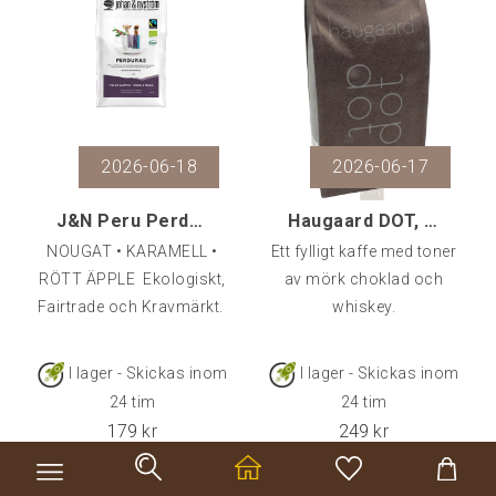
TILLBEHÖR
FÖRETAG OCH CAFÉ
RESERVDELAR
2026-06-18
2026-06-17
KAMPANJER
J&N Peru Perduras EKO/FTO, 500 g
Haugaard DOT, 500 g
KUNDTJÄNST
NOUGAT • KARAMELL •
Ett fylligt kaffe med toner
RÖTT ÄPPLE Ekologiskt,
av mörk choklad och
Fairtrade och Kravmärkt.
whiskey.
I lager - Skickas inom
I lager - Skickas inom
24 tim
24 tim
179
kr
249
kr