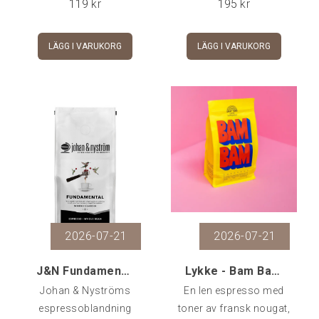
119
kr
195
kr
LÄGG I VARUKORG
LÄGG I VARUKORG
2026-07-21
2026-07-21
J&N Fundamental Espresso, 500 gr
Lykke - Bam Bam Espresso, 500 gr
Johan & Nyströms
En len espresso med
espressoblandning
toner av fransk nougat,