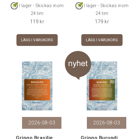
syra som passar alla
tropisk frukt.
I lager - Skickas inom
I lager - Skickas inom
bryggmetoder.
24 tim
24 tim
119
kr
179
kr
LÄGG I VARUKORG
LÄGG I VARUKORG
2026-08-03
2026-08-03
Gringo Brasilien Pereira Sweet Bourbon Natural, 25
Gringo Burundi Nemba Kayanza, 250 g