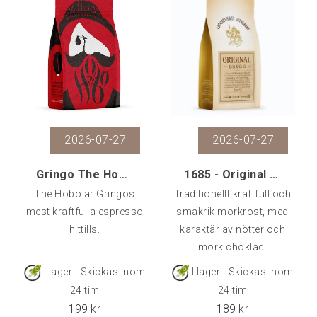
karaktär, helt utan syra.
2026-07-27
2026-07-27
Gringo The Hobo Espresso, 500 gr
1685 - Original Bryggblend, 500 g
The Hobo är Gringos
Traditionellt kraftfull och
mest kraftfulla espresso
smakrik mörkrost, med
hittills.
karaktär av nötter och
mörk choklad.
I lager - Skickas inom
I lager - Skickas inom
24 tim
24 tim
199
kr
189
kr