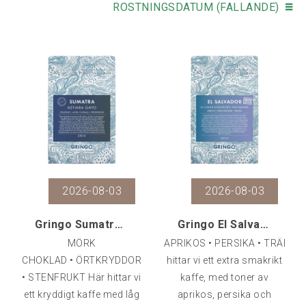
ROSTNINGSDATUM (FALLANDE)
2026-08-03
2026-08-03
Gringo Sumatra Ketiara Gayo Organic, 250 g
Gringo El Salvador El Limar Anaerobic Pacamara, 25
MÖRK
APRIKOS • PERSIKA • TRÄDG
CHOKLAD • ÖRTKRYDDOR
hittar vi ett extra smakrikt
• STENFRUKT Här hittar vi
kaffe, med toner av
ett kryddigt kaffe med låg
aprikos, persika och