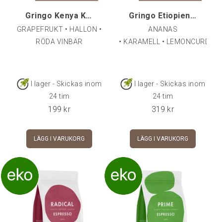
Gringo Kenya Karimikui AA, 250 g
Gringo Etiopien Beloya Espresso, 500 g
GRAPEFRUKT • HALLON •
ANANAS
RÖDA VINBÄR
• KARAMELL • LEMONCURD
I lager - Skickas inom
I lager - Skickas inom
24 tim
24 tim
199
kr
319
kr
LÄGG I VARUKORG
LÄGG I VARUKORG