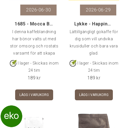
2026-06-30
2026-06-29
1685 - Mocca Blend, 500 g
Lykke - Happiness, 500 gr
I denna kaffeblandning
Lättillgängligt gokaffe för
har bönor valts ut med
dig som vill undvika
HEM
stor omsorg och rostats
krusiduller och bara vara
varsamt för att skapa
glad.
KAFFE
ett lyxigt bryggkaffe med
I lager - Skickas inom
I lager - Skickas inom
en mjuk och fyllig
Kaffebönor, pods etc
24 tim
24 tim
karaktär, påminnande om
189
kr
189
kr
choklad och milda
Råkaffe
kryddor.
LÄGG I VARUKORG
LÄGG I VARUKORG
TE
KAFFEMASKINER