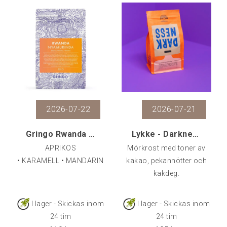
2026-07-22
2026-07-21
Gringo Rwanda Nyamurinda, 250 g
Lykke - Darkness, 500 gr
APRIKOS
Mörkrost med toner av
• KARAMELL • MANDARIN
kakao, pekannötter och
kakdeg.
I lager - Skickas inom
I lager - Skickas inom
24 tim
24 tim