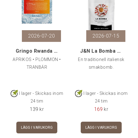
2026-07-20
2026-07-15
Gringo Rwanda Karora Natural, 250 g
J&N La Bomba Espresso 500 gr
APRIKOS • PLOMMON •
En traditionell italiensk
TRANBÄR
smakbomb.
I lager - Skickas inom
I lager - Skickas inom
24 tim
24 tim
139
kr
169
kr
LÄGG I VARUKORG
LÄGG I VARUKORG