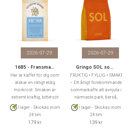
m.ö.h.Var
2026-07-29
2026-07-29
1685 - Fransmannen, 500 g
Gringo SOL sommarkaffe, 250 gr
Här är kaffet för dig som
FRUKTIG • FYLLIG • SMAKRIK 
älskar en riktigt eldig
– Ett årligt förekommande
mörkrost. Smaken är
sommarkaffe att avnjuta i
extremt kraftig, bittersöt
närmaste park, berså,
och har en aningen bränd
strand eller varhelst
I lager - Skickas inom
I lager - Skickas inom
karaktär. Bönorna är
andan faller på. Vi har
24 tim
24 tim
glansiga då oljorna i
som vanligt rostat en
179
kr
139
kr
kaffet trängts fram i den
fusion av kaffebönor