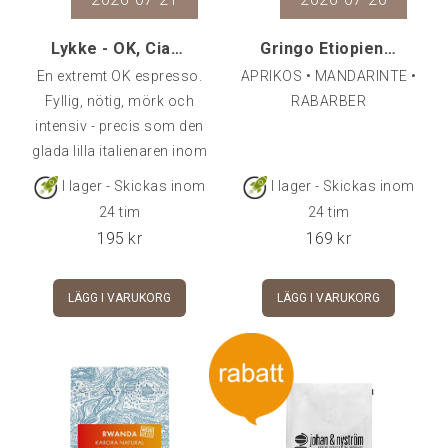
Lykke - OK, Ciao!, 500 g
Gringo Etiopien Shakiso Hadeso, 250 g
En extremt OK espresso.
APRIKOS • MANDARINTE •
Fyllig, nötig, mörk och
RABARBER
intensiv - precis som den
glada lilla italienaren inom
dig.70% Arabica från
I lager - Skickas inom
I lager - Skickas inom
Lykkes gård "Caparo" i
24 tim
24 tim
Brasilien30% Robusta
195
kr
169
kr
från Uganda
LÄGG I VARUKORG
LÄGG I VARUKORG