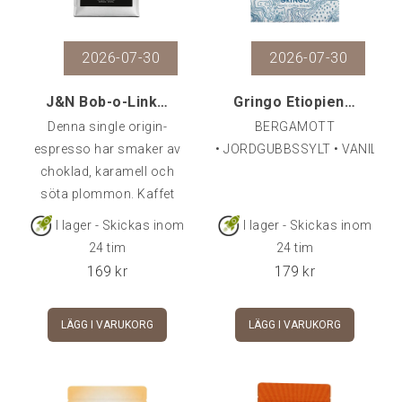
2026-07-30
2026-07-30
J&N Bob-o-Link Espresso 500 g
Gringo Etiopien Kayon Mountain, 250 g
Denna single origin-
BERGAMOTT
espresso har smaker av
• JORDGUBBSSYLT • VANILJ
choklad, karamell och
söta plommon. Kaffet
kommer från ett
I lager - Skickas inom
I lager - Skickas inom
långvarigt partnerskap
24 tim
24 tim
med bönderna i Bob-o-
169
kr
179
kr
link-projektet i
Brasilien. Origin: BrazilRegion: Sao
LÄGG I VARUKORG
LÄGG I VARUKORG
PauloProcucent: FAF
CoffeesGård: Bob-o-link
producenter i Serra do
CiganoAltitud: 1100-1300