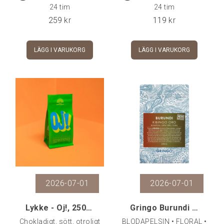
24 tim
24 tim
259
kr
119
kr
LÄGG I VARUKORG
LÄGG I VARUKORG
2026-07-01
2026-07-01
Lykke - Oj!, 250 gr
Gringo Burundi Kibingo Oro, 250 g
Chokladigt, sött, otroligt
BLODAPELSIN • FLORAL •