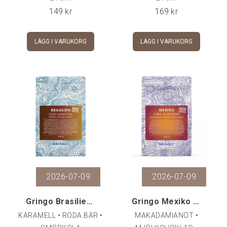
149
kr
169
kr
LÄGG I VARUKORG
LÄGG I VARUKORG
2026-07-09
2026-07-09
Gringo Brasilien João Hamilton Natural, 250 g
Gringo Mexiko Juba Guerrero, 250 g
KARAMELL • RÖDA BÄR •
MAKADAMIANÖT •