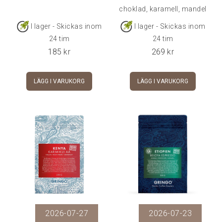
choklad, karamell, mandel
och en mjukt fruktig
I lager - Skickas inom
I lager - Skickas inom
avslutning.
24 tim
24 tim
185
kr
269
kr
LÄGG I VARUKORG
LÄGG I VARUKORG
2026-07-27
2026-07-23