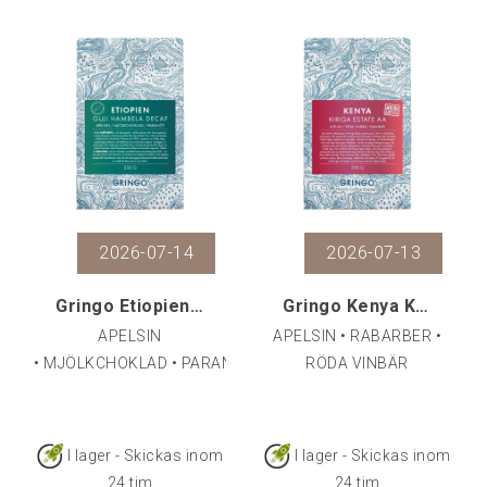
2026-07-14
2026-07-13
Gringo Etiopien Guji Hambela Decaf, 250 g
Gringo Kenya Kiriga Estate AA, 250 g
APELSIN
APELSIN • RABARBER •
• MJÖLKCHOKLAD • PARANÖT
RÖDA VINBÄR
I lager - Skickas inom
I lager - Skickas inom
24 tim
24 tim