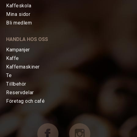
Kaffeskola
Mina sidor
HEM
Bli medlem
KAFFE
HANDLA HOS OSS
TE
Kampanjer
Kaffe
KAFFEMASKINER
Kaffemaskiner
Te
TILLBEHÖR
Tillbehör
Reservdelar
FÖRETAG OCH CAFÉ
Företag och café
RESERVDELAR
KAMPANJER