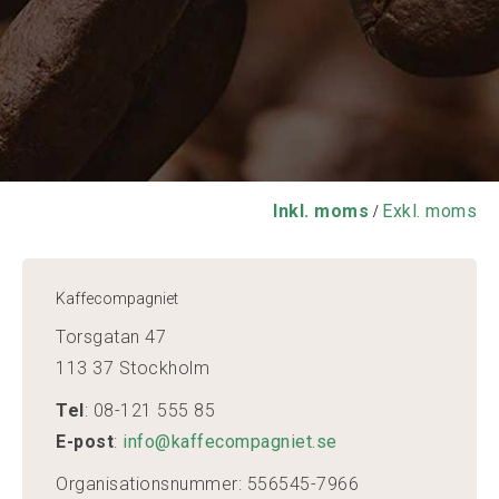
Inkl. moms
Exkl. moms
/
Kaffecompagniet
Torsgatan 47
113 37 Stockholm
Tel
: 08-121 555 85
E-post
:
info@kaffecompagniet.se
Organisationsnummer: 556545-7966