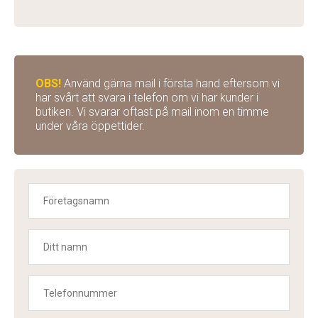
OBS!
Använd gärna mail i första hand eftersom vi
har svårt att svara i telefon om vi har kunder i
butiken. Vi svarar oftast på mail inom en timme
under våra öppettider.