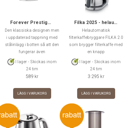
Forever Prestige 6-kopp Mokabryggare Induktion
Filka 2025 - helautomatisk filterkaffebryggare, Te
Den klassiska designen men
Helautomatisk
i uppdaterad tappning med
filterkaffebryggare FILKA 2.0
stålinlägg i botten så att den
som brygger filterkaffe med
fungerar även
en knapp
I lager - Skickas inom
I lager - Skickas inom
24 tim
24 tim
589
kr
3 295
kr
LÄGG I VARUKORG
LÄGG I VARUKORG