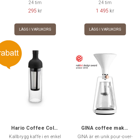
24 tim
24 tim
295
kr
1 495
kr
LÄGG I VARUKORG
LÄGG I VARUKORG
Hario Coffee Cold Brew Bottle, Svart
GINA coffee maker Basic, Vit
Kallbrygg kaffe i en enkel
GINA är en unik pour-over-