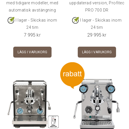
med tidigare modeller, med
uppdaterad version, Profitec
automatisk avstängning
PRO 700 DR
I lager - Skickas inom
I lager - Skickas inom
24 tim
24 tim
7 995
kr
29 995
kr
LÄGG I VARUKORG
LÄGG I VARUKORG