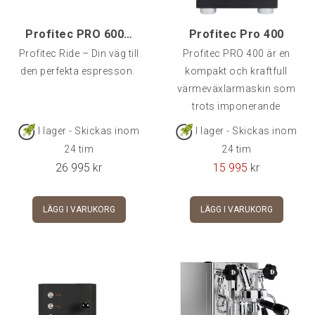
Profitec PRO 600 - RIDE
Profitec Pro 400
Profitec Ride – Din väg till
Profitec PRO 400 är en
den perfekta espresson.
kompakt och kraftfull
värmeväxlarmaskin som
trots imponerande
prestanda är
I lager - Skickas inom
I lager - Skickas inom
24 tim
24 tim
26 995
kr
15 995
kr
LÄGG I VARUKORG
LÄGG I VARUKORG