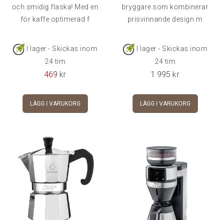
och smidig flaska! Med en
bryggare som kombinerar
för kaffe optimerad f
prisvinnande design m
I lager - Skickas inom
I lager - Skickas inom
24 tim
24 tim
469
kr
1 995
kr
LÄGG I VARUKORG
LÄGG I VARUKORG