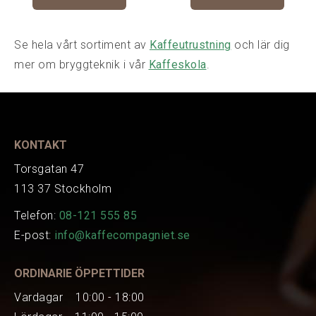
Se hela vårt sortiment av
Kaffeutrustning
och lär dig
mer om bryggteknik i vår
Kaffeskola
.
KONTAKT
Torsgatan 47
113 37 Stockholm
Telefon:
08-121 555 85
E-post:
info@kaffecompagniet.se
ORDINARIE ÖPPETTIDER
Vardagar 10:00 - 18:00