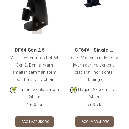
DF64 Gen 2,5 - Single Dose Kaffekvarn - Svart
CF64V - Single Dose Kaffekvarn
Vi presenterar stolt DF64
CF64V är en single-dose
Gen 2. Denna kvarn
kvarn där malverket är
smälter samman form
placerat i horisontell
och funktion och är
riktning o
resultat
I lager - Skickas inom
I lager - Skickas inom
24 tim
24 tim
4 695
kr
5 695
kr
LÄGG I VARUKORG
LÄGG I VARUKORG