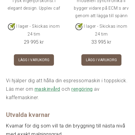
Tysk ingenjörskonst i
modellen Synchronika II
elegant design. Upplev caf
bygger vidare på ECM:s arv
genom att lägga till spänn
I lager - Skickas inom
I lager - Skickas inom
24 tim
24 tim
29 995
kr
33 995
kr
LÄGG I VARUKORG
LÄGG I VARUKORG
Vi hjälper dig att hålla din espressomaskin i toppskick.
Läs mer om
maskinvård
och
rengöring
av
kaffemaskiner.
Utvalda kvarnar
Kvarnar för dig som vill ta din bryggning till nästa nivå
med exakt malningsgrad..