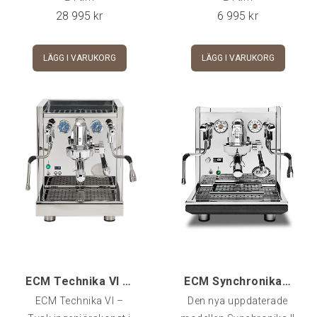
28 995
kr
6 995
kr
LÄGG I VARUKORG
LÄGG I VARUKORG
ECM Technika VI PID - Profi/Switchable
ECM Synchronika II OLED - PID WT/WA
ECM Technika VI –
Den nya uppdaterade