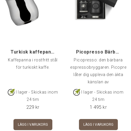
Turkisk kaffepanna 50 cl, 6-kopp
Picopresso Bärbar Espressobryggare - Wacaco
Kaffepanna i rostfritt stål
Picopresso: den bärbara
för turkiskt kaffe.
espressobryggaren. Picopres
låter dig uppleva den äkta
känslan av
I lager - Skickas inom
I lager - Skickas inom
24 tim
24 tim
229
kr
1 495
kr
LÄGG I VARUKORG
LÄGG I VARUKORG