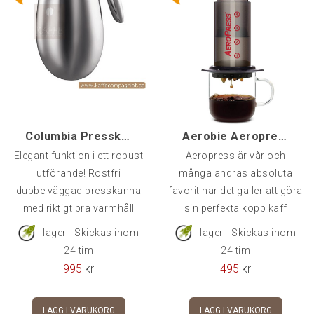
Columbia Presskanna 8-kopp
Aerobie Aeropress
Elegant funktion i ett robust
Aeropress är vår och
utförande! Rostfri
många andras absoluta
dubbelväggad presskanna
favorit när det gäller att göra
med riktigt bra varmhåll
sin perfekta kopp kaff
I lager - Skickas inom
I lager - Skickas inom
24 tim
24 tim
995
kr
495
kr
LÄGG I VARUKORG
LÄGG I VARUKORG