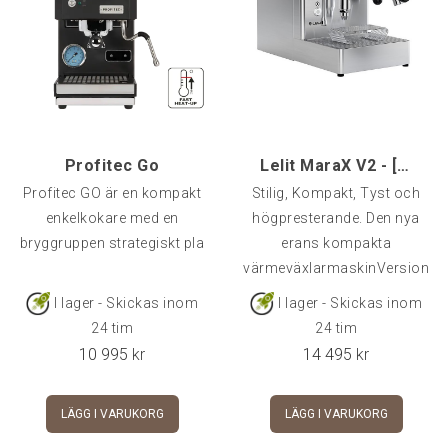
Profitec Go
Lelit MaraX V2 - [PL62X]
Profitec GO är en kompakt
Stilig, Kompakt, Tyst och
enkelkokare med en
högpresterande. Den nya
bryggruppen strategiskt pla
erans kompakta
värmeväxlarmaskinVersion
I lager - Skickas inom
I lager - Skickas inom
24 tim
24 tim
10 995
kr
14 495
kr
LÄGG I VARUKORG
LÄGG I VARUKORG