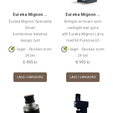
Eureka Mignon Specialita SMART, Svart
Eureka Mignon Libra 65 AP, Svart
Eureka Mignon Specialita
Äntligen en kvarn som
Smart
verkligen kan göra
kombinerar italiensk
allt! Eureka Mignon Libra
design, tyst
med All Purpose 65
I lager - Skickas inom
I lager - Skickas inom
24 tim
24 tim
6 495
kr
8 995
kr
LÄGG I VARUKORG
LÄGG I VARUKORG