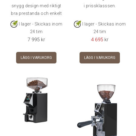
snygg design med riktigt
i prissklasssen.
bra prestanda och enkelt
han
I lager - Skickas inom
I lager - Skickas inom
24 tim
24 tim
7 995
kr
4 695
kr
LÄGG I VARUKORG
LÄGG I VARUKORG