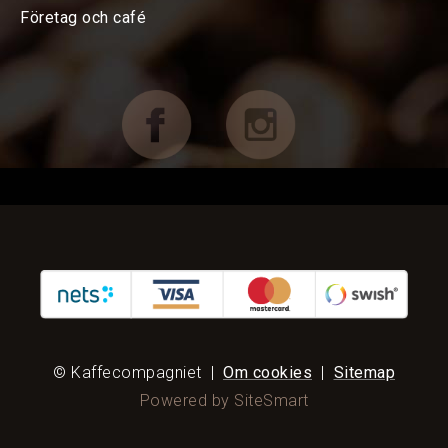
Espressomaskiner
Företag och café
Kvarnar
TILLBEHÖR
FÖRETAG OCH CAFÉ
RESERVDELAR
KAMPANJER
KUNDTJÄNST
© Kaffecompagniet
|
Om cookies
|
Sitemap
Powered by SiteSmart