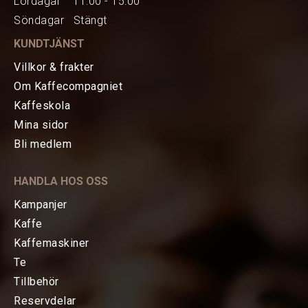
Lördagar 11:00 - 15:00
Söndagar Stängt
KUNDTJÄNST
Villkor & frakter
Om Kaffecompagniet
Kaffeskola
Mina sidor
HEM
Bli medlem
KAFFE
HANDLA HOS OSS
TE
Kampanjer
Kaffe
KAFFEMASKINER
Kaffemaskiner
Te
Bryggning av kaffe
Tillbehör
Reservdelar