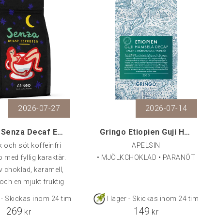
2026-07-27
2026-07-14
Gringo Senza Decaf Espresso, 500 g
Gringo Etiopien Guji Hambela Decaf, 250 g
 och söt koffeinfri
APELSIN
 med fyllig karaktär.
• MJÖLKCHOKLAD • PARANÖT
v choklad, karamell,
och en mjukt fruktig
avslutning.
r - Skickas inom 24 tim
I lager - Skickas inom 24 tim
269
149
kr
kr