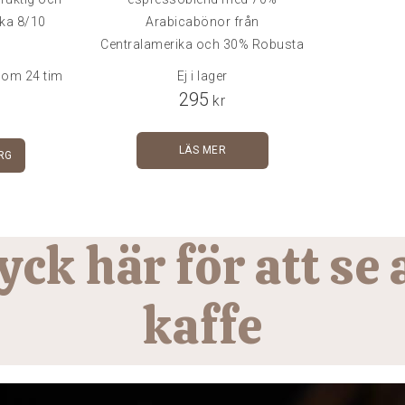
yka 8/10
Arabicabönor från
Centralamerika och 30% Robusta
från Indien. Kraftigt och smakrikt
inom 24 tim
Ej i lager
koffeinfritt kaffe i klassiskt
295
kr
italiensk stil.Hela bönor. Om
malning önskas, ange
LÄS MER
RG
bryggmetod i kassan (gärna
också vilken maskin som
används och om maskinen
används med trycksatt filterkorg
yck här för att se a
eller ej).
kaffe