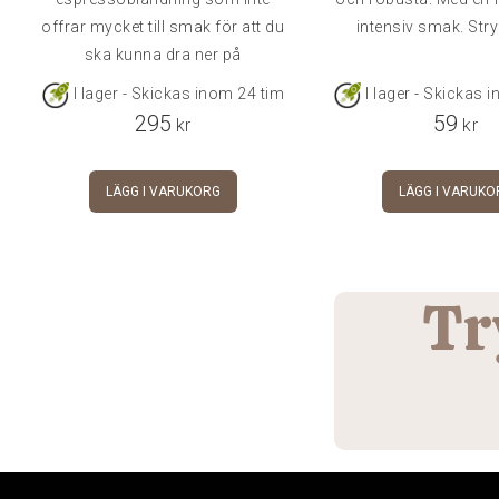
offrar mycket till smak för att du
intensiv smak. Str
ska kunna dra ner på
koffeinintaget. Ljuvligt krämig,
I lager - Skickas inom 24 tim
I lager - Skickas 
passar perfekt för dig som vill ha
295
59
kr
kr
en traditionell italiensk kopp
espresso
LÄGG I VARUKORG
LÄGG I VARUKO
Tr