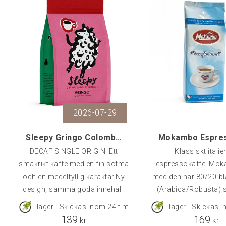
2026-07-29
Sleepy Gringo Colombia Decaf, 250 g
DECAF SINGLE ORIGIN. Ett
Klassiskt italie
smakrikt kaffe med en fin sötma
espressokaffe. Mok
och en medelfyllig karaktär.Ny
med den här 80/20-b
design, samma goda innehåll!
(Arabica/Robusta) s
stilkorrekt kaffe för 
I lager - Skickas inom 24 tim
I lager - Skickas 
också utan koffeinPer
139
169
kr
kr