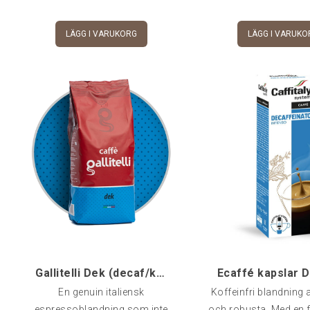
att ha till hands när d
ta en espresso efter
LÄGG I VARUKORG
LÄGG I VARUKO
utan att ligga vake
småtimmar
Gallitelli Dek (decaf/koffeinfritt), 1 kg
En genuin italiensk
Koffeinfri blandning 
espressoblandning som inte
och robusta. Med en f