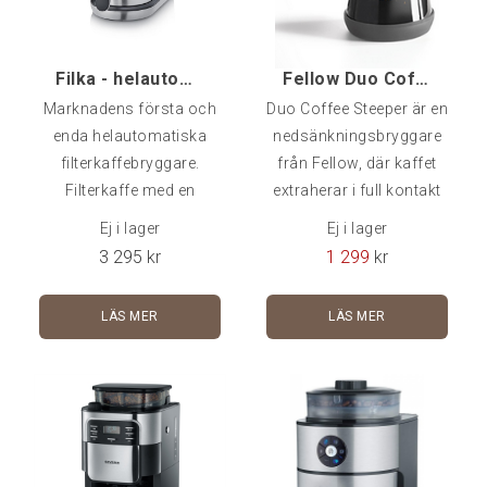
bryggtips: 1. Koka v
Filka - helautomatisk filterkaffebryggare, Termosk
Fellow Duo Coffee Steeper, Deep Blue
Marknadens första och
Duo Coffee Steeper är en
enda helautomatiska
nedsänkningsbryggare
filterkaffebryggare.
från Fellow, där kaffet
Filterkaffe med en
extraherar i full kontakt
knapptryckning!
med vattnet för attt sedan
Ej i lager
Ej i lager
filtrerars genom ett etsat
3 295
kr
1 299
kr
dubbelfilter i stål. Detta ger
kaffet en ren och härlig
LÄS MER
LÄS MER
karaktär. Finns även i rött
samt rött
utförandeKapacitet: ca
700 mlLätt att rengöra