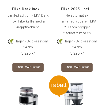
Filka Dark Inox - helautomatisk filterkaffebryggar
Filka 2025 - helautomatisk filterkaffebryggare, Te
Limited Edition FILKA Dark
Helautomatisk
Inox. Filterkaffe med en
filterkaffebryggare FILKA
knapptryckning!
2.0 som brygger
filterkaffe med en
knapptryckning! Nu med
I lager - Skickas inom
I lager - Skickas inom
uppdaterad färgdisplay!
24 tim
24 tim
3 295
kr
3 295
kr
LÄGG I VARUKORG
LÄGG I VARUKORG