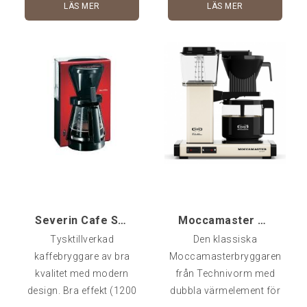
LÄS MER
LÄS MER
Severin brygger upp till
fyra koppar, kommer
utrustad med automatiskt
droppstopp samt
värmeplatta med
automatisk
avstängning.Filter: 1x2
melittafilterEffekt: 650 W
Severin Cafe Style RÖD
Moccamaster KBG 962 AO, Ivory White
Tysktillverkad
Den klassiska
kaffebryggare av bra
Moccamasterbryggaren
kvalitet med modern
från Technivorm med
design. Bra effekt (1200
dubbla värmelement för