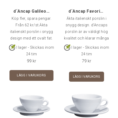
d´Ancap Galileo Cappuccino - 1 st
d´Ancap Favorita Espresso
Köp fler, spara pengar.
Äkta italienskt porslin i
Från 62 kr/st.Äkta
snygg design. d'Ancaps
italienskt porslin i snygg
porslin är av väldigt hög
design med ett ovalt fat.
kvalitet och klarar många
d'Ancaps porslin är av
års användning i
I lager - Skickas inom
I lager - Skickas inom
väldigt hög kvalitet och
cafémiljö.Rymmer 7 cl -
24 tim
24 tim
klarar många års
Fat ingår i priset.
99
kr
79
kr
användning i cafémiljö.
Rymmer 19 cl - Fat ingår i
LÄGG I VARUKORG
LÄGG I VARUKORG
priset.Går att köpa
styckvis, i 6-pack eller 24-
pack.