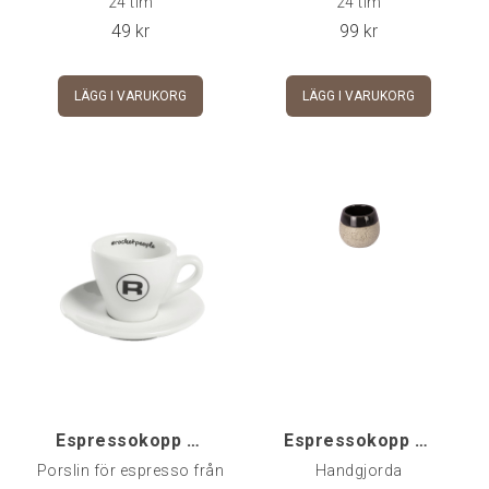
24 tim
24 tim
49
kr
99
kr
LÄGG I VARUKORG
LÄGG I VARUKORG
Espressokopp Rocket #Rocketpeople
Espressokopp ECM Stengods, 2-pack
Porslin för espresso från
Handgjorda