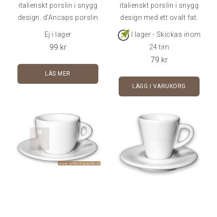
italienskt porslin i snygg
italienskt porslin i snygg
design. d'Ancaps porslin
design med ett ovalt fat.
är av väldigt hög kvalitet
d'Ancaps porslin är av
Ej i lager
I lager - Skickas inom
och klarar många års
väldigt hög kvalitet och
99
kr
24 tim
användning i cafémiljö.
klarar många års
79
kr
Denna kopp är i princip
användning i cafémiljö.
LÄS MER
identisk med modellen
Rymmer 8 cl - Fat ingår i
LÄGG I VARUKORG
Sorrento från Nuova
priset.Går att köpa
Point, som varit en av de
styckvis, i 6-pack eller 24-
populäraste koppar vi
pack.
haft.Rymmer 15 cl - Fat
ingår i priset.Kommer
styckvis, i 6-pack eller 24-
pack.