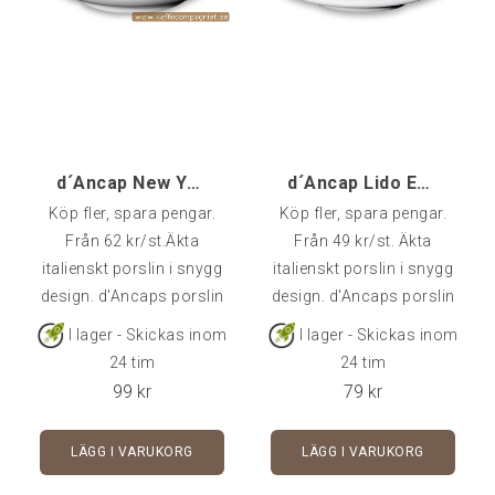
d´Ancap New York Cappuccino - 1 st
d´Ancap Lido Espresso - 1 st
Köp fler, spara pengar.
Köp fler, spara pengar.
Från 62 kr/st.Äkta
Från 49 kr/st. Äkta
italienskt porslin i snygg
italienskt porslin i snygg
design. d'Ancaps porslin
design. d'Ancaps porslin
är av väldigt hög kvalitet
är av väldigt hög kvalitet
I lager - Skickas inom
I lager - Skickas inom
och klarar många års
och klarar många års
24 tim
24 tim
användning i cafémiljö.
användning i
99
kr
79
kr
Rymmer 18 cl - Fat ingår i
cafémiljö.Rymmer 6,5 cl -
priset.Kommer styckvis, i
Fat ingår i priset.Kommer
LÄGG I VARUKORG
LÄGG I VARUKORG
6-pack eller 24-pack.
styckvis, i 6-pack eller 24-
pack.