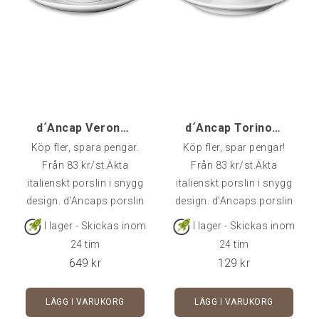
d´Ancap Verona Caffelatte - 6 st
d´Ancap Torino Latte
Köp fler, spara pengar.
Köp fler, spar pengar!
Från 83 kr/st.Äkta
Från 83 kr/st.Äkta
italienskt porslin i snygg
italienskt porslin i snygg
design. d'Ancaps porslin
design. d'Ancaps porslin
är av väldigt hög kvalitet
är av väldigt hög kvalitet
I lager - Skickas inom
I lager - Skickas inom
och klarar många års
och klarar många års
24 tim
24 tim
användning i
användning i
649
kr
129
kr
cafémiljö.Rymmer 36 cl -
cafémiljö.Rymmer ca 35
Fat ingår i priset.Kommer
cl.
LÄGG I VARUKORG
LÄGG I VARUKORG
styckvis, i 6-pack eller 24-