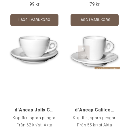
användning i
användning i
99
kr
79
kr
cafémiljö.Rymmer 20
cafémiljö. Fat ingår i
clFat ingår i
priset.Kommer styckvis, i
LÄGG I VARUKORG
LÄGG I VARUKORG
priset.Kommer styckvis, i
6-pack eller 24-pack
6-pack eller 24-pack.
d´Ancap Jolly Cappuccino - 1 st
d´Ancap Galileo Espresso Alta - 1 st
Köp fler, spara pengar.
Köp fler, spara pengar.
Från 62 kr/st. Äkta
Från 55 kr/st.Äkta