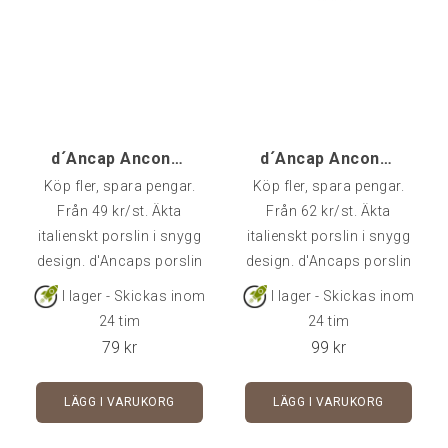
d´Ancap Ancona Espresso - 1 st
d´Ancap Ancona Cappuccino - 1 st
Köp fler, spara pengar.
Köp fler, spara pengar.
Från 49 kr/st. Äkta
Från 62 kr/st. Äkta
italienskt porslin i snygg
italienskt porslin i snygg
design. d'Ancaps porslin
design. d'Ancaps porslin
är av väldigt hög kvalitet
är av väldigt hög kvalitet
I lager - Skickas inom
I lager - Skickas inom
och klarar många års
och klarar många års
24 tim
24 tim
användning i
användning i
79
kr
99
kr
cafémiljö.Rymmer 8 cl -
cafémiljö.Rymmer 14 cl -
Fat ingår i priset.Går att
Fat ingår i priset.Kommer
LÄGG I VARUKORG
LÄGG I VARUKORG
köpa styckvis, i 6-pack
styckvis, i 6-pack eller 24-
eller 24-pack.
pack.