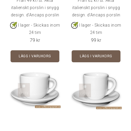
Från 49 kr/st. Äkta
Från 62 kr/st. Äkta
italienskt porslin i snygg
italienskt porslin i snygg
design. d'Ancaps porslin
design. d'Ancaps porslin
är av väldigt hög kvalitet
är av väldigt hög kvalitet
I lager - Skickas inom
I lager - Skickas inom
och klarar många års
och klarar många års
24 tim
24 tim
användning i
användning i cafémiljö.
79
kr
99
kr
cafémiljö.Rymmer 5,5 cl -
Detta är en officiel
Fat ingår i priset.Går att
tävlingskopp från
LÄGG I VARUKORG
LÄGG I VARUKORG
köpa styckvis, i 6-pack
Baristacup.Rymmer 15 cl
eller 24-pack.
- Fat ingår i
priset.Kommer styckvis, i
6-pack eller 24-pack.