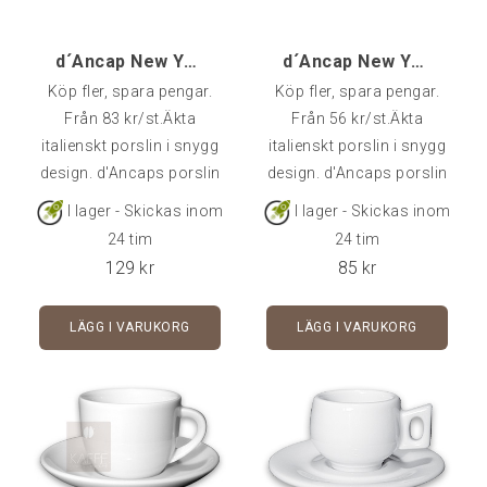
d´Ancap New York Latte - 1 st
d´Ancap New York Espresso Doppio - 1 st
Köp fler, spara pengar.
Köp fler, spara pengar.
Från 83 kr/st.Äkta
Från 56 kr/st.Äkta
italienskt porslin i snygg
italienskt porslin i snygg
design. d'Ancaps porslin
design. d'Ancaps porslin
är av väldigt hög kvalitet
är av väldigt hög kvalitet
I lager - Skickas inom
I lager - Skickas inom
och klarar många års
och klarar många års
24 tim
24 tim
användning i cafémiljö.
användning i cafémiljö.
129
kr
85
kr
Rymmer 24 cl - Fat ingår i
Rymmer 10 cl - Fat ingår i
priset.Kommer styckvis, i
priset.Kommer styckvis, i
LÄGG I VARUKORG
LÄGG I VARUKORG
6-pack eller 24-pack.
6-pack eller 24-pack.