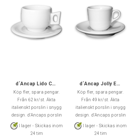
d´Ancap Lido Cappuccino - 1 st
d´Ancap Jolly Espresso - 1 st
Köp fler, spara pengar.
Köp fler, spara pengar.
Från 62 kr/st. Äkta
Från 49 kr/st. Äkta
italienskt porslin i snygg
italienskt porslin i snygg
design. d'Ancaps porslin
design. d'Ancaps porslin
är av väldigt hög kvalitet
är av väldigt hög kvalitet
I lager - Skickas inom
I lager - Skickas inom
och klarar många års
och klarar många års
24 tim
24 tim