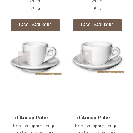
24 tim
24 tim
användning i
användning i
79
kr
99
kr
cafémiljö.Rymmer 7 cl -
cafémiljö.Rymmer 16 cl -
Fat ingår i priset.Går att
Fat ingår i priset.Går att
LÄGG I VARUKORG
LÄGG I VARUKORG
köpa styckvis, i 6-pack
köpa styckvis, i 6-pack
eller 24-pack.
eller 24-pack.
d´Ancap Palermo Espresso - 1 st
d´Ancap Palermo Cappuccino Competition - 1 st
Köp fler, spara pengar.
Köp fler, spara pengar.