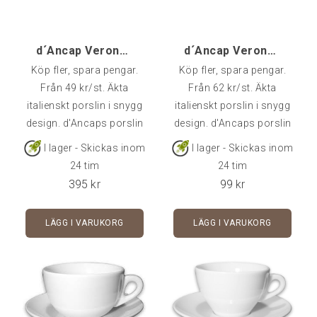
inget problem. Örat sitter
bekvämt i handen och
koppens bas
d´Ancap Verona Espresso - 6 st
d´Ancap Verona Cappuccino - 1 st
Köp fler, spara pengar.
Köp fler, spara pengar.
Från 49 kr/st. Äkta
Från 62 kr/st. Äkta
italienskt porslin i snygg
italienskt porslin i snygg
design. d'Ancaps porslin
design. d'Ancaps porslin
är av väldigt hög kvalitet
är av väldigt hög kvalitet
I lager - Skickas inom
I lager - Skickas inom
och klarar många års
och klarar många års
24 tim
24 tim
användning i
användning i
395
kr
99
kr
cafémiljö.Rymmer 7,5 cl -
cafémiljö.Rymmer ca 18
Fat ingår i priset.Går att
cl - Fat ingår i
LÄGG I VARUKORG
LÄGG I VARUKORG
köpa styckvis, i 6-pack
priset.Kommer styckvis, i
eller 24-pack.
6-pack eller 24-pack