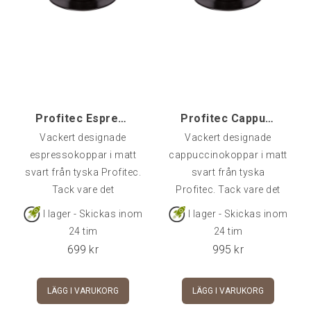
Profitec Espressokopp Black, 4-pack
Profitec Cappuccinokopp Black, 4-pack
Vackert designade
Vackert designade
espressokoppar i matt
cappuccinokoppar i matt
svart från tyska Profitec.
svart från tyska
Tack vare det
Profitec. Tack vare det
dubbelväggade porslinet
dubbelväggade porslinet
I lager - Skickas inom
I lager - Skickas inom
med mellanrum hålls
med mellanrum hålls
24 tim
24 tim
temperaturen inuti koppen
temperaturen inuti koppen
699
kr
995
kr
optimal, medan
optimal, medan
ytterväggen har en
ytterväggen har en
LÄGG I VARUKORG
LÄGG I VARUKORG
behaglig, lägre
behaglig, lägre