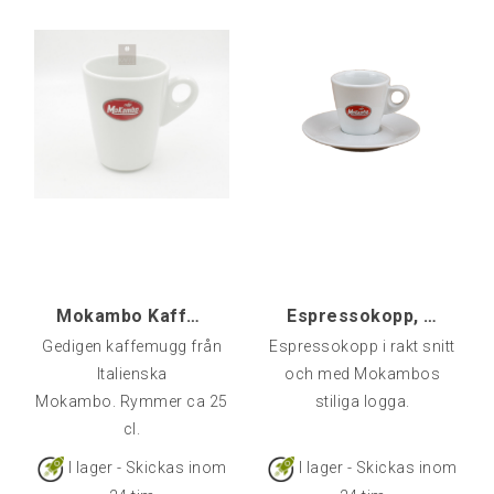
temperatur. Kapacitet: 70
temperatur. Kapacitet: 200
ml Antal: 4 st
mlAntal: 4 st
Mokambo Kaffemugg
Espressokopp, Mokambo (Oval Logga)
Gedigen kaffemugg från
Espressokopp i rakt snitt
Italienska
och med Mokambos
Mokambo. Rymmer ca 25
stiliga logga.
cl.
I lager - Skickas inom
I lager - Skickas inom