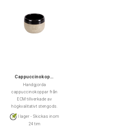
Cappuccinokopp ECM Stengods, 1-pack
Handgjorda
cappuccinokoppar från
ECM tillverkade av
högkvalitativt stengods.
Varje kopp är ett unikt
I lager - Skickas inom
exemplar och med sin
24 tim
eleganta design ger de en