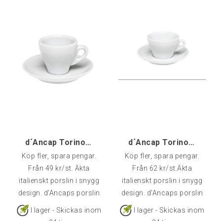
pack.
d´Ancap Torino Espresso
d´Ancap Torino Cappuccino
Köp fler, spara pengar.
Köp fler, spara pengar.
Från 49 kr/st. Äkta
Från 62 kr/st.Äkta
italienskt porslin i snygg
italienskt porslin i snygg
design. d'Ancaps porslin
design. d'Ancaps porslin
är av väldigt hög kvalitet
är av väldigt hög kvalitet
I lager - Skickas inom
I lager - Skickas inom
och klarar många års
och klarar många års