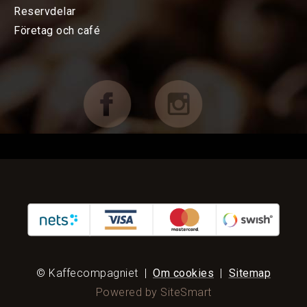
Reservdelar
FÖRETAG OCH CAFÉ
Företag och café
Espressomaskiner
Bryggutrustning
Kvarnar
Kaffe
Porslin
Övrigt
RESERVDELAR
© Kaffecompagniet
|
Om cookies
|
Sitemap
Powered by SiteSmart
KAMPANJER