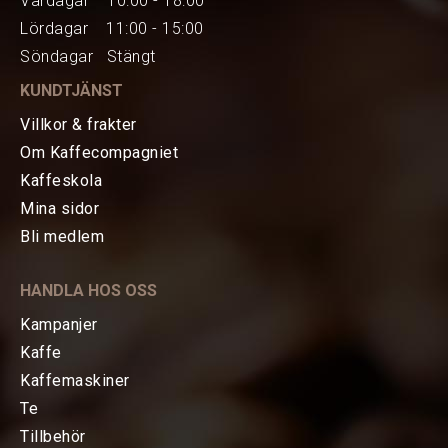
Vardagar 10:00 - 18:00
Lördagar 11:00 - 15:00
Söndagar Stängt
KUNDTJÄNST
Villkor & frakter
Om Kaffecompagniet
Kaffeskola
Mina sidor
HEM
Bli medlem
KAFFE
HANDLA HOS OSS
TE
Kampanjer
Kaffe
KAFFEMASKINER
Kaffemaskiner
Te
TILLBEHÖR
Tillbehör