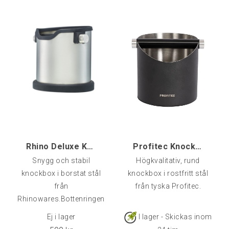
även lyftas av för enklare
rengöring samt för att
fästa påsar för enklare
tömning av sumpröret.Då
kragen i toppen är
avtagbar kan röret kan
även skäras ner till en
lägre höjd, t.ex. för att
möta upp en bänkskiva
perfekt .
Rhino Deluxe Knockbox
Profitec Knockbox Round, rostfri/svart
Snygg och stabil
Högkvalitativ, rund
knockbox i borstat stål
knockbox i rostfritt stål
från
från tyska Profitec.
Rhinowares.Bottenringen
i silikon ger ett bra grepp
Ej i lager
I lager - Skickas inom
på många olika ytor och