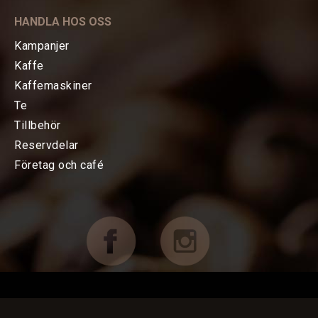
KAFFE
HANDLA HOS OSS
TE
Kampanjer
Kaffe
KAFFEMASKINER
Kaffemaskiner
Te
TILLBEHÖR
Tillbehör
Reservdelar
Baristatillbehör
Företag och café
Koppar, Glas & Termos
Choklad mm
Böcker & Kort
FÖRETAG OCH CAFÉ