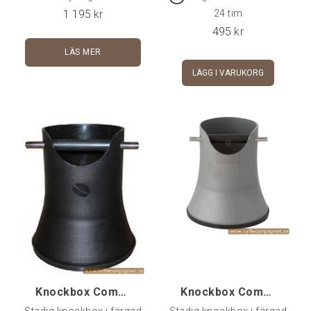
cm (exkl handtaget)Höjd:
portafiltret.
1 195
kr
24 tim
6.5 cm
495
kr
LÄS MER
LÄGG I VARUKORG
Knockbox Compact Design 175 mm, Svart
Knockbox Compact Design 175 mm, Silvergrå
Stadig knockbox i färgad
Stadig knockbox i färgad