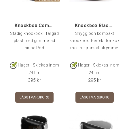
Knockbox Compact Design 175 mm, Röd
Knockbox Black Angle
Stadig knockbox i färgad
Snygg och kompakt
plast med gummerad
knockbox. Perfekt för kök
pinne Röd
med begränsat utrymme.
I lager - Skickas inom
I lager - Skickas inom
24 tim
24 tim
395
kr
295
kr
LÄGG I VARUKORG
LÄGG I VARUKORG