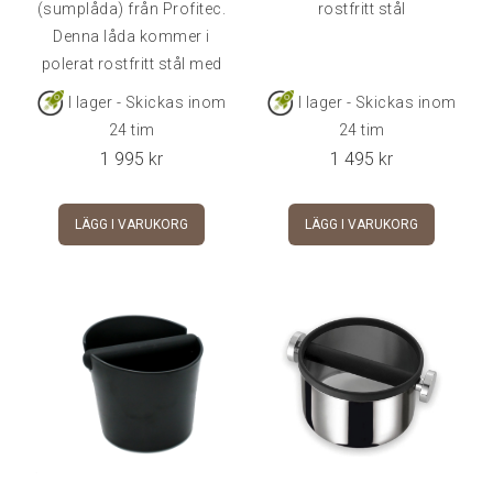
(sumplåda) från Profitec.
rostfritt stål
Denna låda kommer i
polerat rostfritt stål med
Profitecs logotyp diskret
I lager - Skickas inom
I lager - Skickas inom
lasergraverad på
24 tim
24 tim
framsidan, och
1 995
kr
1 495
kr
laserskuren på
baksidan.Mått: 170 x 270
LÄGG I VARUKORG
LÄGG I VARUKORG
x 85 mm ( B x D x H)