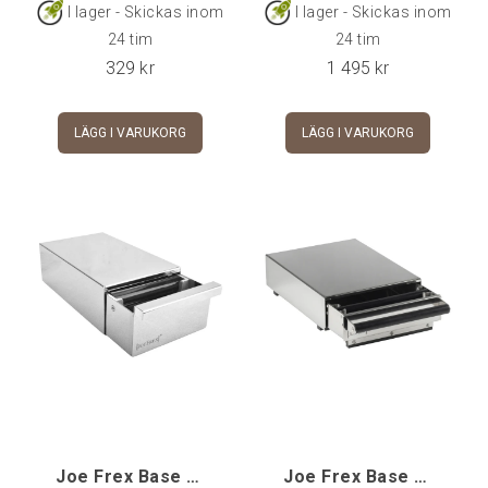
tömning/rengöring.Höjd
bänken.Kapacitet: 3.5
I lager - Skickas inom
I lager - Skickas inom
ca 10 cmdiameter 11
literVikt: 2.8 kgMått: 16 x
24 tim
24 tim
cmRöd
22 x 11 cm (bxdxh)
329
kr
1 495
kr
LÄGG I VARUKORG
LÄGG I VARUKORG
Joe Frex Base Drawer, Small [dmini]
Joe Frex Base Drawer Exclusive, Large [dxm]