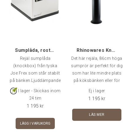
Sumplåda, rostfri medium [kmm]
Rhinowares Knockbox Golv-variant
Rejäl sumplåda
Det här rejäla, 86cm höga
(knockbox) från tyska
sumprör är perfekt för dig
Joe Frex som står stabilt
som har lite mindre plats
på bänken.Ljuddämpande
på köksbänken eller för
bas i gummi och
den delen utmärkt för
I lager - Skickas inom
Ej i lager
metalstång täckt i silikon
kontoret med lite större
1 195
kr
24 tim
för att minska både ljud
puckproduktion.Den
1 195
kr
och
breda kragen i toppen ser
LÄS MER
vibration.Dimensioner: 14
till att samla upp skvätt
LÄGG I VARUKORG
x 18,5 x 12 cm (b x d x h)
och kaffesump och kan