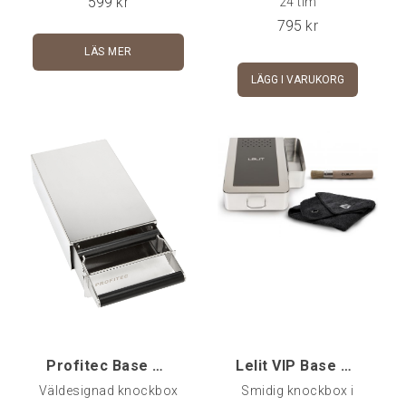
599
kr
24 tim
skyddar mot fula
795
kr
märken.Mittenpinnen har
LÄS MER
ett dämpande hölje,
LÄGG I VARUKORG
också det i silikon, och
pinnen är mycket enkel att
skruva bort för
rengöring.Alla
silikondetaljer är
borttagbara, så vill man
köra endast köra själva
boxen i diskmaskin så är
det inga problem.
Profitec Base drawer knockbox
Lelit VIP Base Drawer inkl duk och borste
Väldesignad knockbox
Smidig knockbox i