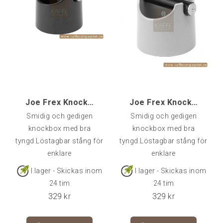
Joe Frex Knockbox, Svart
Joe Frex Knockbox, Silvergrå
Smidig och gedigen
Smidig och gedigen
knockbox med bra
knockbox med bra
tyngd.Löstagbar stång för
tyngd.Löstagbar stång för
enklare
enklare
tömning/rengöring. Höjd
tömning/rengöring. Höjd
I lager - Skickas inom
I lager - Skickas inom
ca 10 cmdiameter 12
ca 10 cmdiameter 11
24 tim
24 tim
cmSvart
cmSilvergrå
329
kr
329
kr