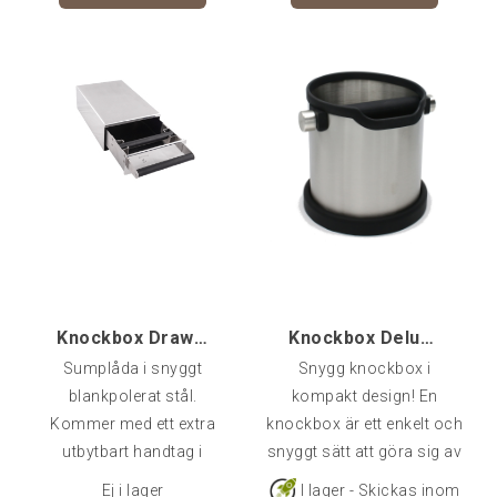
Knockbox Drawer inkl handtag i trä
Knockbox Deluxe, Rostfri/Gummi
Sumplåda i snyggt
Snygg knockbox i
blankpolerat stål.
kompakt design! En
Kommer med ett extra
knockbox är ett enkelt och
utbytbart handtag i
snyggt sätt att göra sig av
trä. Bredd: 14 cmDjup 24
med kaffesumpen från
Ej i lager
I lager - Skickas inom