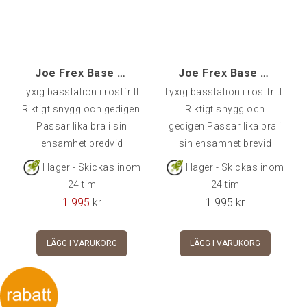
Joe Frex Base Drawer Exclusive [dxss]
Joe Frex Base Drawer Exclusive [dxs]
Lyxig basstation i rostfritt.
Lyxig basstation i rostfritt.
Riktigt snygg och gedigen.
Riktigt snygg och
Passar lika bra i sin
gedigen.Passar lika bra i
ensamhet bredvid
sin ensamhet brevid
maskinen som med en
maskinen som med en
I lager - Skickas inom
I lager - Skickas inom
kvarn ovanpå.20 x 30 x 11
kvarn ovanpå.Mått
24 tim
24 tim
cm (B x D x H)W: 20cm x
(LxBxH): 300x230x110
1 995
kr
1 995
kr
D: 30cm x H: 11cm
mm
LÄGG I VARUKORG
LÄGG I VARUKORG