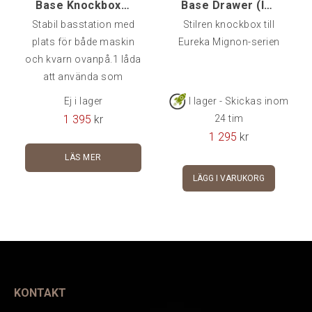
Base Knockbox 2 lådor
Base Drawer (låda), Eureka Mignon
Stabil basstation med
Stilren knockbox till
plats för både maskin
Eureka Mignon-serien
och kvarn ovanpå.1 låda
att använda som
knockbox där man slår ut
Ej i lager
I lager - Skickas inom
sumpen ur handtaget,
1 395
kr
24 tim
samt 1
1 295
kr
förvaringslåda.Mått:
LÄS MER
48x32x7,5 cm (BxDxH).
LÄGG I VARUKORG
KONTAKT