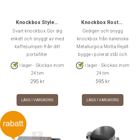
Knockbox Style, Svart
Knockbox Rostfri, Motta [17x10]
Svart knockbox.Gör dig
Gedigen och snygg
enkelt och snyggt av med
knockbox från italienska
kaffesumpen från ditt
Metallurgica Motta.Rejält
portafilter.
bygge i polerat stål och
vadderad undertill så att
I lager - Skickas inom
I lager - Skickas inom
den står stadigt på
24 tim
24 tim
bänken.Lite större än sin
295
kr
595
kr
lillebror för dig som har
lite mer vältilltagen
LÄGG I VARUKORG
LÄGG I VARUKORG
espressohörna i köket