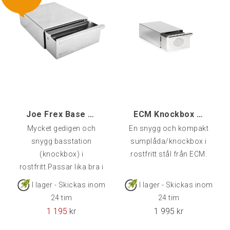
Joe Frex Base Drawer [dsp]
ECM Knockbox Slim (Drawer)
Mycket gedigen och
En snygg och kompakt
snygg basstation
sumplåda/knockbox i
(knockbox) i
rostfritt stål från ECM.
rostfritt.Passar lika bra i
sin ensamhet brevid
I lager - Skickas inom
I lager - Skickas inom
maskinen som med en
24 tim
24 tim
kvarn ovanpå.Mått
1 195
kr
1 995
kr
(LxBxH): 27 x 19,5 x 9 cm