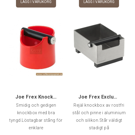
LÄGG I VARUKORG
LÄGG I VARUKORG
Joe Frex Knockbox, Röd
Joe Frex Exclusive Knockbox [kme]
Smidig och gedigen
Rejäl knockbox av rostfri
knockbox med bra
stål och pinne i aluminium
tyngd.Löstagbar stång för
och silikon.Står väldigt
enklare
stadigt på