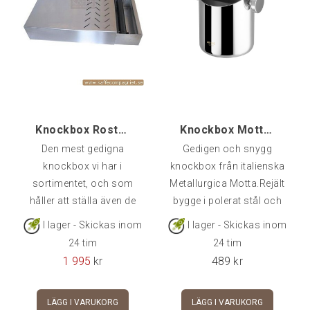
Knockbox Rostfri Professional
Knockbox Motta Rostfri, Small
Den mest gedigna
Gedigen och snygg
knockbox vi har i
knockbox från italienska
sortimentet, och som
Metallurgica Motta.Rejält
håller att ställa även de
bygge i polerat stål och
tyngsta kvarnar på.Vi
vadderad undertill så att
I lager - Skickas inom
I lager - Skickas inom
använder denna i vår
den står stadigt på
24 tim
24 tim
takeawayservering i
bänken.Lite mindre än
1 995
kr
489
kr
butiken. Mått 38x25x9.
sin storebror så den får
lite bättre plats i mindre
LÄGG I VARUKORG
LÄGG I VARUKORG
kök