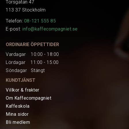
Torsgatan 47
113 37 Stockholm
Telefon:
08-121 555 85
E-post:
info@kaffecompagniet.se
ORDINARIE ÖPPETTIDER
Vardagar 10:00 - 18:00
Lördagar 11:00 - 15:00
Söndagar Stängt
KUNDTJÄNST
Villkor & frakter
Om Kaffecompagniet
Kaffeskola
Mina sidor
HEM
Bli medlem