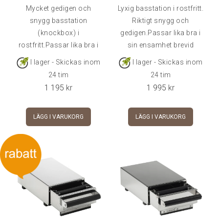
Mycket gedigen och
Lyxig basstation i rostfritt.
snygg basstation
Riktigt snygg och
(knockbox) i
gedigen.Passar lika bra i
rostfritt.Passar lika bra i
sin ensamhet brevid
sin ensamhet brevid
maskinen som med en
I lager - Skickas inom
I lager - Skickas inom
maskinen som med en
kvarn ovanpå.Mått:
24 tim
24 tim
kvarn ovanpå.Mått
32x45x11 cm (BxDxH).
1 195
kr
1 995
kr
(LxBxH): 22cm x 13cm x
8cm
LÄGG I VARUKORG
LÄGG I VARUKORG