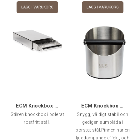
LÄGG I VARUKORG
LÄGG I VARUKORG
ECM Knockbox M (drawer)
ECM Knockbox (round)
Stilren knockbox i polerat
Snygg, väldigt stabil och
rostfritt stål.
gedigen sumplåda i
borstat stål.Pinnen har en
ljuddämpande effekt, och