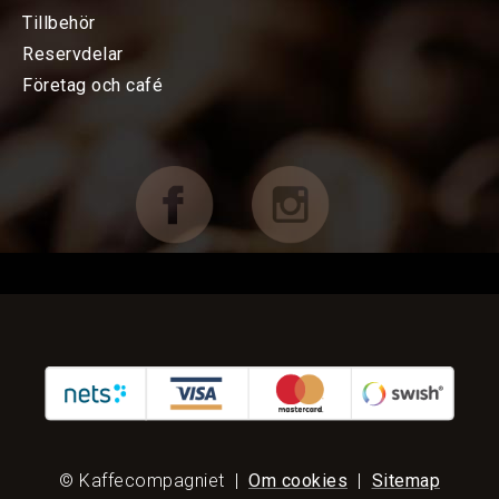
Bryggning av kaffe
Tillbehör
Obs: portafilter på bilden ingår ej.
Reservdelar
Espressomaskiner
Företag och café
Kvarnar
TILLBEHÖR
FÖRETAG OCH CAFÉ
RESERVDELAR
KAMPANJER
KUNDTJÄNST
© Kaffecompagniet
|
Om cookies
|
Sitemap