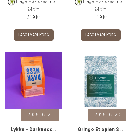
I lager - Skickas inom
I lager - Skickas inom
24 tim
24 tim
319
kr
119
kr
LÄGG I VARUKORG
LÄGG I VARUKORG
2026-07-21
2026-07-20
Lykke - Darkness, 500 gr
Gringo Etiopien Shakiso Hadeso, 250 g