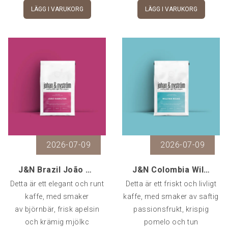
LÄGG I VARUKORG
LÄGG I VARUKORG
2026-07-09
2026-07-09
J&N Brazil João Hamilton Natural, 250 g
J&N Colombia Willyan Rojas Pink Bourbon Washed, 25
Detta är ett elegant och runt
Detta är ett friskt och livligt
kaffe, med smaker
kaffe, med smaker av saftig
av björnbär, frisk apelsin
passionsfrukt, krispig
och krämig mjölkc
pomelo och tun