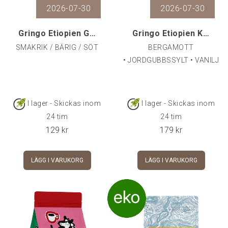
19 gram kaffe till 42-45 gram ut. På ca. 30
2026-07-30
2026-07-30
sekunder. Kaffet och profilen kommer, som
med många mer ”exotiska” kaffesorter,
Gringo Etiopien Guji Organic, 250 g
Gringo Etiopien Kayon Mountain, 250 g
ändras med tiden, kaffet mår bra av att
SMAKRIK / BÄRIG / SÖT
BERGAMOTT
mogna några veckor i påsen efter rostning
• JORDGUBBSSYLT • VANILJ
innan det används för första gången, då
ökar sötman och syran blir mjukare.
I lager - Skickas inom
I lager - Skickas inom
24 tim
24 tim
129
kr
179
kr
LÄGG I VARUKORG
LÄGG I VARUKORG