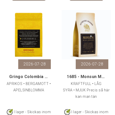
2026-07-28
2026-07-28
Gringo Colombia El Placer White Honey Geisha, 200
1685 - Monsun Malabar, 500 g
APRIKOS • BERGAMOTT •
KRAFTFULL • LÅG
APELSINBLOMMA
SYRA • MJUK Precis så här
kan man tän
I lager - Skickas inom
I lager - Skickas inom