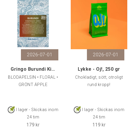
2026-07-01
2026-07-01
Gringo Burundi Kibingo Oro, 250 g
Lykke - Oj!, 250 gr
BLODAPELSIN • FLORAL •
Chokladigt, sött, otroligt
GRÖNT ÄPPLE
rund kropp!
I lager - Skickas inom
I lager - Skickas inom
24 tim
24 tim
179
kr
119
kr