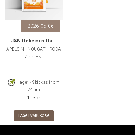
2026-05-06
J&N Delicious Days, 250 g
APELSIN • NOUGAT • RÖDA
ÄPPLEN
I lager - Skickas inom
24 tim
115
kr
LÄGG I VARUKORG