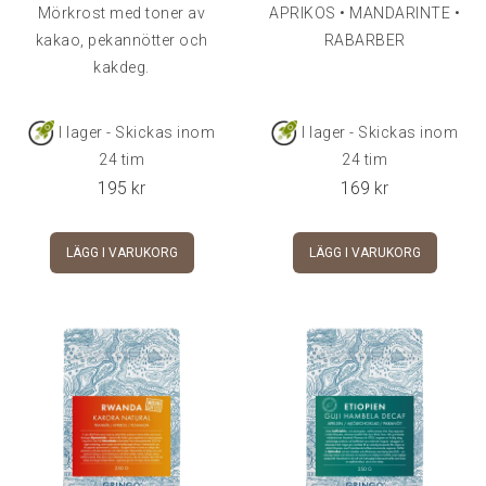
Mörkrost med toner av
APRIKOS • MANDARINTE •
kakao, pekannötter och
RABARBER
kakdeg.
I lager - Skickas inom
I lager - Skickas inom
24 tim
24 tim
195
kr
169
kr
LÄGG I VARUKORG
LÄGG I VARUKORG