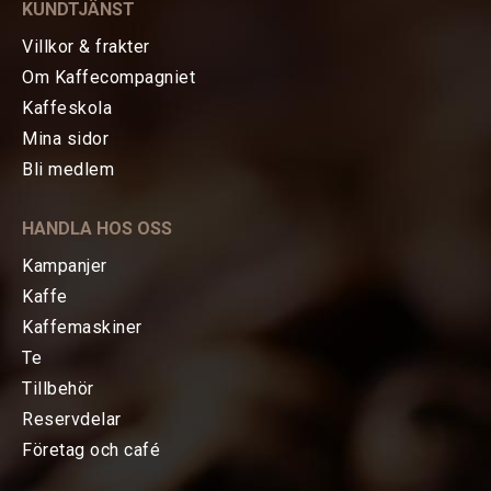
KUNDTJÄNST
bryggmetod i kassan (gärna också
Villkor & frakter
vilken maskin som används och om
Om Kaffecompagniet
maskinen används med trycksatt
Kaffeskola
filterkorg eller ej).
Mina sidor
HEM
Bli medlem
KAFFE
HANDLA HOS OSS
Kaffebönor, pods etc
Kampanjer
Kaffe
Råkaffe
Kaffemaskiner
Te
TE
Tillbehör
Reservdelar
KAFFEMASKINER
Företag och café
TILLBEHÖR