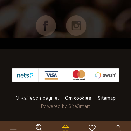
Choklad mm
Böcker & Kort
FÖRETAG OCH CAFÉ
RESERVDELAR
KAMPANJER
KUNDTJÄNST
© Kaffecompagniet
|
Om cookies
|
Sitemap
Powered by SiteSmart