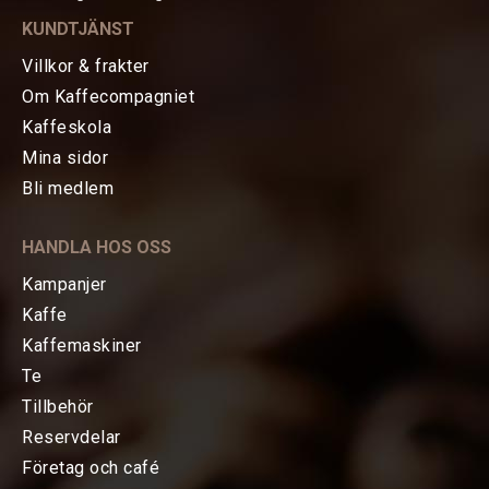
KUNDTJÄNST
Villkor & frakter
HEM
Om Kaffecompagniet
Kaffeskola
KAFFE
Mina sidor
Bli medlem
TE
HANDLA HOS OSS
KAFFEMASKINER
Kampanjer
Kaffe
TILLBEHÖR
Kaffemaskiner
Baristatillbehör
Te
Tillbehör
Koppar, Glas & Termos
Reservdelar
Företag och café