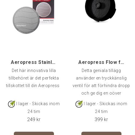
Aeropress Stainless evighetsfilter
Aeropress Flow filter control cap
Det här innovativa lilla
Detta geniala tillägg
tillbehöret är det perfekta
använder en tryckkänslig
tillskottet till din Aeropress
ventil för att förhindra dropp
och ge dig en oöver
I lager - Skickas inom
I lager - Skickas inom
24 tim
24 tim
249
kr
399
kr