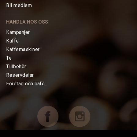
Bli medlem
KAFFE
HANDLA HOS OSS
TE
Kampanjer
Kaffe
KAFFEMASKINER
Kaffemaskiner
Te
Bryggning av kaffe
Tillbehör
Reservdelar
Espressomaskiner
Företag och café
Kvarnar
TILLBEHÖR
FÖRETAG OCH CAFÉ