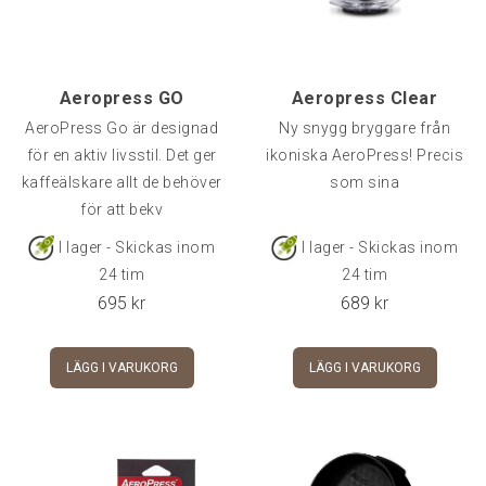
Aeropress GO
Aeropress Clear
AeroPress Go är designad
Ny snygg bryggare från
för en aktiv livsstil. Det ger
ikoniska AeroPress! Precis
kaffeälskare allt de behöver
som sina
för att bekv
I lager - Skickas inom
I lager - Skickas inom
24 tim
24 tim
695
kr
689
kr
LÄGG I VARUKORG
LÄGG I VARUKORG