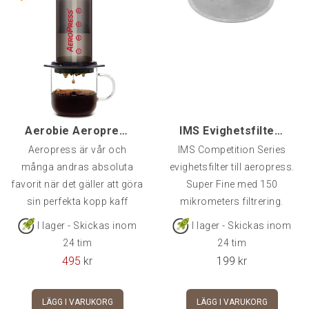
Aerobie Aeropress
IMS Evighetsfilter Aeropress
Aeropress är vår och
IMS Competition Series
många andras absoluta
evighetsfilter till aeropress.
favorit när det gäller att göra
Super Fine med 150
sin perfekta kopp kaff
mikrometers filtrering.
I lager - Skickas inom
I lager - Skickas inom
24 tim
24 tim
495
kr
199
kr
LÄGG I VARUKORG
LÄGG I VARUKORG