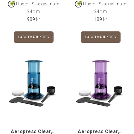
I lager - Skickas inom
I lager - Skickas inom
24 tim
24 tim
989
kr
189
kr
LÄGG I VARUKORG
LÄGG I VARUKORG
Aeropress Clear, Blue
Aeropress Clear, Purple