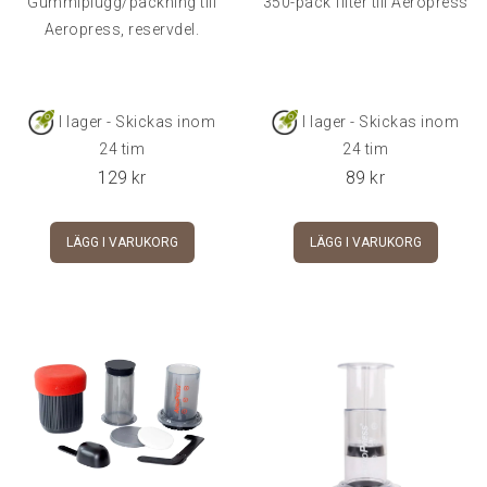
Gummiplugg/packning till
350-pack filter till Aeropress
Aeropress, reservdel.
I lager - Skickas inom
I lager - Skickas inom
24 tim
24 tim
129
kr
89
kr
LÄGG I VARUKORG
LÄGG I VARUKORG