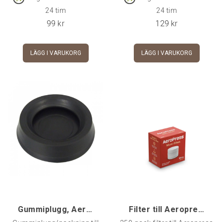
24 tim
24 tim
99
kr
129
kr
LÄGG I VARUKORG
LÄGG I VARUKORG
Gummiplugg, Aeropress
Filter till Aeropress 350 st