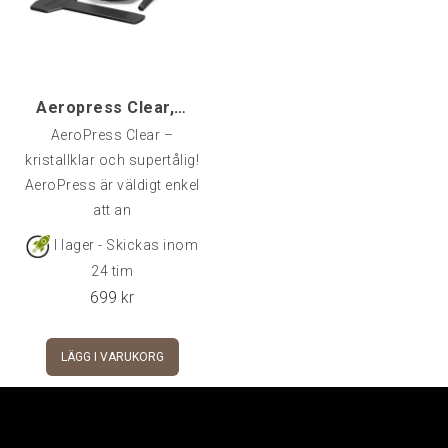
Aeropress Clear, Green
AeroPress Clear –
kristallklar och supertålig!
AeroPress är väldigt enkel
att an
I lager - Skickas inom
24 tim
699
kr
LÄGG I VARUKORG