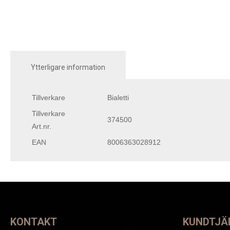
Ytterligare information
Tillverkare
Bialetti
Tillverkare
374500
Art.nr.
EAN
8006363028912
KONTAKT
KUNDTJÄ