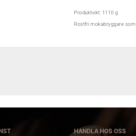
Produktvikt: 1110 g
Rostfri mokabryggare som 
NST
HANDLA HOS OSS