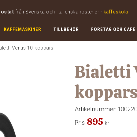
rostat
från Svenska och Italienska rosterier -
kaffeskola
KAFFEMASKINER
TILLBEHÖR
FÖRETAG OCH CAFÉ
aletti Venus 10-koppars
Bialetti
koppar
Artikelnummer:
10022
895
Pris:
kr