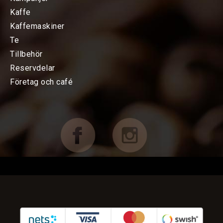
Kaffe
TILLBEHÖR
Kaffemaskiner
FÖRETAG OCH CAFÉ
Te
Tillbehör
RESERVDELAR
Reservdelar
Företag och café
Uppgraderingsutrustning
Alla Reservdelar
Vattenfilter & Slangar
KAMPANJER
KUNDTJÄNST