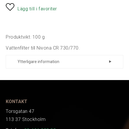
Lägg till i favoriter
Produktvikt: 100 g
Vattenfilter till Nivona CR 730/770.
Ytterligare information
Tillverkare
Nivona
Tillverkare
700100
Art.nr.
EAN
4260083467015
KONTAKT
Torsgatan 47
113 37 Stockholm