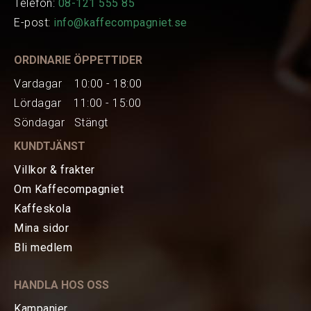
Telefon:
08-121 555 85
E-post:
info@kaffecompagniet.se
ORDINARIE ÖPPETTIDER
Vardagar 10:00 - 18:00
Lördagar 11:00 - 15:00
Söndagar Stängt
KUNDTJÄNST
Villkor & frakter
HEM
Om Kaffecompagniet
Kaffeskola
KAFFE
Mina sidor
Bli medlem
TE
HANDLA HOS OSS
KAFFEMASKINER
Kampanjer