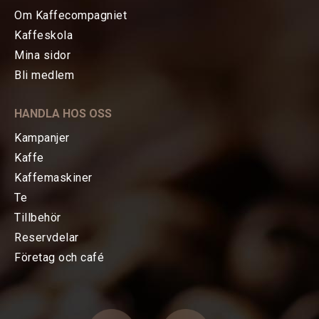
Om Kaffecompagniet
Kaffeskola
Mina sidor
HEM
Bli medlem
KAFFE
HANDLA HOS OSS
TE
Kampanjer
Kaffe
KAFFEMASKINER
Kaffemaskiner
Te
TILLBEHÖR
Tillbehör
Reservdelar
FÖRETAG OCH CAFÉ
Företag och café
RESERVDELAR