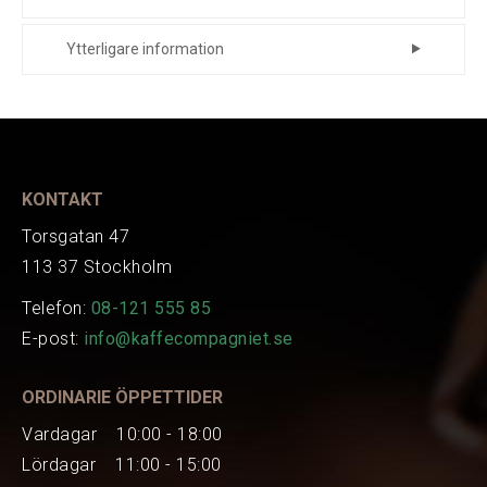
Lelit vattenfilter. 35 liters kapacitet i
Ytterligare information
medelhårt vatten
Tillverkare
Lelit
Passar Lelit Bianca, Lelit Mara X m.m.
Tillverkare
PLA930S
Art.nr.
EAN
8009437002269
KONTAKT
Torsgatan 47
113 37 Stockholm
Telefon:
08-121 555 85
E-post:
info@kaffecompagniet.se
ORDINARIE ÖPPETTIDER
Vardagar 10:00 - 18:00
Lördagar 11:00 - 15:00