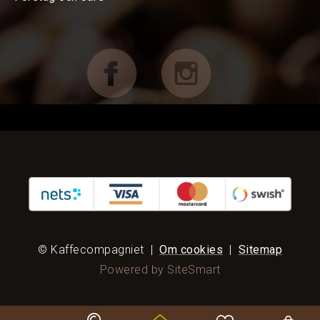
Koppar, Glas & Termos
Choklad mm
Böcker & Kort
FÖRETAG OCH CAFÉ
RESERVDELAR
KAMPANJER
KUNDTJÄNST
© Kaffecompagniet
|
Om cookies
|
Sitemap
Powered by SiteSmart