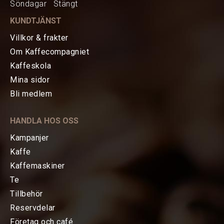
Söndagar Stängt
KUNDTJÄNST
Villkor & frakter
Om Kaffecompagniet
Kaffeskola
Mina sidor
HEM
Bli medlem
KAFFE
HANDLA HOS OSS
TE
Kampanjer
Kaffe
KAFFEMASKINER
Kaffemaskiner
Te
TILLBEHÖR
Tillbehör
Reservdelar
Baristatillbehör
Företag och café