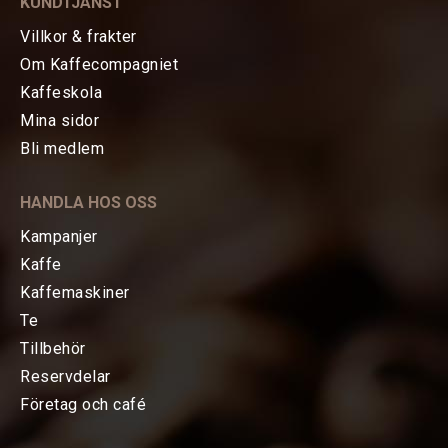
KUNDTJÄNST
Villkor & frakter
Om Kaffecompagniet
Kaffeskola
Mina sidor
HEM
Bli medlem
KAFFE
HANDLA HOS OSS
TE
Kampanjer
Kaffe
KAFFEMASKINER
Kaffemaskiner
Te
TILLBEHÖR
Tillbehör
Reservdelar
FÖRETAG OCH CAFÉ
Företag och café
RESERVDELAR