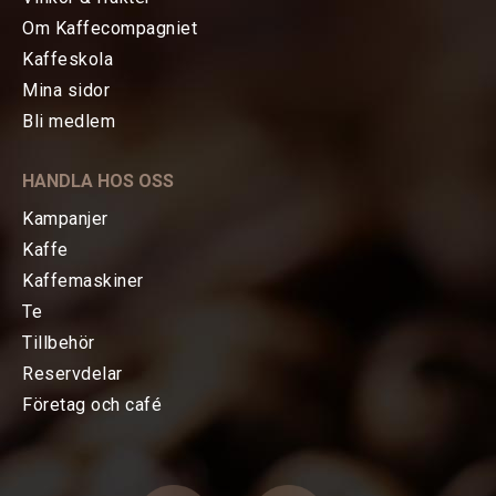
Om Kaffecompagniet
Kaffeskola
Mina sidor
HEM
Bli medlem
KAFFE
HANDLA HOS OSS
TE
Kampanjer
Kaffe
KAFFEMASKINER
Kaffemaskiner
Te
TILLBEHÖR
Tillbehör
Reservdelar
Baristatillbehör
Företag och café
Koppar, Glas & Termos