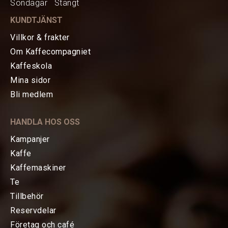
Söndagar Stängt
KUNDTJÄNST
Villkor & frakter
Om Kaffecompagniet
Kaffeskola
Mina sidor
HEM
Bli medlem
KAFFE
HANDLA HOS OSS
TE
Kampanjer
Kaffe
KAFFEMASKINER
Kaffemaskiner
Te
TILLBEHÖR
Tillbehör
Reservdelar
Baristatillbehör
Företag och café