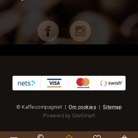
Koppar, Glas & Termos
Choklad mm
Böcker & Kort
FÖRETAG OCH CAFÉ
RESERVDELAR
KAMPANJER
KUNDTJÄNST
© Kaffecompagniet
|
Om cookies
|
Sitemap
Powered by SiteSmart