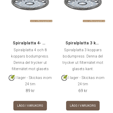
Spiralplatta 4- och 8-koppars
Spiralplatta 3 koppars
Spiralplatta 4 och 8
Spiralplatta 3 koppars
koppars bodumpress.
bodumpress. Denna del
Denna del trycker ut
trycker ut filternätet mot
filternätet mot glasets
glasets kant.
kant.
I lager - Skickas inom
I lager - Skickas inom
24 tim
24 tim
89
kr
69
kr
LÄGG I VARUKORG
LÄGG I VARUKORG