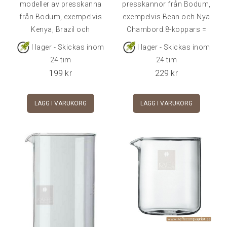
modeller av presskanna
presskannor från Bodum,
från Bodum, exempelvis
exempelvis Bean och Nya
Kenya, Brazil och
Chambord.8-koppars =
Chambord original.12-
1,0 l. Diameter ca 10 cm
I lager - Skickas inom
I lager - Skickas inom
koppars = 1,5 l. Diameter
och höjd ca 18 cm.
24 tim
24 tim
ca 12 cm och höjd ca
199
kr
229
kr
18,5 cm.
LÄGG I VARUKORG
LÄGG I VARUKORG