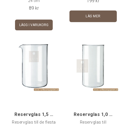
199
kr
24 tim
89
kr
LÄS MER
LÄGG I VARUKORG
Reservglas 1,5 - 12-koppars
Reservglas 1,0 - utan Pip
Reservglas till de flesta
Reservglas till