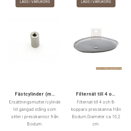
LÄGG I VARUKORG
LÄGG I VARUKORG
Fästcylinder (mutter) till stång Bodum Presskanna
Filternät till 4 och 8-koppars
Ersättningsmutter/cylinder
Filternät till 4 och 8-
till gängad stång som
koppars presskanna från
sitter i presskannor från
Bodum.Diameter ca 10,2
Bodum.
cm.