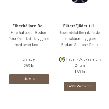
Filterhållare Bodum Pour Over, Svart
Filter/Fjäder till Pebo/Santos
Filterhållare till Bodum
Reservdelsfilter inkl fjäder
Pour Over-kaffebryggare,
till vakuumbryggare
med svart knopp.
Bodum Santos / Pebo.
Ej i lager
I lager - Skickas inom
269
kr
24 tim
169
kr
LÄS MER
LÄGG I VARUKORG