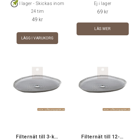
I lager - Skickas inom
Ej i lager
69
kr
24 tim
49
kr
LÄS MER
LÄGG I VARUKORG
Filternät till 3-koppars
Filternät till 12-koppars