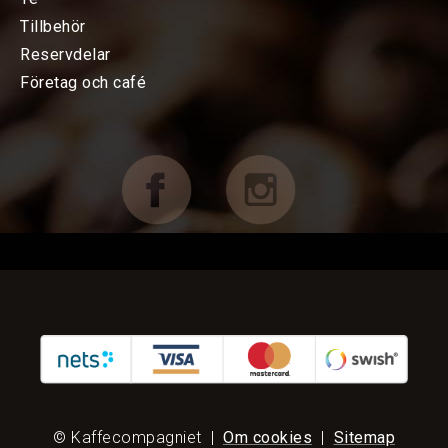
TILLBEHÖR
Tillbehör
Reservdelar
FÖRETAG OCH CAFÉ
Företag och café
RESERVDELAR
Uppgraderingsutrustning
Alla Reservdelar
Vattenfilter & Slangar
KAMPANJER
KUNDTJÄNST
© Kaffecompagniet
|
Om cookies
|
Sitemap