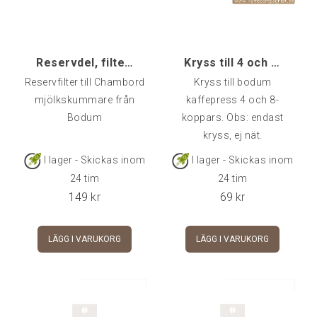
Reservdel, filter till Bodum Chambord Mjölkskummar
Kryss till 4 och 8-koppars
Reservfilter till Chambord
Kryss till bodum
mjölkskummare från
kaffepress 4 och 8-
Bodum
koppars. Obs: endast
kryss, ej nät.
I lager - Skickas inom
I lager - Skickas inom
24 tim
24 tim
149
kr
69
kr
LÄGG I VARUKORG
LÄGG I VARUKORG