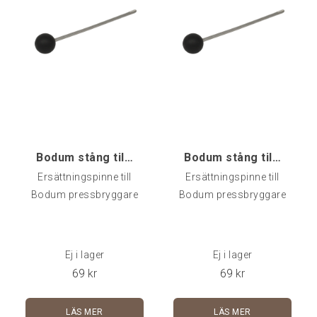
Bodum stång till presskanna m svart knopp, ca 21,5
Bodum stång till presskanna m svart knopp, ca 18 c
Ersättningspinne till
Ersättningspinne till
Bodum pressbryggare
Bodum pressbryggare
Ej i lager
Ej i lager
69
kr
69
kr
LÄS MER
LÄS MER