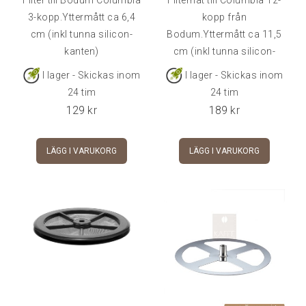
3-kopp.Yttermått ca 6,4
kopp från
cm (inkl tunna silicon-
Bodum.Yttermått ca 11,5
kanten)
cm (inkl tunna silicon-
kanten)
I lager - Skickas inom
I lager - Skickas inom
24 tim
24 tim
129
kr
189
kr
LÄGG I VARUKORG
LÄGG I VARUKORG