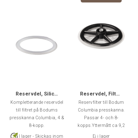
Reservdel, Siliconring till Columbia 4 & 8-kopp
Reservdel, Filter till Columbia 4 & 8-kopp
Kompletterande reservdel
Reservfilter till Bodum
till filtret på Bodums
Columbia presskanna.
presskanna Columbia, 4 &
Passar 4- och 8-
8-kopp.
kopps.Yttermått ca 9,2
cm (inkl tunna silicon-
I lager - Skickas inom
Ej i lager