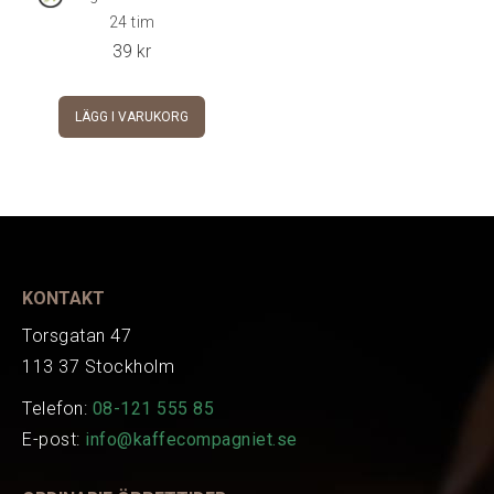
24 tim
39
kr
LÄGG I VARUKORG
KONTAKT
Torsgatan 47
113 37 Stockholm
Telefon:
08-121 555 85
E-post:
info@kaffecompagniet.se