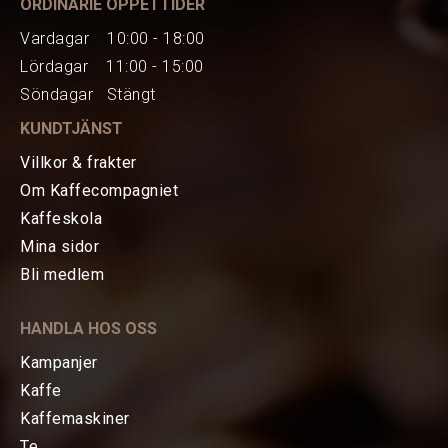
ORDINARIE ÖPPETTIDER
Vardagar 10:00 - 18:00
Lördagar 11:00 - 15:00
Söndagar Stängt
KUNDTJÄNST
Villkor & frakter
Om Kaffecompagniet
Kaffeskola
Mina sidor
HEM
Bli medlem
KAFFE
HANDLA HOS OSS
TE
Kampanjer
Kaffe
KAFFEMASKINER
Kaffemaskiner
Te