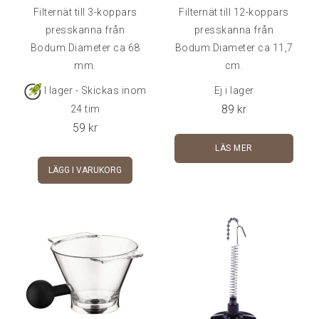
Filternät till 3-koppars
Filternät till 12-koppars
presskanna från
presskanna från
Bodum.Diameter ca 68
Bodum.Diameter ca 11,7
mm.
cm.
I lager - Skickas inom
Ej i lager
89
kr
24 tim
59
kr
LÄS MER
LÄGG I VARUKORG