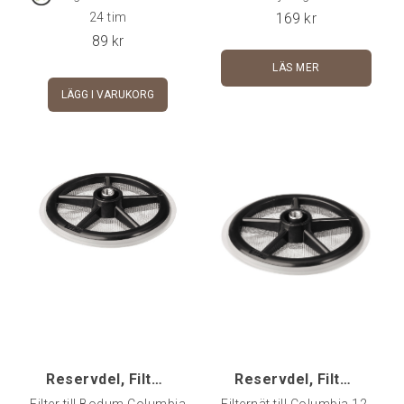
kanten)
169
kr
24 tim
89
kr
LÄS MER
LÄGG I VARUKORG
Reservdel, Filter till Columbia 3-kopp
Reservdel, Filter till Columbia 12-kopp
Filter till Bodum Columbia
Filternät till Columbia 12-