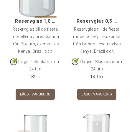
Reservglas 1,0 - 8-koppars
Reservglas 0,5 - 4-koppars
Reservglas till de flesta
Reservglas till de flesta
modeller av presskanna
modeller av presskanna
från Bodum, exempelvis
från Bodum, exempelvis
Kenya, Brazil och
Kenya, Brazil och
Chambord original.8-
Chambord original.4-
I lager - Skickas inom
I lager - Skickas inom
koppars = 1,0 l.Diameter
koppars = 0,5 l. Diameter
24 tim
24 tim
ca 10 cm och höjd ca 18
ca 10 cm och höjd ca
189
kr
149
kr
cm.
12,5 cm.
LÄGG I VARUKORG
LÄGG I VARUKORG