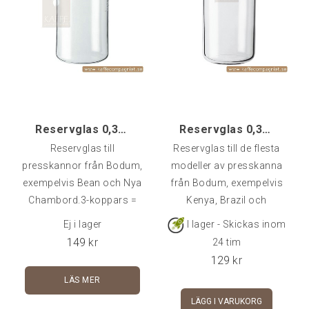
Reservglas 0,35 - utan Pip
Reservglas 0,35 - 3-koppars
Reservglas till
Reservglas till de flesta
presskannor från Bodum,
modeller av presskanna
exempelvis Bean och Nya
från Bodum, exempelvis
Chambord.3-koppars =
Kenya, Brazil och
0,35 l. Diameter ca 7 cm
Chambord original.3-
Ej i lager
I lager - Skickas inom
och höjd ca 13 cm.
koppars = 0,35 l. Diameter
149
kr
24 tim
ca 7 cm och höjd ca 13
129
kr
cm.
LÄS MER
LÄGG I VARUKORG