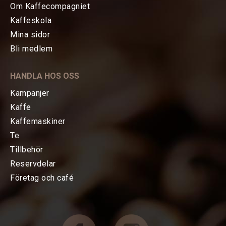
Om Kaffecompagniet
Kaffeskola
Mina sidor
HEM
Bli medlem
KAFFE
HANDLA HOS OSS
TE
Kampanjer
Kaffe
KAFFEMASKINER
Kaffemaskiner
Te
TILLBEHÖR
Tillbehör
Reservdelar
Baristatillbehör
Företag och café
Koppar, Glas & Termos
Choklad mm