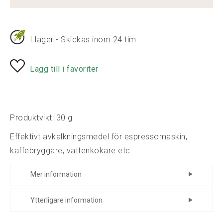
I lager - Skickas inom 24 tim
Lägg till i favoriter
Produktvikt: 30 g
Effektivt avkalkningsmedel för espressomaskin,
kaffebryggare, vattenkokare etc
Mer information
1 st påse som ger 1,5 liter
Ytterligare information
avkalkningslösning.
Tillverkare