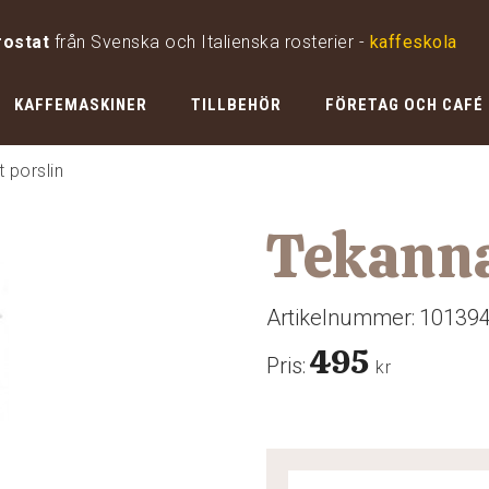
rostat
från Svenska och Italienska rosterier -
kaffeskola
KAFFEMASKINER
TILLBEHÖR
FÖRETAG OCH CAFÉ
 porslin
Tekanna
Artikelnummer:
10139
495
Pris:
kr