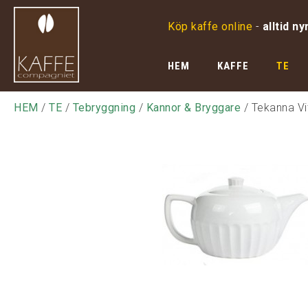
Köp kaffe online
-
alltid ny
HEM
KAFFE
TE
HEM
/
TE
/
Tebryggning
/
Kannor & Bryggare
/ Tekanna Vit