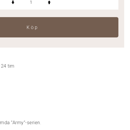
Köp
 24 tim
ömda "Army"-serien.