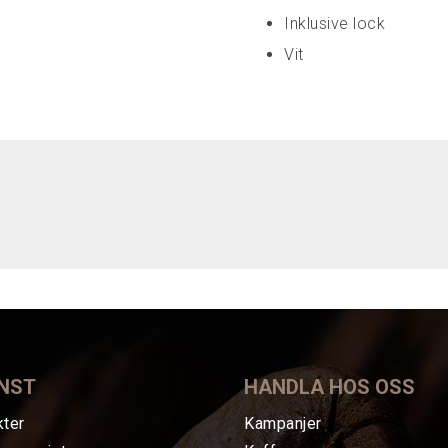
Inklusive lock
Vit
NST
HANDLA HOS OSS
kter
Kampanjer