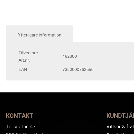
Ytterligare information
Tillverkare
462800
Art.nr.
EAN
7350000762556
KONTAKT
KUNDTJÄ
Torsgatan 47
Villkor & fra