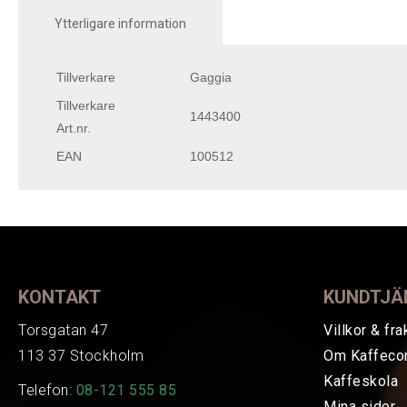
Ytterligare information
Tillverkare
Gaggia
Tillverkare
1443400
Art.nr.
EAN
100512
KONTAKT
KUNDTJÄ
Torsgatan 47
Villkor & fra
113 37 Stockholm
Om Kaffeco
Kaffeskola
Telefon:
08-121 555 85
Mina sidor