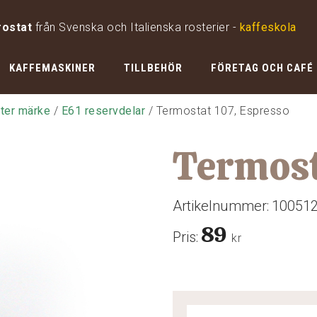
rostat
från Svenska och Italienska rosterier -
kaffeskola
KAFFEMASKINER
TILLBEHÖR
FÖRETAG OCH CAFÉ
ter märke
/
E61 reservdelar
/ Termostat 107, Espresso
Termost
Artikelnummer:
10051
89
Pris:
kr