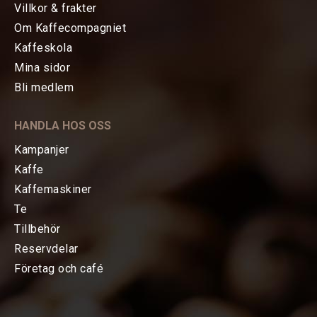
Villkor & frakter
Om Kaffecompagniet
Kaffeskola
Mina sidor
HEM
Bli medlem
KAFFE
HANDLA HOS OSS
TE
Kampanjer
Kaffe
KAFFEMASKINER
Kaffemaskiner
Te
TILLBEHÖR
Tillbehör
Reservdelar
Baristatillbehör
Företag och café
Koppar, Glas & Termos