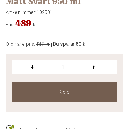
Matt Svart 950 ml
Artikelnummer:
102581
489
Pris:
kr
Du sparar
80 kr
Ordinarie pris:
569 kr
|
Köp