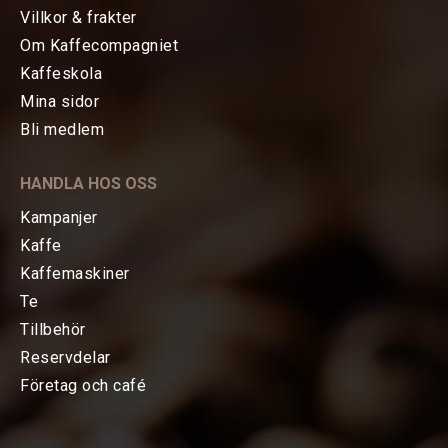
Villkor & frakter
Om Kaffecompagniet
Kaffeskola
Mina sidor
HEM
Bli medlem
KAFFE
HANDLA HOS OSS
TE
Kampanjer
Kaffe
KAFFEMASKINER
Kaffemaskiner
Te
TILLBEHÖR
Tillbehör
Reservdelar
Baristatillbehör
Företag och café
Koppar, Glas & Termos