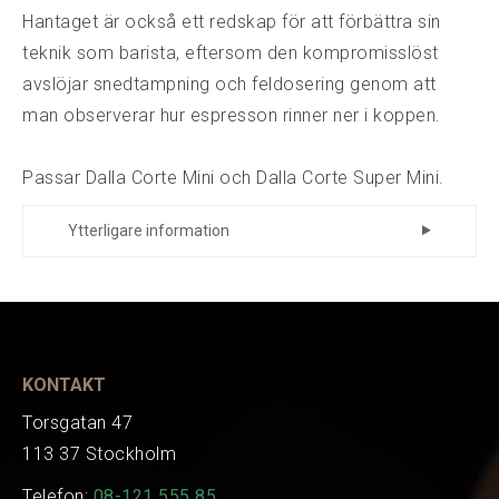
Hantaget är också ett redskap för att förbättra sin
teknik som barista, eftersom den kompromisslöst
avslöjar snedtampning och feldosering genom att
man observerar hur espresson rinner ner i koppen.
Passar Dalla Corte Mini och Dalla Corte Super Mini.
Ytterligare information
Tillverkare
Dalla Corte
Tillverkare
zbsDC
Art.nr.
EAN
100856
KONTAKT
Torsgatan 47
113 37 Stockholm
Telefon:
08-121 555 85