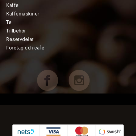
Kaffe
KAFFEMASKINER
Kaffemaskiner
Te
TILLBEHÖR
Tillbehör
Reservdelar
Baristatillbehör
Företag och café
Koppar, Glas & Termos
Choklad mm
Böcker & Kort
FÖRETAG OCH CAFÉ
RESERVDELAR