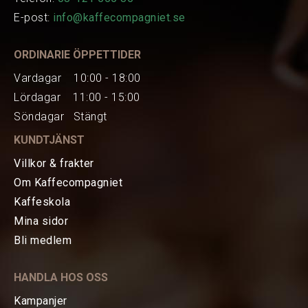
E-post:
info@kaffecompagniet.se
ORDINARIE ÖPPETTIDER
Vardagar 10:00 - 18:00
Lördagar 11:00 - 15:00
Söndagar Stängt
KUNDTJÄNST
Villkor & frakter
Om Kaffecompagniet
Kaffeskola
Mina sidor
HEM
Bli medlem
KAFFE
HANDLA HOS OSS
TE
Kampanjer