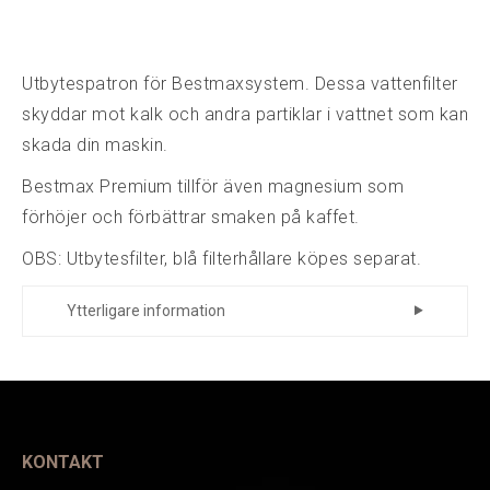
Utbytespatron för Bestmaxsystem. Dessa vattenfilter
skyddar mot kalk och andra partiklar i vattnet som kan
skada din maskin.
Bestmax Premium tillför även magnesium som
förhöjer och förbättrar smaken på kaffet.
OBS: Utbytesfilter, blå filterhållare köpes separat.
Ytterligare information
Tillverkare
428121230
Art.nr.
KONTAKT