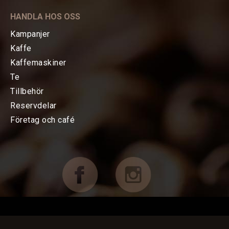
KAFFE
HANDLA HOS OSS
TE
Kampanjer
Kaffe
KAFFEMASKINER
Kaffemaskiner
Te
TILLBEHÖR
Tillbehör
Reservdelar
Baristatillbehör
Företag och café
Koppar, Glas & Termos
Choklad mm
Böcker & Kort
FÖRETAG OCH CAFÉ