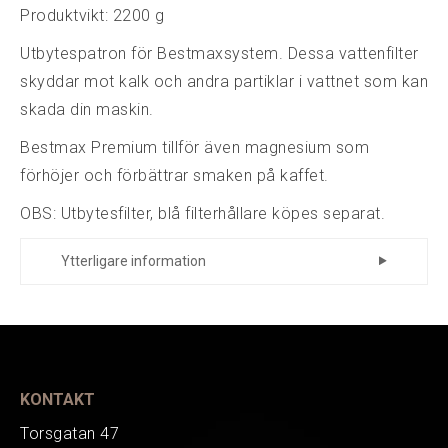
Produktvikt: 2200 g
Utbytespatron för Bestmaxsystem. Dessa vattenfilter
skyddar mot kalk och andra partiklar i vattnet som kan
skada din maskin.
Bestmax Premium tillför även magnesium som
förhöjer och förbättrar smaken på kaffet.
OBS: Utbytesfilter, blå filterhållare köpes separat.
Ytterligare information
Tillverkare
428121240
Art.nr.
KONTAKT
Torsgatan 47