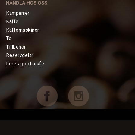
HANDLA HOS OSS
TE
Kampanjer
Kaffe
KAFFEMASKINER
Kaffemaskiner
Te
TILLBEHÖR
Tillbehör
Reservdelar
Baristatillbehör
Företag och café
Koppar, Glas & Termos
Choklad mm
Böcker & Kort
FÖRETAG OCH CAFÉ