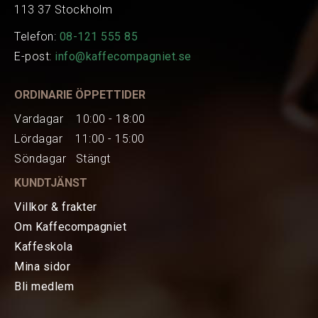
113 37 Stockholm
Telefon:
08-121 555 85
E-post:
info@kaffecompagniet.se
ORDINARIE ÖPPETTIDER
Vardagar 10:00 - 18:00
Lördagar 11:00 - 15:00
Söndagar Stängt
KUNDTJÄNST
Villkor & frakter
Om Kaffecompagniet
Kaffeskola
Mina sidor
HEM
Bli medlem
KAFFE