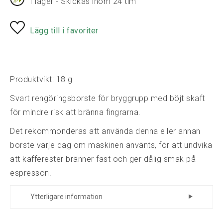
I lager - Skickas inom 24 tim
Lägg till i favoriter
Produktvikt: 18 g
Svart rengöringsborste för bryggrupp med böjt skaft
för mindre risk att bränna fingrarna.
Det rekommonderas att använda denna eller annan
borste varje dag om maskinen använts, för att undvika
att kafferester bränner fast och ger dålig smak på
espresson.
Ytterligare information
Tillverkare
Compact Designs