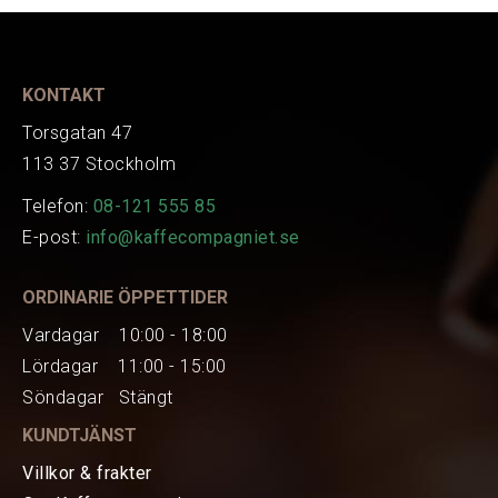
Tillverkare
620882/N
Art.nr.
EAN
9328603000472
KONTAKT
Torsgatan 47
113 37 Stockholm
Telefon:
08-121 555 85
E-post:
info@kaffecompagniet.se
ORDINARIE ÖPPETTIDER
Vardagar 10:00 - 18:00
Lördagar 11:00 - 15:00
Söndagar Stängt
KUNDTJÄNST
Villkor & frakter