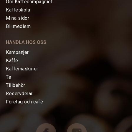
Om Kaffecompagniet
Kaffeskola
Mina sidor
HEM
Bli medlem
KAFFE
HANDLA HOS OSS
TE
Kampanjer
Kaffe
KAFFEMASKINER
Kaffemaskiner
Te
TILLBEHÖR
Tillbehör
Reservdelar
Baristatillbehör
Företag och café
Koppar, Glas & Termos
Choklad mm