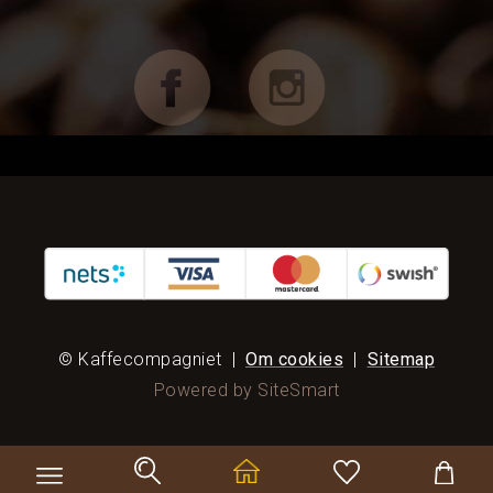
Koppar, Glas & Termos
Choklad mm
Böcker & Kort
FÖRETAG OCH CAFÉ
RESERVDELAR
KAMPANJER
KUNDTJÄNST
© Kaffecompagniet
|
Om cookies
|
Sitemap
Powered by SiteSmart