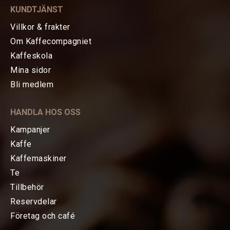
KUNDTJÄNST
Villkor & frakter
Om Kaffecompagniet
Kaffeskola
Mina sidor
HEM
Bli medlem
KAFFE
HANDLA HOS OSS
TE
Kampanjer
Kaffe
KAFFEMASKINER
Kaffemaskiner
Te
TILLBEHÖR
Tillbehör
Reservdelar
Baristatillbehör
Företag och café