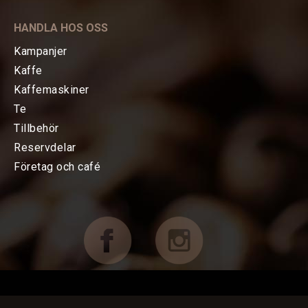
KAFFE
HANDLA HOS OSS
TE
Kampanjer
Kaffe
KAFFEMASKINER
Kaffemaskiner
Te
TILLBEHÖR
Tillbehör
Reservdelar
Baristatillbehör
Företag och café
Koppar, Glas & Termos
Choklad mm
Böcker & Kort
FÖRETAG OCH CAFÉ