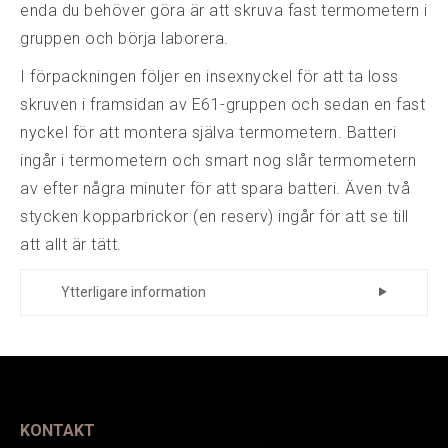
enda du behöver göra är att skruva fast termometern i
gruppen och börja laborera.
I förpackningen följer en insexnyckel för att ta loss
skruven i framsidan av E61-gruppen och sedan en fast
nyckel för att montera själva termometern. Batteri
ingår i termometern och smart nog slår termometern
av efter några minuter för att spara batteri. Även två
stycken kopparbrickor (en reserv) ingår för att se till
att allt är tätt.
Ytterligare information
Tillverkare
CS-001
Art.nr.
EAN
103026
KONTAKT