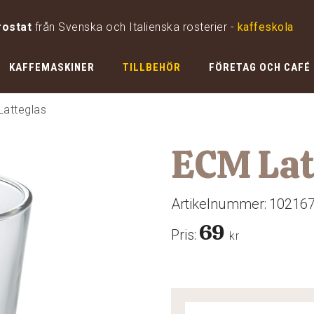
rostat
från Svenska och Italienska rosterier -
kaffeskola
KAFFEMASKINER
TILLBEHÖR
FÖRETAG OCH CAFÉ
Latteglas
ECM Lat
Artikelnummer:
10216
69
Pris:
kr