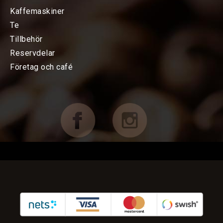
KAFFEMASKINER
Kaffemaskiner
Te
Bryggning av kaffe
Tillbehör
Reservdelar
Espressomaskiner
Företag och café
Kvarnar
TILLBEHÖR
FÖRETAG OCH CAFÉ
RESERVDELAR
KAMPANJER
KUNDTJÄNST