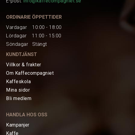
E-post:
info@kaffecompagniet.se
Gaffel/portafilterhållare
Bönbehållare för ca 150 g bönor
ORDINARIE ÖPPETTIDER
Vardagar 10:00 - 18:00
Lördagar 11:00 - 15:00
Manuale är utrustad med 50 mm platta
Söndagar Stängt
malskivor i härdat stål, och en kraftig motor
KUNDTJÄNST
på 310 Watt som driver malverket i 1350
Villkor & frakter
rpm.
Om Kaffecompagniet
Höjd: 350 mm
Kaffeskola
Bredd: 120 mm
Mina sidor
HEM
Djup: 180 mm Vikt: 5,6 kg
Bli medlem
KAFFE
HANDLA HOS OSS
TE
Kampanjer
Kaffe