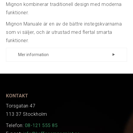
Mignon kombinerar traditionell design med moderna
funktioner.
Mignon Manuale är en av de bättre instegskvarnarna
som vi säljer, och är utrustad med flertal smarta
funktioner.
Mer information
Eurekas ACE-system som effektivt
motverkar klumpar
Eurekas patenterade steglösa justering av
KONTAKT
malgrad. Pefekt vid malning till exempelvis
espresso
Torsgatan 47
Snabbrengöring. Det är extremt enkelt att
113 37 Stockholm
montera bort malskivor och att på så vis
Telefon:
08-121 555 85
göra en grundlig rengöring