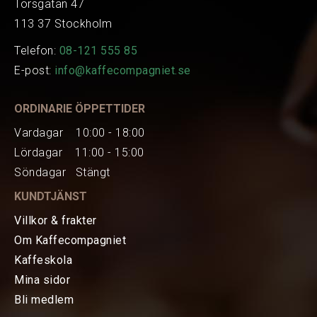
Torsgatan 47
113 37 Stockholm
Telefon:
08-121 555 85
E-post:
info@kaffecompagniet.se
ORDINARIE ÖPPETTIDER
Vardagar 10:00 - 18:00
Lördagar 11:00 - 15:00
Söndagar Stängt
KUNDTJÄNST
Villkor & frakter
Om Kaffecompagniet
Kaffeskola
Mina sidor
HEM
Bli medlem