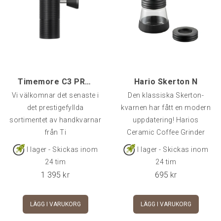
Timemore C3 PRO S2C Black Foldable
Hario Skerton N
Vi välkomnar det senaste i
Den klassiska Skerton-
det prestigefyllda
kvarnen har fått en modern
sortimentet av handkvarnar
uppdatering! Harios
från Ti
Ceramic Coffee Grinder
I lager - Skickas inom
I lager - Skickas inom
24 tim
24 tim
1 395
kr
695
kr
LÄGG I VARUKORG
LÄGG I VARUKORG