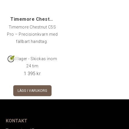
Timemore Chestnut C5S Pro, Black Foldable
Timemore Chestnut C5S
Pro – Precisionkvarn med
fällbart handtag.
I lager - Skickas inom
24 tim
1 395
kr
LÄGG I VARUKORG
KONTAKT