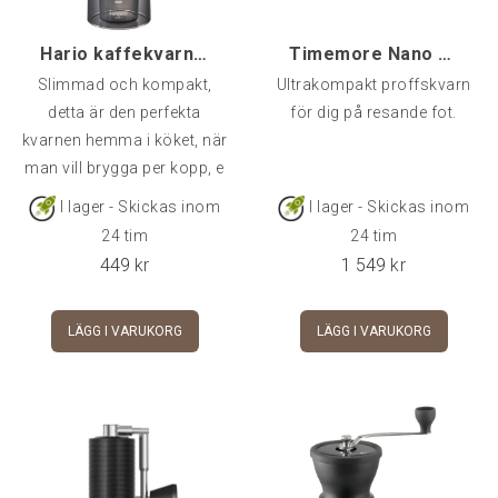
Hario kaffekvarn Mini Slim Plus
Timemore Nano Grinder, Svart
Slimmad och kompakt,
Ultrakompakt proffskvarn
detta är den perfekta
för dig på resande fot.
kvarnen hemma i köket, när
man vill brygga per kopp, e
I lager - Skickas inom
I lager - Skickas inom
24 tim
24 tim
449
kr
1 549
kr
LÄGG I VARUKORG
LÄGG I VARUKORG