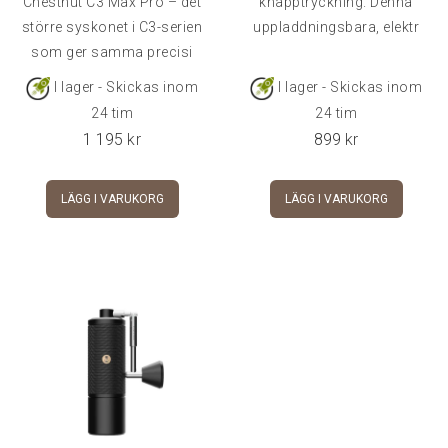
Chestnut C3 Max Pro – det
knapptryckning. Denna
större syskonet i C3-serien
uppladdningsbara, elektr
som ger samma precisi
I lager - Skickas inom
I lager - Skickas inom
24 tim
24 tim
1 195
kr
899
kr
LÄGG I VARUKORG
LÄGG I VARUKORG