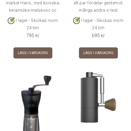
märket Hario, med koniska,
ett par fördelar gentemot
keramiska malskivor oc
många andra vi test
I lager - Skickas inom
I lager - Skickas inom
24 tim
24 tim
795
kr
695
kr
LÄGG I VARUKORG
LÄGG I VARUKORG