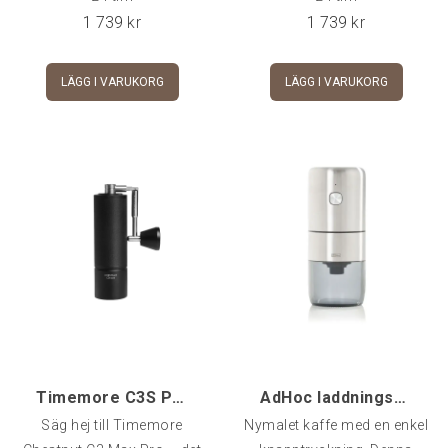
1 739
kr
1 739
kr
LÄGG I VARUKORG
LÄGG I VARUKORG
Timemore C3S PRO MAX, Black Foldable
AdHoc laddningsbar kaffekvarn portabel
Säg hej till Timemore
Nymalet kaffe med en enkel