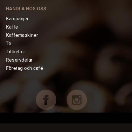
KAFFE
HANDLA HOS OSS
TE
Kampanjer
Kaffe
KAFFEMASKINER
Kaffemaskiner
Te
Bryggning av kaffe
Tillbehör
Reservdelar
Espressomaskiner
Företag och café
Kvarnar
TILLBEHÖR
FÖRETAG OCH CAFÉ
RESERVDELAR