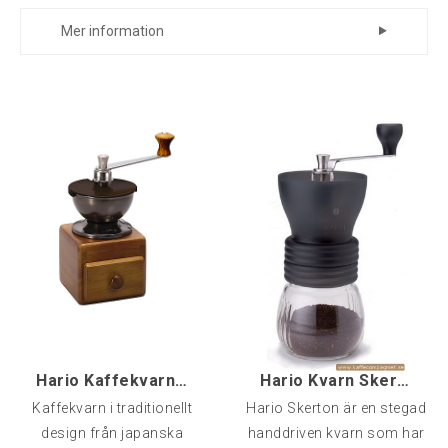
Mer information
Kapacitet: Ca 20g (två koppar)
Passar bra till pour over och presskanna
Aluminiumchassi
Hario Kaffekvarn MM2
Hario Kvarn Skerton+
Kaffekvarn i traditionellt
Hario Skerton är en stegad
design från japanska
handdriven kvarn som har