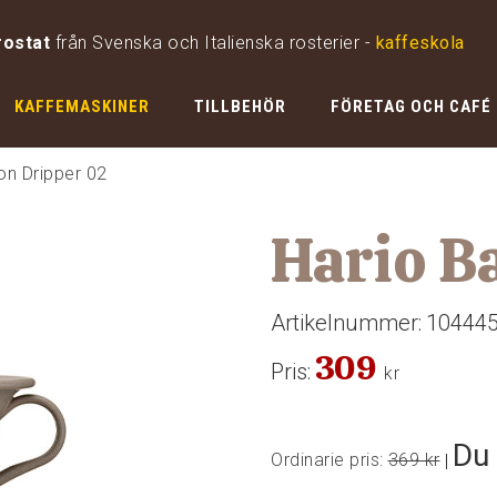
rostat
från Svenska och Italienska rosterier -
kaffeskola
KAFFEMASKINER
TILLBEHÖR
FÖRETAG OCH CAFÉ
on Dripper 02
Hario B
Artikelnummer:
10444
309
Pris:
kr
Du 
Ordinarie pris:
369 kr
|