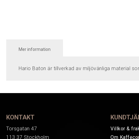
Mer information
Hario Baton är tillverkad av miljövänliga material s
KONTAKT
KUNDTJÄ
Torsgatan 47
Villkor & fra
113 37 Stockholm
Om Kaffeco