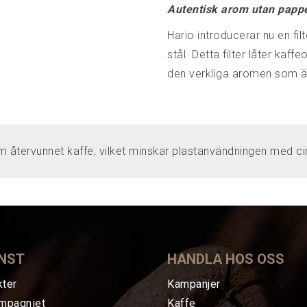
Autentisk arom utan papper
Hario introducerar nu en filt
stål. Detta filter låter kaf
den verkliga aromen som är 
om återvunnet kaffe, vilket minskar plastanvändningen med ci
NST
HANDLA HOS OSS
kter
Kampanjer
mpagniet
Kaffe