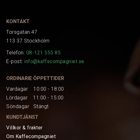
Tillverkare
370300
Art.nr.
EAN
8006363011624
KONTAKT
Torsgatan 47
113 37 Stockholm
Telefon:
08-121 555 85
E-post:
info@kaffecompagniet.se
ORDINARIE ÖPPETTIDER
Vardagar 10:00 - 18:00
Lördagar 11:00 - 15:00
Söndagar Stängt
KUNDTJÄNST
Villkor & frakter
Om Kaffecompagniet