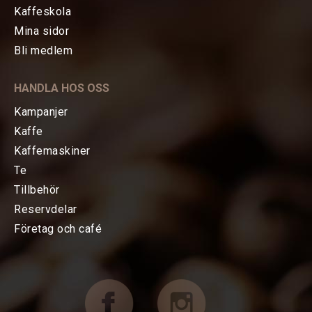
Kaffeskola
Mina sidor
HEM
Bli medlem
KAFFE
HANDLA HOS OSS
TE
Kampanjer
Kaffe
KAFFEMASKINER
Kaffemaskiner
Te
Bryggning av kaffe
Tillbehör
Reservdelar
Espressomaskiner
Företag och café
Kvarnar
TILLBEHÖR