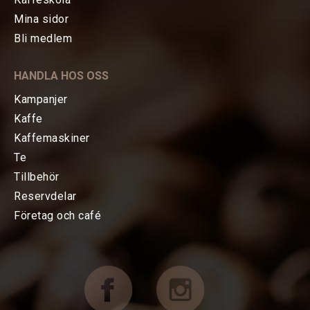
Mina sidor
HEM
Bli medlem
KAFFE
HANDLA HOS OSS
TE
Kampanjer
Kaffe
KAFFEMASKINER
Kaffemaskiner
Te
Bryggning av kaffe
Tillbehör
Reservdelar
Espressomaskiner
Företag och café
Kvarnar
TILLBEHÖR