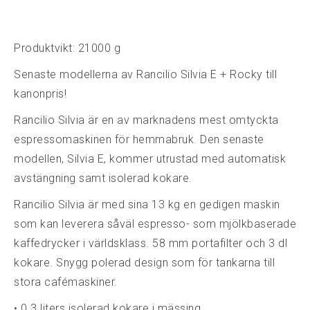
Produktvikt: 21000 g
Senaste modellerna av Rancilio Silvia E + Rocky till
kanonpris!
Rancilio Silvia är en av marknadens mest omtyckta
espressomaskinen för hemmabruk. Den senaste
modellen, Silvia E, kommer utrustad med automatisk
avstängning samt isolerad kokare.
Rancilio Silvia är med sina 13 kg en gedigen maskin
som kan leverera såväl espresso- som mjölkbaserade
kaffedrycker i världsklass. 58 mm portafilter och 3 dl
kokare. Snygg polerad design som för tankarna till
stora cafémaskiner.
• 0.3 liters isolerad kokare i mässing