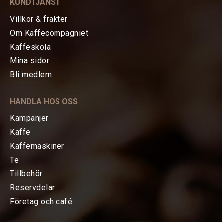
KUNDTJÄNST
Villkor & frakter
Om Kaffecompagniet
Kaffeskola
Mina sidor
HEM
Bli medlem
KAFFE
HANDLA HOS OSS
TE
Kampanjer
Kaffe
KAFFEMASKINER
Kaffemaskiner
Te
TILLBEHÖR
Tillbehör
Reservdelar
Baristatillbehör
Företag och café
Koppar, Glas & Termos