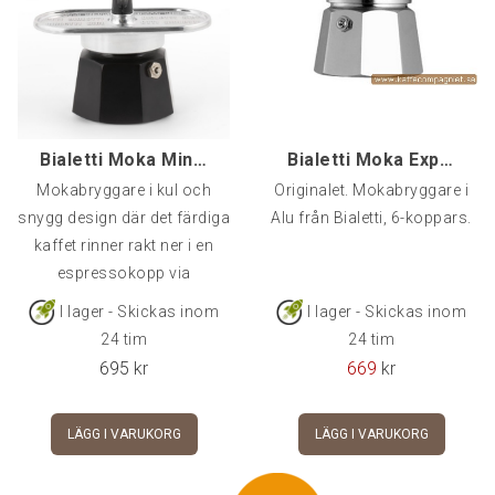
Bialetti Moka Mini Express Svart/Alu, 2-kopp
Bialetti Moka Express, 6-kopp
Mokabryggare i kul och
Originalet. Mokabryggare i
snygg design där det färdiga
Alu från Bialetti, 6-koppars.
kaffet rinner rakt ner i en
espressokopp via
I lager - Skickas inom
I lager - Skickas inom
24 tim
24 tim
695
kr
669
kr
LÄGG I VARUKORG
LÄGG I VARUKORG