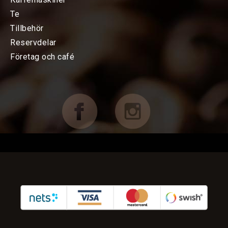
Te
Bryggning av kaffe
Tillbehör
Reservdelar
Espressomaskiner
Företag och café
Kvarnar
TILLBEHÖR
FÖRETAG OCH CAFÉ
RESERVDELAR
KAMPANJER
KUNDTJÄNST