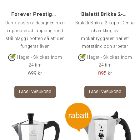
Forever Prestige 9-kopp Mokabryggare Induktion
Bialetti Brikka 2-kopp
Den klassiska designen men
Bialetti Brikka 2-kopp. Denna
i uppdaterad tappning med
utveckling av
stålinlägg i botten så att den
mokabryggaren har ett
fungerar även
motstånd och arbetar
därför med
I lager - Skickas inom
I lager - Skickas inom
24 tim
24 tim
699
kr
895
kr
LÄGG I VARUKORG
LÄGG I VARUKORG