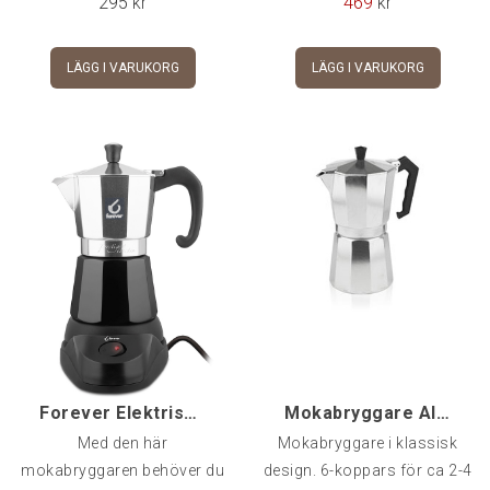
295
kr
469
kr
LÄGG I VARUKORG
LÄGG I VARUKORG
Forever Elektrisk Mokabryggare 3/6-kopp
Mokabryggare Alu, 6-kopp
Med den här
Mokabryggare i klassisk
mokabryggaren behöver du
design. 6-koppars för ca 2-4