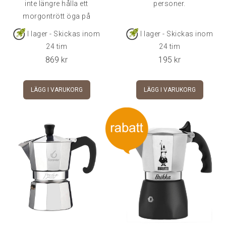
inte längre hålla ett
personer.
morgontrött öga på
spisen!Brygg
I lager - Skickas inom
I lager - Skickas inom
24 tim
24 tim
869
kr
195
kr
LÄGG I VARUKORG
LÄGG I VARUKORG