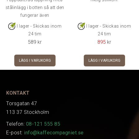
stålinlägg i botten så att den
fungerar även
I lager - Skickas inom
I lager - Skickas inom
24 tim
24 tim
589
kr
895
kr
LÄGG I VARUKORG
LÄGG I VARUKORG
KONTAKT
Torsgatan 47
113 37 Stockholm
Telefon:
08-121 555 85
E-post:
info@kaffecompagniet.se