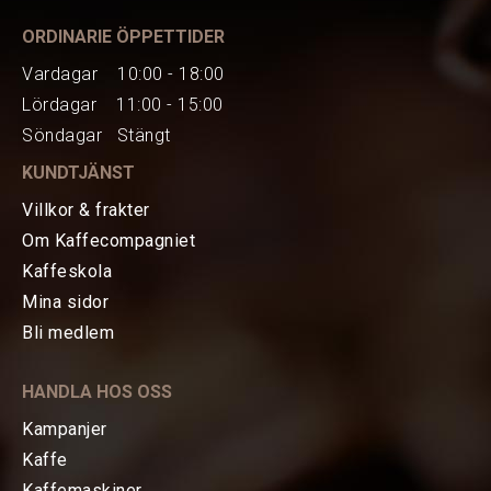
ORDINARIE ÖPPETTIDER
Vardagar 10:00 - 18:00
Lördagar 11:00 - 15:00
Söndagar Stängt
KUNDTJÄNST
Villkor & frakter
Om Kaffecompagniet
Kaffeskola
Mina sidor
HEM
Bli medlem
KAFFE
HANDLA HOS OSS
TE
Kampanjer
Kaffe
KAFFEMASKINER
Kaffemaskiner