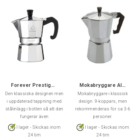
Forever Prestige 3-kopp Mokabryggare Induktion
Mokabryggare Alu, 9-kopp
Den klassiska designen men
Mokabryggare i klassisk
i uppdaterad tappning med
design. 9-koppars, men
stålinlägg i botten så att den
rekommenderas för ca 3-6
fungerar även
personer.
I lager - Skickas inom
I lager - Skickas inom
24 tim
24 tim