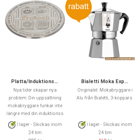
Platta/Induktionsadapter 12 cm, För äldre mokabryg
Bialetti Moka Express, 3-kopp
Nya tider skapar nya
Originalet. Mokabryggare i
problem: Din uppsättning
Alu från Bialetti, 3-koppars.
mokabryggare funkar inte
längre med din induktionss
I lager - Skickas inom
I lager - Skickas inom
24 tim
24 tim