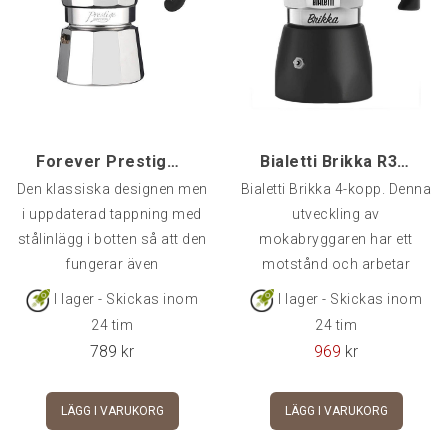
Forever Prestige 12-kopp Mokabryggare Induktion
Bialetti Brikka R3, 4-kopp
Den klassiska designen men
Bialetti Brikka 4-kopp. Denna
i uppdaterad tappning med
utveckling av
stålinlägg i botten så att den
mokabryggaren har ett
fungerar även
motstånd och arbetar
därför med
I lager - Skickas inom
I lager - Skickas inom
24 tim
24 tim
789
kr
969
kr
LÄGG I VARUKORG
LÄGG I VARUKORG