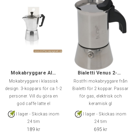
EAN
8008073015275
Mokabryggare Alu, 3-kopp
Bialetti Venus 2-koppars
Mokabryggare i klassisk
Rostfri mokabryggare från
design. 3-koppars för ca 1-2
Bialetti för 2 koppar. Passar
personer. Vill du göra en
för gas, elektrisk och
god caffe latte el
keramisk gl
I lager - Skickas inom
I lager - Skickas inom
24 tim
24 tim
189
kr
695
kr