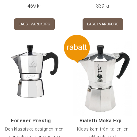
469
kr
339
kr
LÄGG I VARUKORG
LÄGG I VARUKORG
Forever Prestige 6-kopp Mokabryggare Induktion
Bialetti Moka Express, 9-kopp
Den klassiska designen men
Klassikern från Italien, en
i uppdaterad tappning med
riktig stilikon!