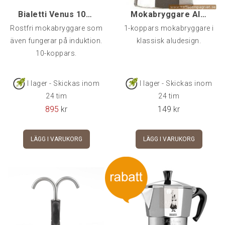
Bialetti Venus 10-koppars
Mokabryggare Alu, 1-kopp
Rostfri mokabryggare som
1-koppars mokabryggare i
även fungerar på induktion.
klassisk aludesign.
10-koppars.
I lager - Skickas inom
I lager - Skickas inom
24 tim
24 tim
895
kr
149
kr
LÄGG I VARUKORG
LÄGG I VARUKORG