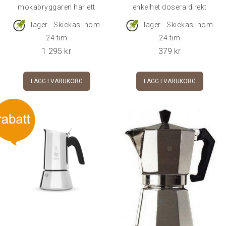
mokabryggaren har ett
enkelhet dosera direkt
motstånd oc
I lager - Skickas inom
I lager - Skickas inom
24 tim
24 tim
1 295
kr
379
kr
LÄGG I VARUKORG
LÄGG I VARUKORG