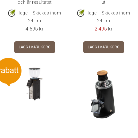
och är resultatet
ut
I lager - Skickas inom
I lager - Skickas inom
24 tim
24 tim
4 695
kr
2 495
kr
LÄGG I VARUKORG
LÄGG I VARUKORG