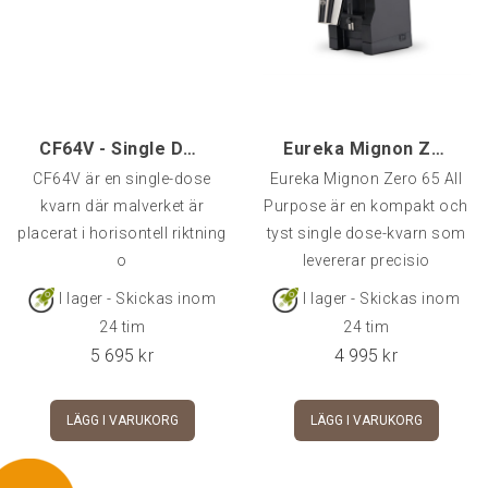
CF64V - Single Dose Kaffekvarn
Eureka Mignon Zero 65 All Purpose, Svart
CF64V är en single-dose
Eureka Mignon Zero 65 All
kvarn där malverket är
Purpose är en kompakt och
placerat i horisontell riktning
tyst single dose-kvarn som
o
levererar precisio
I lager - Skickas inom
I lager - Skickas inom
24 tim
24 tim
5 695
kr
4 995
kr
LÄGG I VARUKORG
LÄGG I VARUKORG