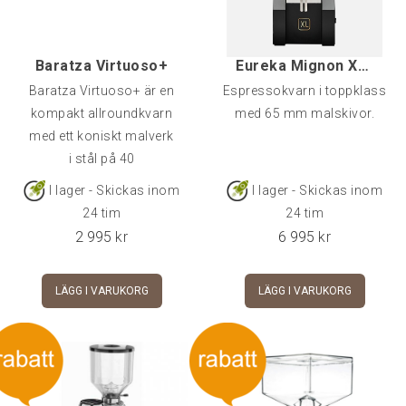
Baratza Virtuoso+
Eureka Mignon XL 65, Svart
Baratza Virtuoso+ är en
Espressokvarn i toppklass
kompakt allroundkvarn
med 65 mm malskivor.
med ett koniskt malverk
i stål på 40
I lager - Skickas inom
I lager - Skickas inom
24 tim
24 tim
2 995
kr
6 995
kr
LÄGG I VARUKORG
LÄGG I VARUKORG