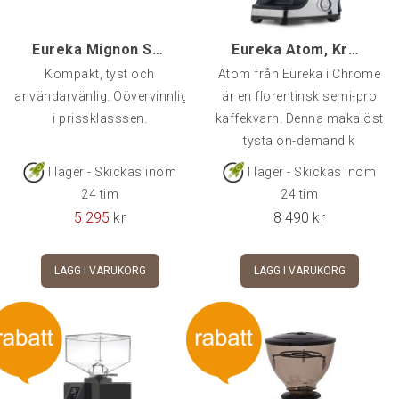
Eureka Mignon Specialita, Krom
Eureka Atom, Krom
Kompakt, tyst och
Atom från Eureka i Chrome
användarvänlig. Oövervinnlig
är en florentinsk semi-pro
i prissklasssen.
kaffekvarn. Denna makalöst
tysta on-demand k
I lager - Skickas inom
I lager - Skickas inom
24 tim
24 tim
5 295
kr
8 490
kr
LÄGG I VARUKORG
LÄGG I VARUKORG