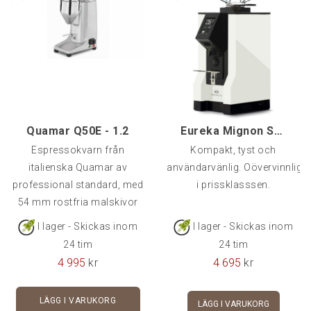
Quamar Q50E - 1.2
Eureka Mignon Specialita, Vit
Espressokvarn från
Kompakt, tyst och
italienska Quamar av
användarvänlig. Oövervinnlig
professional standard, med
i prissklasssen.
54 mm rostfria malskivor
och e
I lager - Skickas inom
I lager - Skickas inom
24 tim
24 tim
4 995
kr
4 695
kr
LÄGG I VARUKORG
LÄGG I VARUKORG