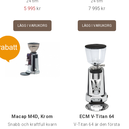
24 tim
24 tim
5 995
kr
7 995
kr
LÄGG I VARUKORG
LÄGG I VARUKORG
Macap M4D, Krom
ECM V-Titan 64
Snabb och kraftfull kvarn
V-Titan 64 är den första