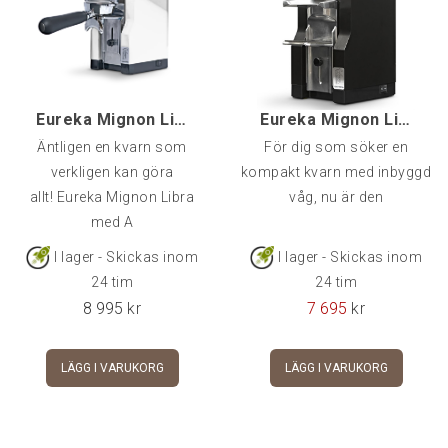
i serien, och är utrustad med nästan allting
som Eureka har att erbjuda.
Eurekas "silent system" ger en
Eureka Mignon Libra 65 AP, Vit
Eureka Mignon Libra, Svart
behagligt dov och diskret ljudbild vid
Äntligen en kvarn som
För dig som söker en
malning
verkligen kan göra
kompakt kvarn med inbyggd
Eurekas ACE-system som effektivt
allt! Eureka Mignon Libra
våg, nu är den
med A
motverkar klumpar
I lager - Skickas inom
I lager - Skickas inom
Programmerbara doser via diskret
24 tim
24 tim
framåtmonterad touch screen"Hands-
8 995
kr
7 695
kr
free" portafilterstöd
Eurekas patenterade steglösa
LÄGG I VARUKORG
LÄGG I VARUKORG
justering av malgrad
Snabbrengöring.