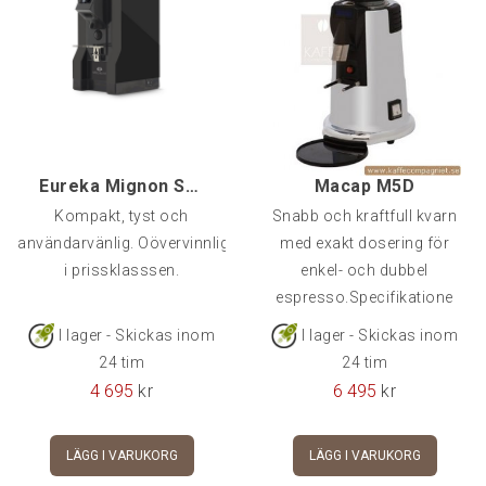
Eureka Mignon Specialita, Svart
Macap M5D
Kompakt, tyst och
Snabb och kraftfull kvarn
användarvänlig. Oövervinnlig
med exakt dosering för
i prissklasssen.
enkel- och dubbel
espresso.Specifikatione
I lager - Skickas inom
I lager - Skickas inom
24 tim
24 tim
4 695
kr
6 495
kr
LÄGG I VARUKORG
LÄGG I VARUKORG