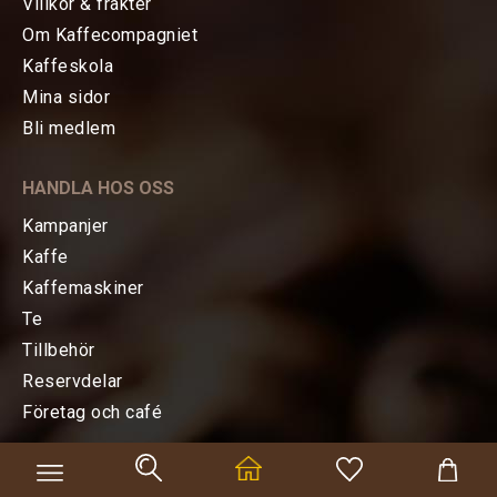
Kvarnar
Villkor & frakter
Om Kaffecompagniet
TILLBEHÖR
Kaffeskola
Mina sidor
FÖRETAG OCH CAFÉ
Bli medlem
RESERVDELAR
HANDLA HOS OSS
Kampanjer
KAMPANJER
Kaffe
Kaffemaskiner
KUNDTJÄNST
Te
Tillbehör
Reservdelar
Företag och café