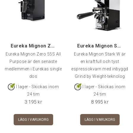
Eureka Mignon Zero 55S - All Purpose, Svart
Eureka Mignon Stark W, Krom
Eureka Mignon Zero 55S All
Eureka Mignon Stark W är
Purpose är den senaste
en kraftfull och tyst
medlemmen i Eurekas single
espressokvarn med inbyggd
dos
Grind by Weight-teknolog
I lager - Skickas inom
I lager - Skickas inom
24 tim
24 tim
3 195
kr
8 995
kr
LÄGG I VARUKORG
LÄGG I VARUKORG