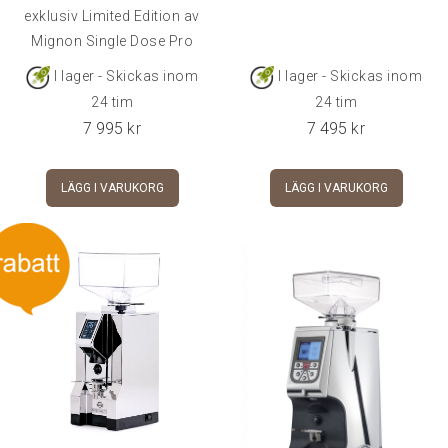
exklusiv Limited Edition av
Mignon Single Dose Pro
I lager - Skickas inom
I lager - Skickas inom
24 tim
24 tim
7 995
kr
7 495
kr
LÄGG I VARUKORG
LÄGG I VARUKORG