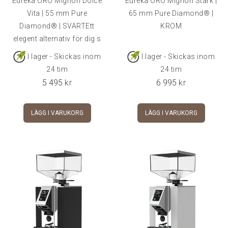
Eureka ORO Mignon Dolce
Eureka ORO Mignon Stark |
Vita | 55 mm Pure
65 mm Pure Diamond® |
Diamond® | SVARTEtt
KROM
elegent alternativ för dig s
I lager - Skickas inom
I lager - Skickas inom
24 tim
24 tim
5 495
kr
6 995
kr
LÄGG I VARUKORG
LÄGG I VARUKORG