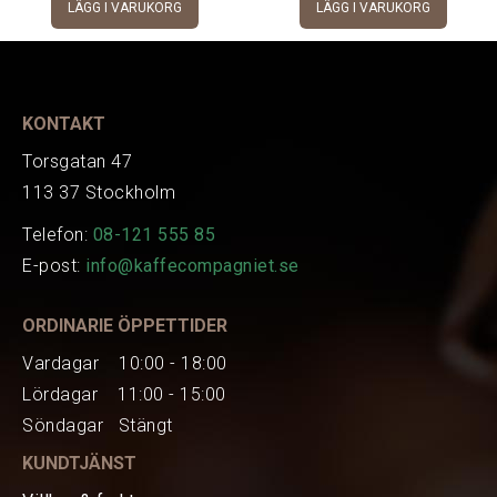
LÄGG I VARUKORG
LÄGG I VARUKORG
KONTAKT
HEM
Torsgatan 47
113 37 Stockholm
KAFFE
Telefon:
08-121 555 85
E-post:
info@kaffecompagniet.se
TE
ORDINARIE ÖPPETTIDER
KAFFEMASKINER
Vardagar 10:00 - 18:00
Bryggning av kaffe
Lördagar 11:00 - 15:00
Söndagar Stängt
Espressomaskiner
KUNDTJÄNST