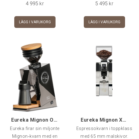
4 995
kr
5 495
kr
LÄGG I VARUKORG
LÄGG I VARUKORG
Eureka Mignon ORO - Single dose PRO 65, 1 Million
Eureka Mignon XL 65, Krom
Eureka firar sin miljonte
Espressokvarn i toppklass
Mignon‑kvarn med en
med 65 mm malskivor.