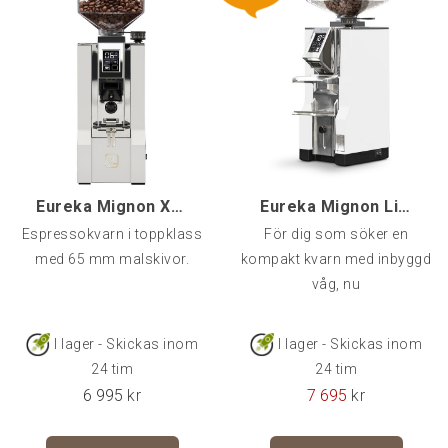
Eureka Mignon XL 65, Vit
Eureka Mignon Libra, Vit
Espressokvarn i toppklass
För dig som söker en
med 65 mm malskivor.
kompakt kvarn med inbyggd
våg, nu
I lager - Skickas inom
I lager - Skickas inom
24 tim
24 tim
6 995
kr
7 695
kr