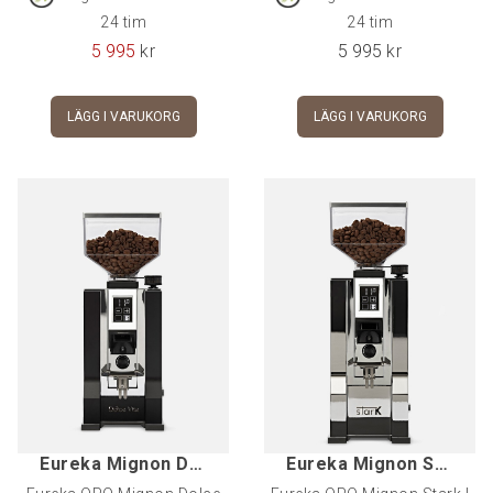
24 tim
24 tim
5 995
kr
5 995
kr
LÄGG I VARUKORG
LÄGG I VARUKORG
Eureka Mignon Dolce Vita, Svart
Eureka Mignon Stark, Krom