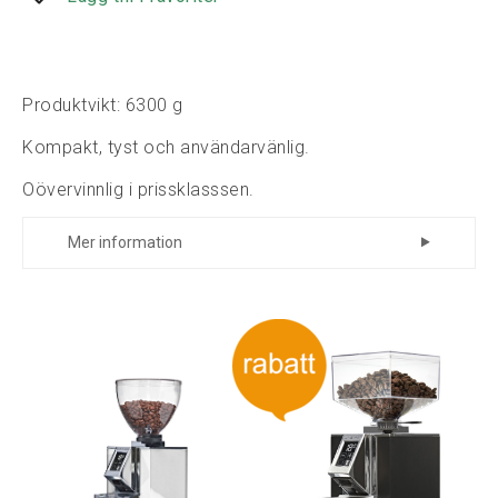
Produktvikt: 6300 g
Kompakt, tyst och användarvänlig.
Oövervinnlig i prissklasssen.
Mer information
Eureka Mignon är en serie kvarnar som
sticker ut från mängden. De är kompakta,
relativt tysta och håller framförallt en
oerhört jämn kvalitet på malningen. Mignon
kombinerar traditionell design med
moderna funktioner.
Mignon Specialita är en av toppmodellerna