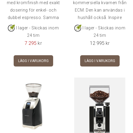
med kromfinish med exakt
kommersiella kvarnen från
dosering för enkel- och
ECM. Den kan användas i
dubbel espresso. Samma
hushåll också. Inspire
I lager - Skickas inom
I lager - Skickas inom
24 tim
24 tim
7 295
kr
12 995
kr
LÄGG I VARUKORG
LÄGG I VARUKORG