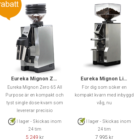
Eureka Mignon Zero 65 All Purpose, Krom
Eureka Mignon Libra, Krom
Eureka Mignon Zero 65 All
För dig som söker en
Purpose är en kompakt och
kompakt kvarn med inbyggd
tyst single dose-kvarn som
våg, nu
levererar precisio
I lager - Skickas inom
I lager - Skickas inom
24 tim
24 tim
5 249
kr
7 995
kr