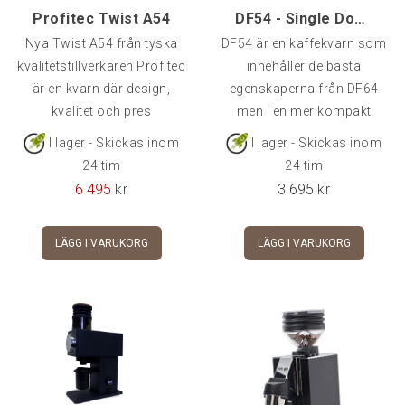
Profitec Twist A54
DF54 - Single Dose Kaffekvarn
Nya Twist A54 från tyska
DF54 är en kaffekvarn som
kvalitetstillverkaren Profitec
innehåller de bästa
är en kvarn där design,
egenskaperna från DF64
kvalitet och pres
men i en mer kompakt
design.
I lager - Skickas inom
I lager - Skickas inom
24 tim
24 tim
6 495
kr
3 695
kr
LÄGG I VARUKORG
LÄGG I VARUKORG