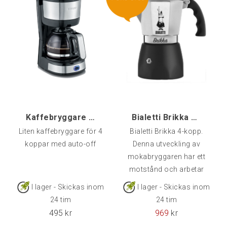
kaffe.Senaste modellen -
fri från BPA!Startsetet
innehåller allt du behöver
för att komma igång:
Aeropress, filterhållare, filter,
omrörare, kaffemått.Köp
endast til
Kaffebryggare Mini, Severin KA 4808
Bialetti Brikka R3, 4-kopp
Liten kaffebryggare för 4
Bialetti Brikka 4-kopp.
koppar med auto-off
Denna utveckling av
mokabryggaren har ett
motstånd och arbetar
därför med ett högre tryck
I lager - Skickas inom
I lager - Skickas inom
än originalet.Kaffet får
24 tim
24 tim
mer smak och börjar
495
kr
969
kr
närma sig det man får ut