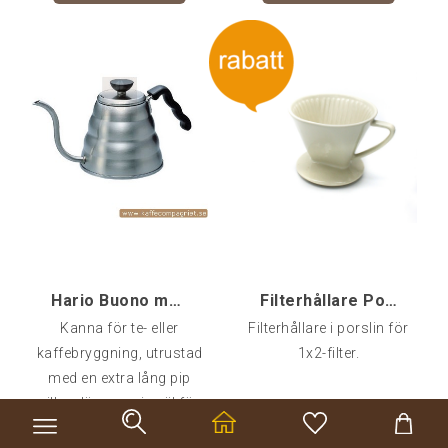
Kvarnar
betydligt längre.
TILLBEHÖR
FÖRETAG OCH CAFÉ
RESERVDELAR
KAMPANJER
KUNDTJÄNST
Hario Buono med lång pip (även induktion)
Filterhållare Porslin 1x2
Kanna för te- eller
Filterhållare i porslin för
kaffebryggning, utrustad
1x2-filter.
med en extra lång pip
vilken lämpar sig väl för
servering i små koppar
I lager - Skickas inom
I lager - Skickas inom