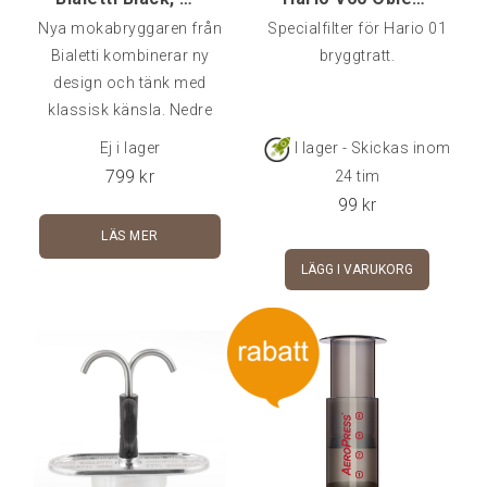
Nya mokabryggaren från
Specialfilter för Hario 01
Bialetti kombinerar ny
bryggtratt.
design och tänk med
klassisk känsla. Nedre
behållaren samt ventilen
Ej i lager
I lager - Skickas inom
är i rostfritt stål, och
799
kr
24 tim
fungerar därför på bland
99
kr
annat induktion. Den övre
LÄS MER
behållaren är av
LÄGG I VARUKORG
aluminium och behåller
det klassiska Moka
Express-känslan och
funktionen.