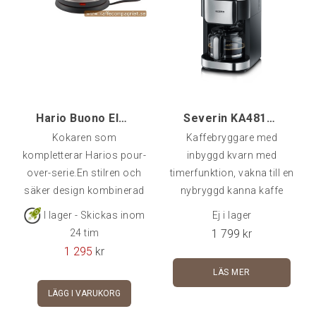
Hario Buono Electric Kettle
Severin KA4813, Bryggare med kvarn
Kokaren som
Kaffebryggare med
kompletterar Harios pour-
inbyggd kvarn med
over-serie.En stilren och
timerfunktion, vakna till en
säker design kombinerad
nybryggd kanna kaffe
med enkel funktion och
I lager - Skickas inom
Ej i lager
den kvalitet som
1 799
kr
24 tim
kännetecknar produkter
1 295
kr
från japanska
LÄS MER
Hario. Denna
LÄGG I VARUKORG
vattenkokare har bara en
switch, "På". Du behöver