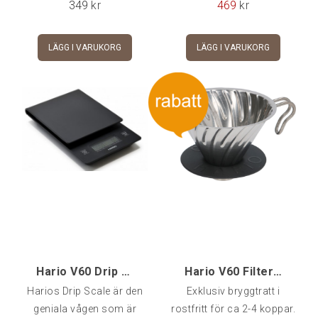
349
kr
469
kr
bryggmalet eller något
grövreHäll kokande vatten
LÄGG I VARUKORG
LÄGG I VARUKORG
genom Hario bryggtratt
och det tomma filtret -
Dosera kaffe efter smak i
det nu tvättade
pappersfiltretHäll på en
skvätt kokande vatten och
låt sjunka så att kaffet får
svälla någotHäll
kontinuerligt resterande
mängd vatten efter hand
som det
Hario V60 Drip Scale - Bryggvåg
Hario V60 Filterhållare 2-kopps, ROSTFRI
Harios Drip Scale är den
Exklusiv bryggtratt i
geniala vågen som är
rostfritt för ca 2-4 koppar.