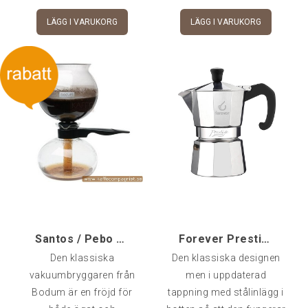
från en riktig
LÄGG I VARUKORG
LÄGG I VARUKORG
espressomaskin.Mängden
man får ut motsvarar 4
små espressokoppar eller
2 lite mer rejäla espresso.
Santos / Pebo vakuumbryggare
Forever Prestige 3-kopp Mokabryggare Induktion
Den klassiska
Den klassiska designen
vakuumbryggaren från
men i uppdaterad
Bodum är en fröjd för
tappning med stålinlägg i