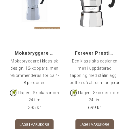
100 designade produkter.
Chemex lilla fabrik ligger i
Massachusetts USA och
de är ett företag som
fullkomligt brinner för
HEM
kaffe. Formen är av
klassiskt snitt och for
Mokabryggare Alu, 12-kopp
Forever Prestige 9-kopp Mokabryggare Induktion
KAFFE
Mokabryggare i klassisk
Den klassiska designen
design. 12-koppars, men
men i uppdaterad
TE
rekommenderas för ca 4-
tappning med stålinlägg i
8 personer.
botten så att den fungerar
KAFFEMASKINER
även på modernare
I lager - Skickas inom
I lager - Skickas inom
induktionshällar.Bryggaren
Bryggning av kaffe
24 tim
24 tim
använder en tätningsring i
395
kr
699
kr
silikon istället för det
Espressomaskiner
klassiska gummit som
LÄGG I VARUKORG
LÄGG I VARUKORG
håller sig fräsch och hel