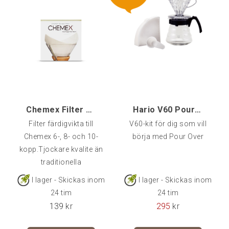
Chemex Filter 100 st, 6-10 kopp
Hario V60 Pour-Over kit
Filter färdigvikta till
V60-kit för dig som vill
Chemex 6-, 8- och 10-
börja med Pour Over
kopp.Tjockare kvalite än
traditionella
melittafilter.100-pack.
I lager - Skickas inom
I lager - Skickas inom
24 tim
24 tim
139
kr
295
kr