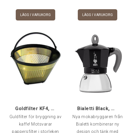
Fungerar med vanligt
kaffefilter 1x4.Lock
LÄGG I VARUKORG
LÄGG I VARUKORG
medföljer.
Goldfilter KF4, Kaffefilter 1x4
Bialetti Black, Moka Induktion, 6-kopp
Guldfilter för bryggning av
Nya mokabryggaren från
kaffe! Motsvarar
Bialetti kombinerar ny
pappersfilter i storleken
design och tänk med