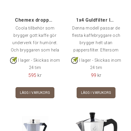
Chemex droppbrygg, 8-kopp
1x4 Guldfilter INOX
Coola tillbehör som
Denna modell passar de
brygger gott kaffe gör
flesta kaffebryggare och
underverk för humöret.
brygger helt utan
Och bryggaren som hela
pappersfilter. Eftersom
specialkaffevärlden just
oljorna i kaffet är
I lager - Skickas inom
I lager - Skickas inom
nu diskuterar
smakbärare och det inte
24 tim
24 tim
bryggprofiler över är
finns något pappersfilter
595
kr
99
kr
Chemex, en labbliknande
som suger åt sig dessa,
bryggare som brygger ett
får kaffet en mer
LÄGG I VARUKORG
LÄGG I VARUKORG
riktigt rent & gott kaffe.
angenäm smak med detta
Kannan återfinns på
filter. Blyfri.KF4 = Storlek
MoMa (Museum of
1x4 enligt Melitta-
Modern Art) i New York
standard.
och har även fått pris
som en av tidernas topp