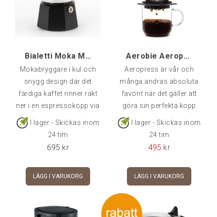
Bialetti Moka Mini Express Svart/Alu, 2-kopp
Aerobie Aeropress
Mokabryggare i kul och
Aeropress är vår och
snygg design där det
många andras absoluta
färdiga kaffet rinner rakt
favorit när det gäller att
ner i en espressokopp via
göra sin perfekta kopp
en kran. 2-kopps med 2
kaffe. Innovativ
I lager - Skickas inom
I lager - Skickas inom
kranar. Glöm ej att
konstruktion möjliggör
24 tim
24 tim
komplettera med
användande av alla typer
695
kr
495
kr
espressokoppar och
av kaffe, från espresso till
espressokaffe vid behov.
grovmalet kokkaffe. Du
LÄGG I VARUKORG
LÄGG I VARUKORG
får här kontroll över alla
parametrar och det är
därför helt upp till dig hur
du vill ha ditt