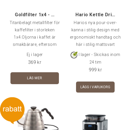
Goldfilter 1x4 - Titanbeläggning
Hario Kettle Drip Fit V60, Black
Titanbelagt metallfilter för
Harios nya pour-over-
kaffefilter i storleken
kanna i stilig design med
1x4.Oljorna i kaffet är
ergonomiskt handtag och
smakbärare, eftersom
här i stilig mattsvart
detta filter inte är tillverkat
finish.Pipen i kombination
Ej i lager
I lager - Skickas inom
av papper så kommer
med handtaget ger dig
369
kr
24 tim
detta inte att suga åt sig
god kontroll över vattnet
999
kr
dessa. Detta medför att
vilket gör kannan lämplig
LÄS MER
kaffet får en mer
för t.ex. Chemex och
LÄGG I VARUKORG
angenäm smak!
filterbryggningKannan
rymmer 800ml och
fungerar på
induktionsspis