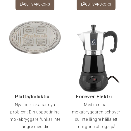
LÄGG I VARUKORG
LÄGG I VARUKORG
Platta/Induktionsadapter 12 cm, För äldre mokabryg
Forever Elektrisk Mokabryggare 3/6-kopp
Nya tider skapar nya
Med den här
problem: Din uppsättning
mokabryggaren behöver
mokabryggare funkar inte
du inte längre hålla ett
längre med din
morgontrött öga på