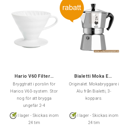
Hario V60 Filterhållare 2-kopps VIT
Bialetti Moka Express, 3-kopp
Bryggtratt i porslin för
Originalet. Mokabryggare i
Harios V60-system. Stor
Alu från Bialetti, 3-
nog för att brygga
koppars.
ungefär 2-4
koppar.Processen vid
I lager - Skickas inom
I lager - Skickas inom
bryggning är som
24 tim
24 tim
följerMal bönor till