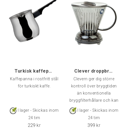
Turkisk kaffepanna 50 cl, 6-kopp
Clever droppbrygg / dripper
Kaffepanna i rostfritt stål
Clevern ger dig större
för turkiskt kaffe.
kontroll över bryggtiden
än konventionella
bryggfilterhållare och kan
därför leverera en till fyra
I lager - Skickas inom
I lager - Skickas inom
riktigt goda koppar kaffe
24 tim
24 tim
med konsekvent resultat.
229
kr
399
kr