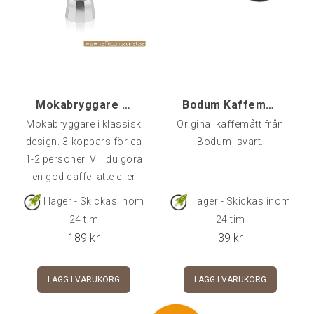
130 mm x 190 mm x 28
mm
Mokabryggare Alu, 3-kopp
Bodum Kaffemått, Original
Mokabryggare i klassisk
Original kaffemått från
design. 3-koppars för ca
Bodum, svart.
1-2 personer. Vill du göra
en god caffe latte eller
cappuccino
I lager - Skickas inom
I lager - Skickas inom
rekommenderar vi att du
24 tim
24 tim
kompletterar med en
189
kr
39
kr
mjölkskummare.
LÄGG I VARUKORG
LÄGG I VARUKORG