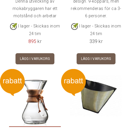
Denna utveckling av
design. 9-koppars, men
mokabryggaren har ett
rekommenderas för ca 3-
motstånd och arbetar
6 personer.
därför med ett högre tryck
I lager - Skickas inom
I lager - Skickas inom
än originalet.Kaffet får
24 tim
24 tim
mer smak och börjar
895
kr
339
kr
närma sig det man får ut
från en riktig
LÄGG I VARUKORG
LÄGG I VARUKORG
espressomaskin.