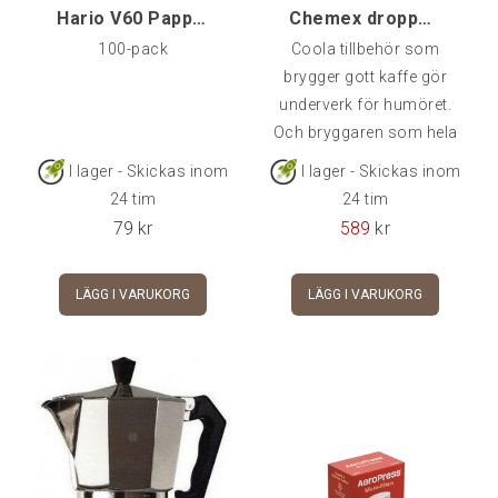
spisen
Hario V60 Pappersfilter 02, 100-pack - Made in Jap
Chemex droppbrygg, 6-kopp
100-pack
Coola tillbehör som
brygger gott kaffe gör
underverk för humöret.
Och bryggaren som hela
specialkaffevärlden just
I lager - Skickas inom
I lager - Skickas inom
nu diskuterar
24 tim
24 tim
bryggprofiler över är
79
kr
589
kr
Chemex, en labbliknande
bryggare som brygger ett
LÄGG I VARUKORG
LÄGG I VARUKORG
riktigt rent & gott kaffe.
Kannan återfinns på
MoMa (Museum of
Modern Art) i New York
och har även fått pris
som en av tidernas topp
100 designade produkter.
Chemex lilla fabrik ligger i