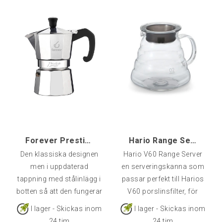
inte stänga av den (men
du kan om du vill), den
stängs automatiskt av
när vattnet når
kokpunkten.Den är
utrustad med ett
torrkokningsskydd som
gör att den stänger av sig
om det blir för lite vatten
kannan.Den är sladdlös,
och basen låter
Forever Prestige 12-kopp Mokabryggare Induktion
Hario Range Server 600 ml
Den klassiska designen
Hario V60 Range Server
men i uppdaterad
en serveringskanna som
tappning med stålinlägg i
passar perfekt till Harios
botten så att den fungerar
V60 porslinsfilter, för
även på modernare
bryggning direkt i den
I lager - Skickas inom
I lager - Skickas inom
induktionshällar. Bryggaren
vackra
24 tim
24 tim