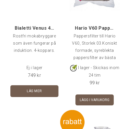
Bialetti Venus 4-koppars
Hario V60 Pappersfilter 03, 100-pack - Made in Jap
Rostfri mokabryggare
Pappersfilter till Hario
som även fungerar på
V60, Storlek 03.Koniskt
induktion. 4-koppars.
formade, syreblekta
pappersfilter av bästa
kvalitet.Brygger ca 1-6
Ej i lager
I lager - Skickas inom
koppar kaffe.
749
kr
24 tim
99
kr
LÄS MER
LÄGG I VARUKORG