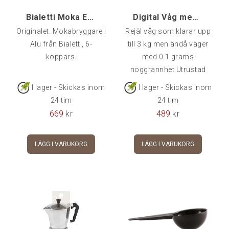
Bialetti Moka Express, 6-kopp
Digital Våg med timer 0.1 g / 3000 gr
Originalet. Mokabryggare i
Rejäl våg som klarar upp
Alu från Bialetti, 6-
till 3 kg men ändå väger
koppars.
med 0.1 grams
noggrannhet.Utrustad
med timer för exakt
I lager - Skickas inom
I lager - Skickas inom
mätning av
24 tim
24 tim
bryggtid.Siliconskydd på
669
kr
489
kr
plattan gör vågen mindre
känslig för värme och
LÄGG I VARUKORG
LÄGG I VARUKORG
stötar.Grön
bakgrundsbelyst
displayAutomatisk
avstängning efter 5
Minuter (förutom när
timern är på)Drivs med 2 x
1.5V AAA batterierMått: