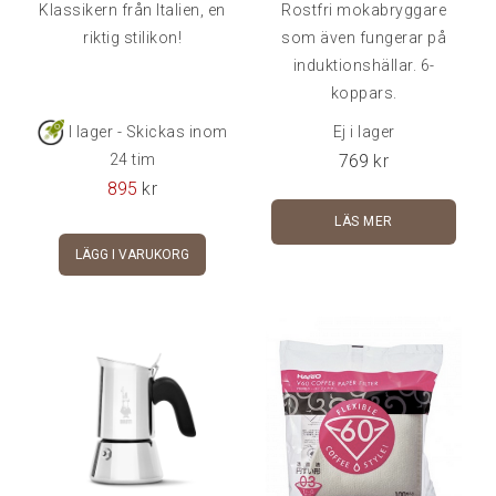
Klassikern från Italien, en
Rostfri mokabryggare
riktig stilikon!
som även fungerar på
induktionshällar. 6-
koppars.
I lager - Skickas inom
Ej i lager
769
kr
24 tim
895
kr
LÄS MER
LÄGG I VARUKORG