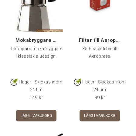
Massachusetts USA och
de är ett företag som
fullkomligt brinner för
kaffe. Formen är av
klassiskt snitt och for
Mokabryggare Alu, 1-kopp
Filter till Aeropress 350 st
1-koppars mokabryggare
350-pack filter till
i klassisk aludesign.
Aeropress
I lager - Skickas inom
I lager - Skickas inom
24 tim
24 tim
149
kr
89
kr
LÄGG I VARUKORG
LÄGG I VARUKORG