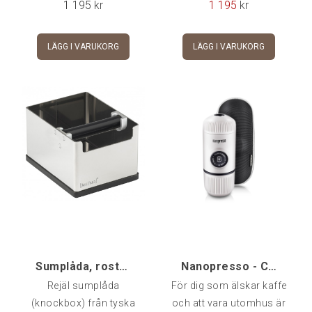
1 195
kr
1 195
kr
(LxBxH): 22cm x 13cm x
(LxBxH): 27 x 19,5 x 9 cm
8cm
LÄGG I VARUKORG
LÄGG I VARUKORG
Sumplåda, rostfri medium [kmm]
Nanopresso - Chill White, Wacaco
Rejäl sumplåda
För dig som älskar kaffe
(knockbox) från tyska
och att vara utomhus är