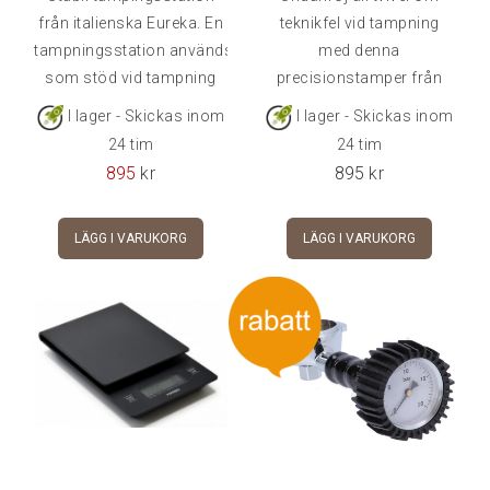
från italienska Eureka. En
teknikfel vid tampning
tampningsstation används
med denna
som stöd vid tampning
precisionstamper från
för ökad precision
Joe Frex.
I lager - Skickas inom
I lager - Skickas inom
och garanterar en perfekt
24 tim
24 tim
tampning. Denna station
895
kr
895
kr
har plats för både tamper
och
LÄGG I VARUKORG
LÄGG I VARUKORG
distributör. Premiumfinish
i snyggt valnötsträ.