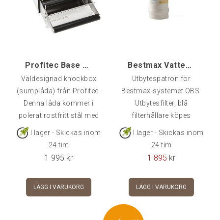
Profitec Base drawer knockbox
Bestmax Vattenfilter Medium
Väldesignad knockbox
Utbytespatron för
(sumplåda) från Profitec.
Bestmax-systemet.OBS:
Denna låda kommer i
Utbytesfilter, blå
polerat rostfritt stål med
filterhållare köpes
Profitecs logotyp diskret
separat.
I lager - Skickas inom
I lager - Skickas inom
lasergraverad på
24 tim
24 tim
framsidan, och
1 995
kr
1 895
kr
laserskuren på
baksidan.Mått: 170 x 270
LÄGG I VARUKORG
LÄGG I VARUKORG
x 85 mm ( B x D x H)