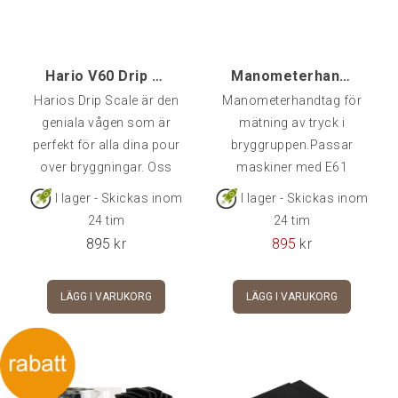
Hario V60 Drip Scale - Bryggvåg
Manometerhandtag, Faema-fattning
Harios Drip Scale är den
Manometerhandtag för
HEM
geniala vågen som är
mätning av tryck i
perfekt för alla dina pour
bryggruppen.Passar
over bryggningar. Oss
maskiner med E61
KAFFE
veterligen den första
Faema-grupp.
I lager - Skickas inom
I lager - Skickas inom
vågen med inbyggd timer!
TE
24 tim
24 tim
Ger bryggaren maximal
895
kr
895
kr
kontroll på både tid och
KAFFEMASKINER
vikt, på smidigast
LÄGG I VARUKORG
LÄGG I VARUKORG
sätt.Vågens precision
TILLBEHÖR
ändra i takt med att vikten
ökar:0-200 g – 0.1g 200-
Baristatillbehör
500 g – 0.5g 500-2000g –
1gModell: VST 2000Max