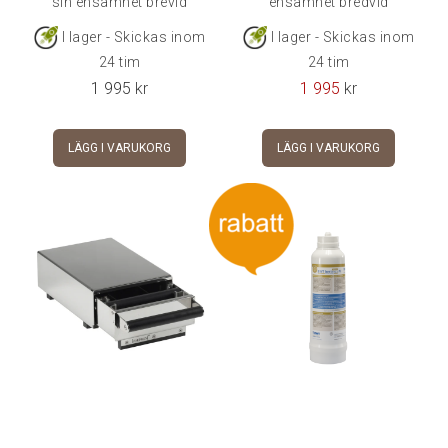
sin ensamhet brevid
ensamhet bredvid
maskinen som med en
maskinen som med en
I lager - Skickas inom
I lager - Skickas inom
kvarn ovanpå.Mått:
kvarn ovanpå.20 x 30 x 11
24 tim
24 tim
32x45x11 cm (BxDxH).
cm (B x D x H)W: 20cm x
1 995
kr
1 995
kr
D: 30cm x H: 11cm
LÄGG I VARUKORG
LÄGG I VARUKORG