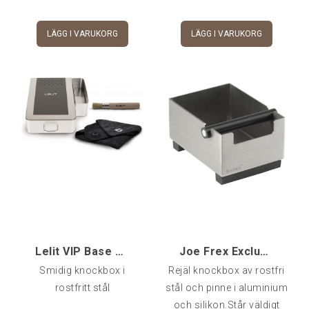
magnesium som förhöjer
och förbättrar smaken på
LÄGG I VARUKORG
LÄGG I VARUKORG
kaffet.OBS: Utbytesfilter,
blå filterhållare köpes
separat.
Lelit VIP Base Drawer inkl duk och borste
Joe Frex Exclusive Knockbox [kme]
Smidig knockbox i
Rejäl knockbox av rostfri
rostfritt stål
stål och pinne i aluminium
och silikon.Står väldigt