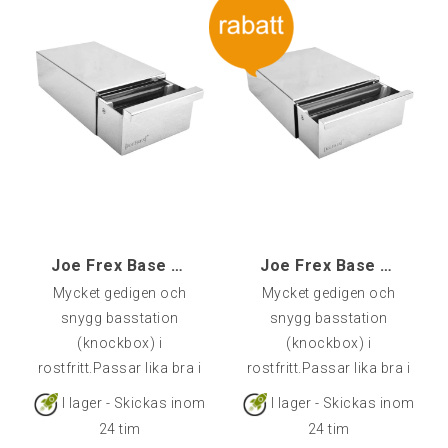
Joe Frex Base Drawer, Small [dmini]
Joe Frex Base Drawer [dsp]
Mycket gedigen och
Mycket gedigen och
snygg basstation
snygg basstation
(knockbox) i
(knockbox) i
rostfritt.Passar lika bra i
rostfritt.Passar lika bra i
sin ensamhet brevid
sin ensamhet brevid
I lager - Skickas inom
I lager - Skickas inom
maskinen som med en
maskinen som med en
24 tim
24 tim
kvarn ovanpå.Mått
kvarn ovanpå.Mått