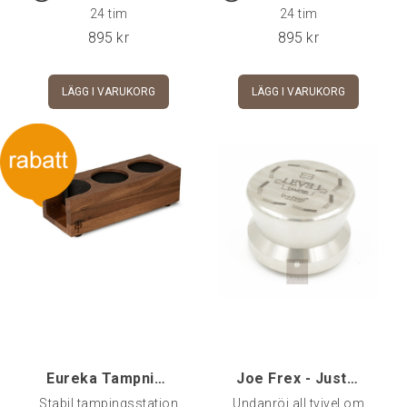
din maskin.OBS! Bestmax
24 tim
24 tim
filterhållare köpes
895
kr
895
kr
separat.
LÄGG I VARUKORG
LÄGG I VARUKORG
Eureka Tampningsstation dubbel, Valnöt
Joe Frex - Justerbar Precisionstamper, 54 mm
Stabil tampingsstation
Undanröj all tvivel om