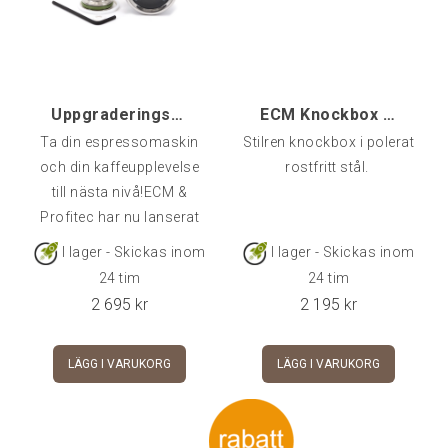
den här paddeln kan du
manuellt styra flödet ner
till portafiltret och
kaffepucken för att på
Uppgraderingskit Flödesregulator Profitec
ECM Knockbox M (drawer)
Ta din espressomaskin
Stilren knockbox i polerat
och din kaffeupplevelse
rostfritt stål.
till nästa nivå!ECM &
Profitec har nu lanserat
sin take på den fortsatt
I lager - Skickas inom
I lager - Skickas inom
heta trenden
24 tim
24 tim
tryckprofilering och med
2 695
kr
2 195
kr
detta kit kan du
uppgradera t.ex. din Pro
LÄGG I VARUKORG
LÄGG I VARUKORG
700 till en oslagbar
maskin för att extrahera
det bästa på bästa
möjliga sätt ur just ditt