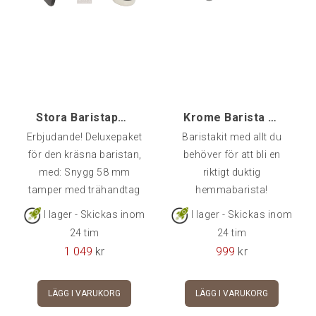
Stora Baristapaketet, Exclusive
Krome Barista Kit Premium
Erbjudande! Deluxepaket
Baristakit med allt du
för den kräsna baristan,
behöver för att bli en
med: Snygg 58 mm
riktigt duktig
tamper med trähandtag
hemmabarista!
och rostfri basRubba
I lager - Skickas inom
I lager - Skickas inom
mjölkkanna 0,35 lSvart
24 tim
24 tim
knockboxTampermatta
1 049
kr
999
kr
av bra kvalitet och
tjocklekCoffee Clean
LÄGG I VARUKORG
LÄGG I VARUKORG
rengöringsmedel med
blindfilterElegant