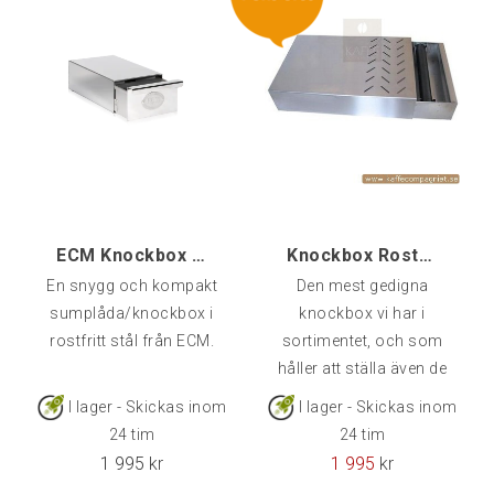
favoritkaffe.E61-gruppen
har visserligen av naturen
en inbyggd
preinfusionsfas men med
den här paddeln kan du
manuellt styra flödet ner
till portafiltret och
kaffepucken för att på så
ECM Knockbox Slim (Drawer)
Knockbox Rostfri Professional
En snygg och kompakt
Den mest gedigna
sumplåda/knockbox i
knockbox vi har i
rostfritt stål från ECM.
sortimentet, och som
håller att ställa även de
tyngsta kvarnar på.Vi
I lager - Skickas inom
I lager - Skickas inom
använder denna i vår
24 tim
24 tim
takeawayservering i
1 995
kr
1 995
kr
butiken. Mått 38x25x9.