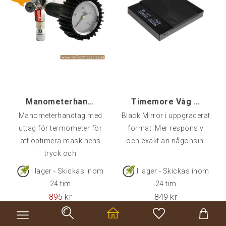
Koppar, Glas & Termos
vikt: 2000 grDrivs av 2st
AAA-batteri som ingår
Choklad mm
Böcker & Kort
FÖRETAG OCH CAFÉ
Manometerhandtag E61, med T-uttag
Timemore Våg Black Mirror 2, Svart
RESERVDELAR
Manometerhandtag med
Black Mirror i uppgraderat
uttag för termometer för
format. Mer responsiv
KAMPANJER
att optimera maskinens
och exakt än någonsin.
tryck och
KUNDTJÄNST
temperatur.Öppningsbar
I lager - Skickas inom
I lager - Skickas inom
tappventil underlättar
24 tim
24 tim
tömning och möjliggör
895
kr
849
kr
simulering av en "riktig"
extraktion vid