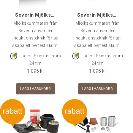
Severin Mjölkskummare 400 ml, Svart
Severin Mjölkskummare 400 ml, Beige
Mjölkskummaren från
Mjölkskummaren från
Severin använder
Severin använder
induktionsteknik för att
induktionsteknik för att
skapa ett perfekt skum.
skapa ett perfekt skum.
Den löstagbara rostfria
Den löstagbara rostfria
I lager - Skickas inom
I lager - Skickas inom
behållaren är
behållaren är
24 tim
24 tim
diskmaskinssäker, vilket
diskmaskinssäker, vilket
1 095
kr
1 095
kr
gör rengöringen enkel.
gör rengöringen enkel.
Denna modell erbjuder
Denna modell erbjuder
LÄGG I VARUKORG
LÄGG I VARUKORG
möjlighet att skumma
möjlighet att skumma
både varmt och kallt,
både varmt och kallt,
vilket passar både
vilket passar både
cappuccino och islatte.
cappuccino och islatte.