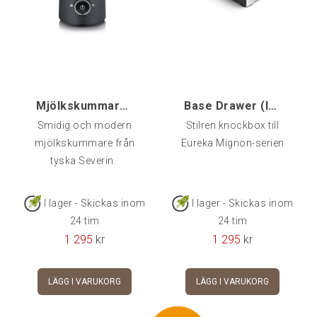
Mjölkskummare SPUMA 500, 500 ml
Base Drawer (låda), Eureka Mignon
Smidig och modern
Stilren knockbox till
mjölkskummare från
Eureka Mignon-serien
tyska Severin.
I lager - Skickas inom
I lager - Skickas inom
24 tim
24 tim
1 295
kr
1 295
kr
LÄGG I VARUKORG
LÄGG I VARUKORG