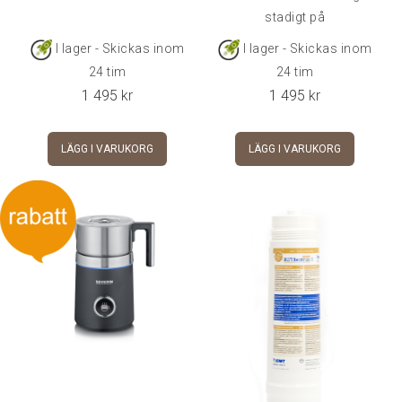
stadigt på
bänken.Kapacitet: 3.5
I lager - Skickas inom
I lager - Skickas inom
literVikt: 2.8 kgMått: 16 x
24 tim
24 tim
22 x 11 cm (bxdxh)
1 495
kr
1 495
kr
LÄGG I VARUKORG
LÄGG I VARUKORG