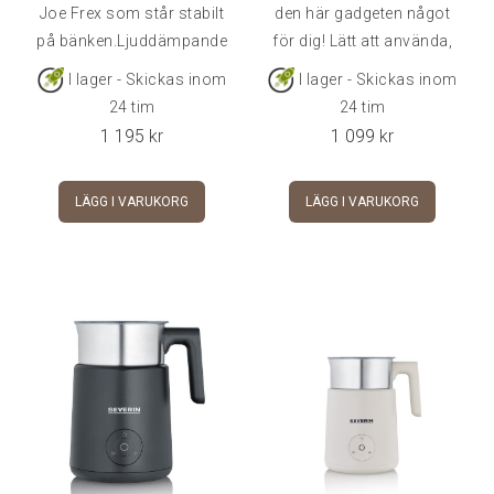
Joe Frex som står stabilt
den här gadgeten något
på bänken.Ljuddämpande
för dig! Lätt att använda,
bas i gummi och
effektiv och ger
I lager - Skickas inom
I lager - Skickas inom
metalstång täckt i silikon
fantastiska resultat.
24 tim
24 tim
för att minska både ljud
Nanopresso är det
1 195
kr
1 099
kr
och
perfekta resesällskapet!
vibration.Dimensioner: 14
LÄGG I VARUKORG
LÄGG I VARUKORG
x 18,5 x 12 cm (b x d x h)