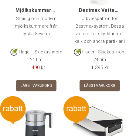
Mjölkskummare SPUMA 700+ med steglös temperatur, 7
Bestmax Vattenfilter Small, Premium
Smidig och modern
Utbytespatron för
mjölkskummare från
Bestmaxsystem. Dessa
tyska Severin
vattenfilter skyddar mot
kalk och andra partiklar i
vattnet som kan skada
I lager - Skickas inom
I lager - Skickas inom
din maskin.Bestmax
24 tim
24 tim
Premium tillför även
1 490
kr
1 395
kr
magnesium som förhöjer
och förbättrar smaken på
LÄGG I VARUKORG
LÄGG I VARUKORG
kaffet.OBS: Utbytesfilter,
blå filterhållare köpes
separat.