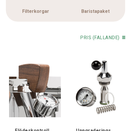
Filterkorgar
Baristapaket
PRIS (FALLANDE)
Flödeskontroll + Paddel i trä, Lelit Bianca
Uppgraderingskit Flödesregulator ECM