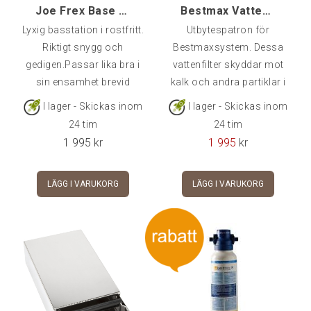
Joe Frex Base Drawer Exclusive [dxs]
Bestmax Vattenfilter Medium Premium
Lyxig basstation i rostfritt.
Utbytespatron för
Riktigt snygg och
Bestmaxsystem. Dessa
gedigen.Passar lika bra i
vattenfilter skyddar mot
sin ensamhet brevid
kalk och andra partiklar i
maskinen som med en
vattnet som kan skada
I lager - Skickas inom
I lager - Skickas inom
kvarn ovanpå.Mått
din maskin. Bestmax
24 tim
24 tim
(LxBxH): 300x230x110
Premium tillför även
1 995
kr
1 995
kr
mm
magnesium som förhöjer
och förbättrar smaken på
LÄGG I VARUKORG
LÄGG I VARUKORG
kaffet.OBS: Utbytesfilter,
blå filterhållare köpes
separat.