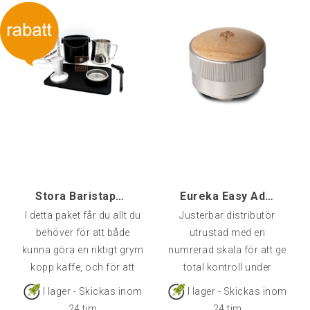
rengöringsborste för
bryggrupp
Stora Baristapaketet
Eureka Easy Adjustable Distributor 58,3 - Ek
I detta paket får du allt du
Justerbar distributör
behöver för att både
utrustad med en
kunna göra en riktigt grym
numrerad skala för att ge
kopp kaffe, och för att
total kontroll under
kunna städa upp efter dig
regleringsprocessen. Helt
I lager - Skickas inom
I lager - Skickas inom
själv och se till att
anpassningsbar enligt
24 tim
24 tim