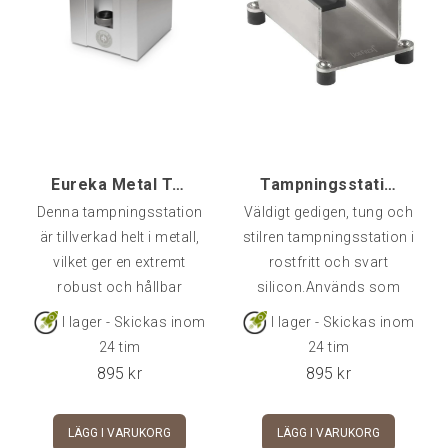
avslöjar snedtampning
produkt, tillsammans med
och feldosering genom
den raffinerade designen
att man observerar hur
av det övre handtaget.
espresson rinner ner i
koppen. Levereras med en
21-grams trippelkor
Eureka Metal Tamping Station
Tampningsstation Lux Rostfri/Silicon [tib]
Denna tampningsstation
Väldigt gedigen, tung och
är tillverkad helt i metall,
stilren tampningsstation i
vilket ger en extremt
rostfritt och svart
robust och hållbar
silicon.Används som
konstruktion. Den
stöd vid tampning, samt
I lager - Skickas inom
I lager - Skickas inom
slagtåliga designen
snyggt ställ för tamper då
24 tim
24 tim
säkerställer lång livslängd
den inte används.
895
kr
895
kr
även vid intensiv
användning. Tack vare
LÄGG I VARUKORG
LÄGG I VARUKORG
den höjdjusterbara ratten