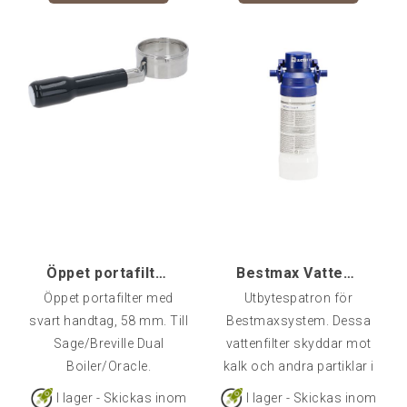
och en design som
matchar Mignon-serien
erbjuder produkten
mycket hög kompatibilitet
och fungerar med alla
typer av portafilter,
inklusive modeller med
framåtriktade eller
bakåtriktade spouts samt
öppna portafilter.
Konstruktionen är
dessutom mycket stabil
Öppet portafilter Sage/Breville 58 mm [Dual Boiler
Bestmax Vattenfilter X
tack vare den i
Öppet portafilter med
Utbytespatron för
svart handtag, 58 mm. Till
Bestmaxsystem. Dessa
Sage/Breville Dual
vattenfilter skyddar mot
Boiler/Oracle.
kalk och andra partiklar i
vattnet som kan skada
I lager - Skickas inom
I lager - Skickas inom