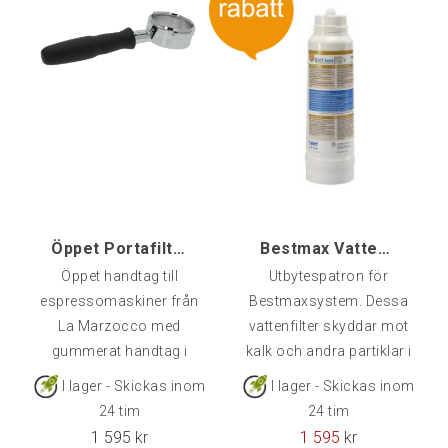
Öppet Portafilter La Marzocco, L111/X.01
Bestmax Vattenfilter V Premium
Öppet handtag till
Utbytespatron för
espressomaskiner från
Bestmaxsystem. Dessa
La Marzocco med
vattenfilter skyddar mot
gummerat handtag i
kalk och andra partiklar i
ergonomisk lutning.
vattnet som kan skada
I lager - Skickas inom
I lager - Skickas inom
din maskin.Bestmax
24 tim
24 tim
Premium tillför även
1 595
kr
1 595
kr