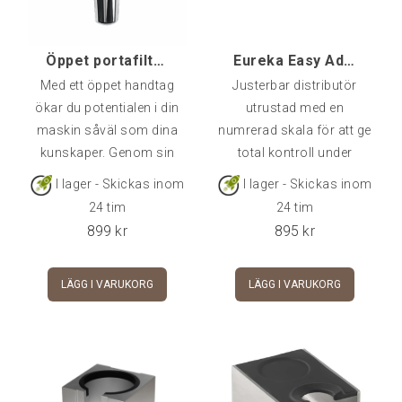
på 0,5 g. Detta gör den
lämplig inte ba
Öppet portafilter ECM - Angled
Eureka Easy Adjustable Distributor 58,3 - Svart
Med ett öppet handtag
Justerbar distributör
ökar du potentialen i din
utrustad med en
maskin såväl som dina
numrerad skala för att ge
kunskaper. Genom sin
total kontroll under
utformning utan spouts
regleringsprocessen. Helt
I lager - Skickas inom
I lager - Skickas inom
kommer kaffet i mindre
anpassningsbar enligt
24 tim
24 tim
kontakt med metall på sin
portafiltrets djup och
899
kr
895
kr
väg ner i koppen, och
mängden malet kaffe.
därmed uppnår man en
Bas i rostfritt stål
LÄGG I VARUKORG
LÄGG I VARUKORG
annan textur och stor
genererad av mekanisk
ökning av crema.Hantaget
precisionsbearbetning för
är också ett redskap för
att säkerställa
att förbättra sin teknik
förstklassiga estetik och
som barista, eftersom
dimensionell kvalitet samt
den kompromisslöst
en solid långvarig